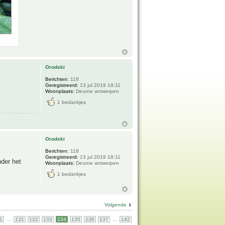
Orodski
Berichten:
118
Geregistreerd:
13 jul 2019 18:11
Woonplaats:
Deurne antwerpen
1 bedankjes
Orodski
Berichten:
118
Geregistreerd:
13 jul 2019 18:11
nder het
Woonplaats:
Deurne antwerpen
1 bedankjes
Volgende
...
...
1
131
132
133
134
135
136
137
142