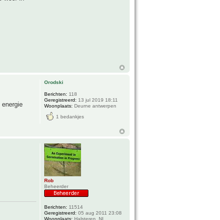
Orodski
Berichten:
118
Geregistreerd:
13 jul 2019 18:11
l energie
Woonplaats:
Deurne antwerpen
1 bedankjes
Rob
Beheerder
Berichten:
11514
Geregistreerd:
05 aug 2011 23:08
Woonplaats:
Halsteren, NL