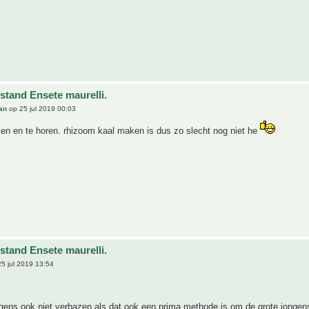
stand Ensete maurelli.
an
op 25 jul 2019 00:03
en en te horen. rhizoom kaal maken is dus zo slecht nog niet he
stand Ensete maurelli.
5 jul 2019 13:54
gens ook niet verbazen als dat ook een prima methode is om de grote jongen