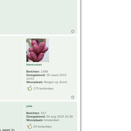
hanscazan
Berichten:
1489
Geregistreerd:
26 maart 2015
14:01
Woonplaats:
Bergen op Zoom
175 bedankjes
yme
Berichten:
517
Geregistreerd:
04 aug 2015 20:39
Woonplaats:
Amsterdam
43 bedankjes
s weer in