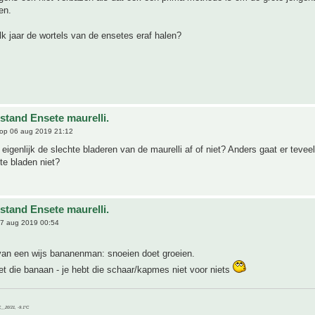
en.
k jaar de wortels van de ensetes eraf halen?
stand Ensete maurelli.
op 06 aug 2019 21:12
e eigenlijk de slechte bladeren van de maurelli af of niet? Anders gaat er tevee
te bladen niet?
stand Ensete maurelli.
7 aug 2019 00:54
van een wijs bananenman: snoeien doet groeien.
t die banaan - je hebt die schaar/kapmes niet voor niets
C__20/21, -9.1°C