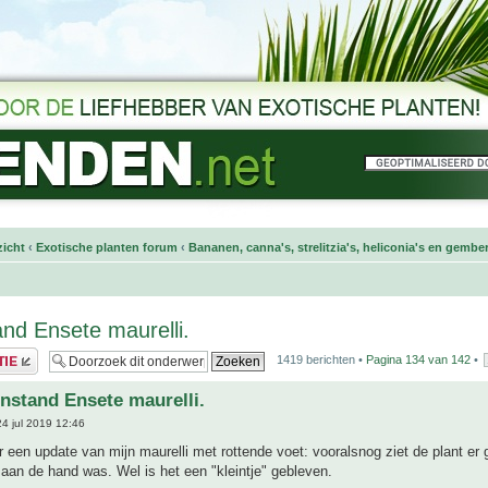
icht
‹
Exotische planten forum
‹
Bananen, canna's, strelitzia's, heliconia's en gembe
nd Ensete maurelli.
1419 berichten •
Pagina
134
van
142
•
nstand Ensete maurelli.
4 jul 2019 12:46
een update van mijn maurelli met rottende voet: vooralsnog ziet de plant er 
s aan de hand was. Wel is het een "kleintje" gebleven.