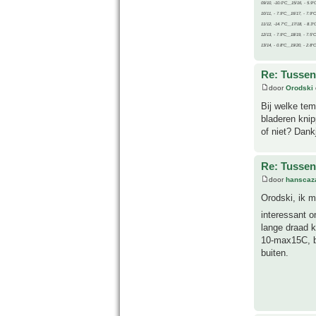
09/10, -10.0°C__15/16, - 5.9°
10/11, - 7.9°C__16/17, - 7.9°
11/12, -14.7°C__17/18, - 8.3°
12/13, - 7.9°C__18/19, - 7.5°C
13/14, - 0.8°C__19/20, - 2.8°C
Re: Tussen
door
Orodski
Bij welke tem
bladeren knip
of niet? Dank
Re: Tussen
door
hanscaz
Orodski, ik m
interessant o
lange draad k
10-max15C, b
buiten.