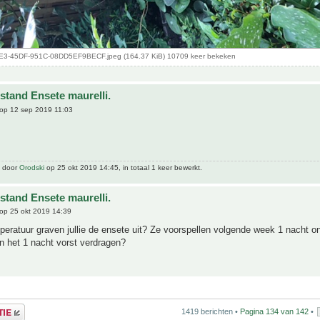
3-45DF-951C-08DD5EF9BECF.jpeg (164.37 KiB) 10709 keer bekeken
stand Ensete maurelli.
op 12 sep 2019 11:03
t door
Orodski
op 25 okt 2019 14:45, in totaal 1 keer bewerkt.
stand Ensete maurelli.
op 25 okt 2019 14:39
peratuur graven jullie de ensete uit? Ze voorspellen volgende week 1 nacht o
n het 1 nacht vorst verdragen?
1419 berichten •
Pagina
134
van
142
•