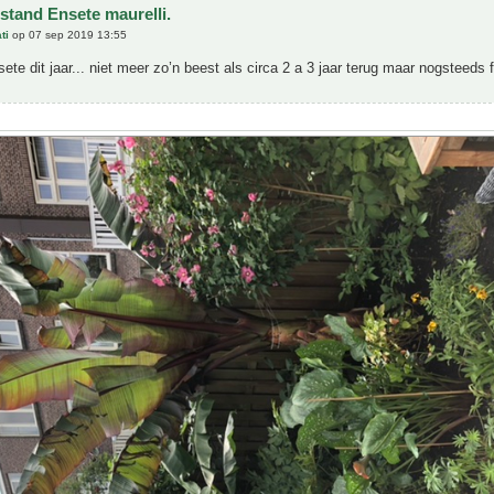
stand Ensete maurelli.
ti
op 07 sep 2019 13:55
sete dit jaar... niet meer zo’n beest als circa 2 a 3 jaar terug maar nogsteeds f