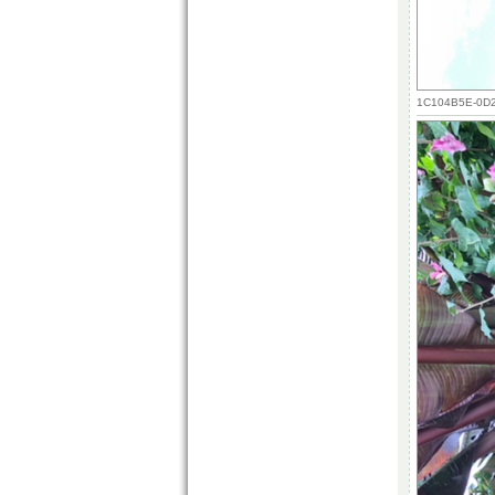
1C104B5E-0D2B