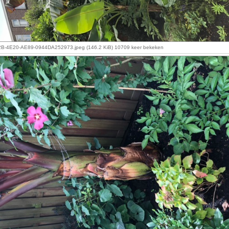
-4E20-AE89-0944DA252973.jpeg (146.2 KiB) 10709 keer bekeken