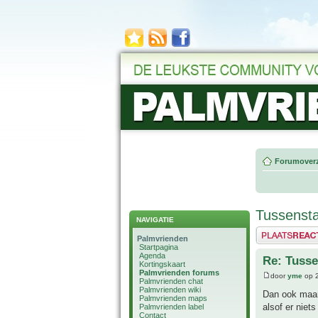
Forumoverz
Tussensta
NAVIGATIE
Plaats een reactie
Palmvrienden
Startpagina
Agenda
Re: Tusse
Kortingskaart
Palmvrienden forums
door
yme
op 2
Palmvrienden chat
Palmvrienden wiki
Dan ook maar 
Palmvrienden maps
alsof er niet
Palmvrienden label
Contact