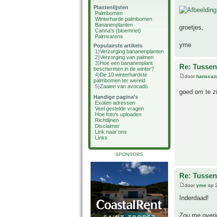
Plantenlijsten
Palmbomen
Winterharde palmbomen
Bananenplanten
groetjes,
Canna's (bloemriet)
Palmvarens
yme
Populairste artikels
1)
Verzorging bananenplanten
2)
Verzorging van palmen
3)
Hoe een bananenplant
Re: Tussen
beschermen in de winter?
4)
De 10 winterhardste
door
hanscaz
palmbomen ter wereld
5)
Zaaien van avocado
goed om te zi
Handige pagina's
Exoten adressen
Veel gestelde vragen
Hoe foto's uploaden
Richtlijnen
Disclaimer
Link naar ons
Links
SPONSORS
Re: Tussen
door
yme
op 2
Inderdaad!
Zou me overi