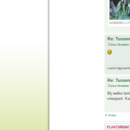
DA9BEBE1-17E
Re: Tussen
door
Orodski
Laatst bijgewerk
Re: Tussen
door
Orodski
Bij welke tem
vriespunt. Ka
Vorige
Plaats een reactie