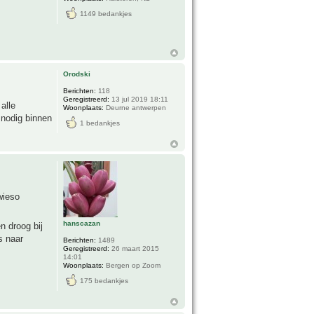
1149 bedankjes
Orodski
Berichten:
118
Geregistreerd:
13 jul 2019 18:11
alle
Woonplaats:
Deurne antwerpen
 nodig binnen
1 bedankjes
wieso
hanscazan
n droog bij
s naar
Berichten:
1489
Geregistreerd:
26 maart 2015
14:01
Woonplaats:
Bergen op Zoom
175 bedankjes