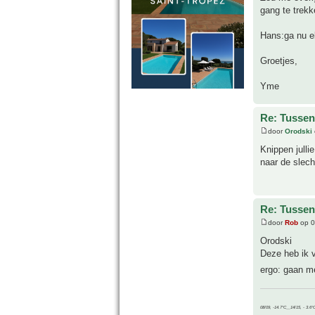
gang te trekk
Hans:ga nu el
Groetjes,
Yme
Re: Tussen
door
Orodski
Knippen julli
naar de slech
Re: Tussen
door
Rob
op 0
Orodski
Deze heb ik 
ergo: gaan me
08/09, -14.7°C__14/15, - 3.6°