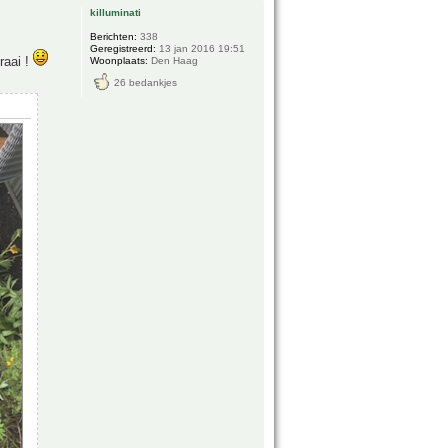
killuminati
Berichten:
338
Geregistreerd:
13 jan 2016 19:51
raai !
Woonplaats:
Den Haag
26 bedankjes