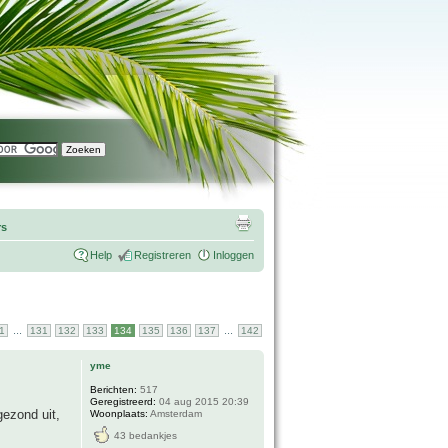
rs
Help
Registreren
Inloggen
...
...
1
131
132
133
134
135
136
137
142
yme
Berichten:
517
Geregistreerd:
04 aug 2015 20:39
gezond uit,
Woonplaats:
Amsterdam
43 bedankjes