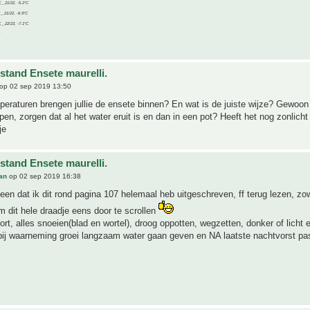
C__21/22, -5.2°C
C__21/22, -6.9°C
C__22/23, -7.1°C
stand Ensete maurelli.
op 02 sep 2019 13:50
peraturen brengen jullie de ensete binnen? En wat is de juiste wijze? Gewoon 
pen, zorgen dat al het water eruit is en dan in een pot? Heeft het nog zonlicht
je
stand Ensete maurelli.
an
op 02 sep 2019 16:38
een dat ik dit rond pagina 107 helemaal heb uitgeschreven, ff terug lezen, zo
m dit hele draadje eens door te scrollen
ort, alles snoeien(blad en wortel), droog oppotten, wegzetten, donker of licht e
ij waarneming groei langzaam water gaan geven en NA laatste nachtvorst pa