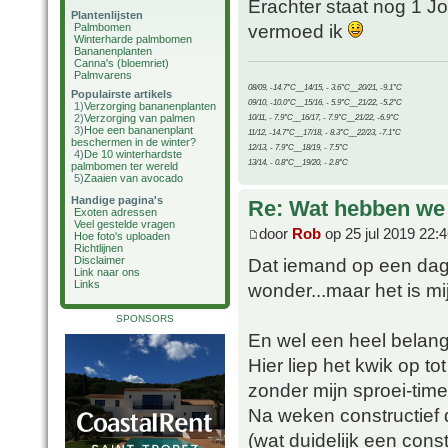
Erachter staat nog 1 Jo
Plantenlijsten
vermoed ik
Palmbomen
Winterharde palmbomen
Bananenplanten
Canna's (bloemriet)
Palmvarens
08/09, -14.7°C__14/15, - 3.6°C__20/21, -9.1°C
Populairste artikels
09/10, -10.0°C__15/16, - 5.9°C__21/22, -5.2°C
1)
Verzorging bananenplanten
2)
Verzorging van palmen
10/11, - 7.9°C__16/17, - 7.9°C__21/22, -6.9°C
3)
Hoe een bananenplant
11/12, -14.7°C__17/18, - 8.3°C__22/23, -7.1°C
beschermen in de winter?
12/13, - 7.9°C__18/19, - 7.5°C
4)
De 10 winterhardste
13/14, - 0.8°C__19/20, - 2.8°C
palmbomen ter wereld
5)
Zaaien van avocado
Handige pagina's
Re: Wat hebben we
Exoten adressen
Veel gestelde vragen
door
Rob
op 25 jul 2019 22:
Hoe foto's uploaden
Richtlijnen
Disclaimer
Dat iemand op een dag 
Link naar ons
Links
wonder...maar het is mi
SPONSORS
En wel een heel belangr
Hier liep het kwik op t
zonder mijn sproei-time
Na weken constructief 
(wat duidelijk een cons