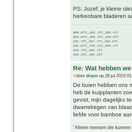
PS: Jozef, je kleine ole
herkenbare bladeren a
08/09, -14.7°C__14/15, - 3.6°C__20/21, -9.1°C
09/10, -10.0°C__15/16, - 5.9°C__21/22, -5.2°C
10/11, - 7.9°C__16/17, - 7.9°C__21/22, -6.9°C
11/12, -14.7°C__17/18, - 8.3°C__22/23, -7.1°C
12/13, - 7.9°C__18/19, - 7.5°C
13/14, - 0.8°C__19/20, - 2.8°C
Re: Wat hebben we
door
draco
op 28 jul 2019 01
De buien hebben ons ni
heb de kuipplanten zow
gevist, mijn dagelijks 
dwarrelregen van blaadj
liefde voor bamboe aar
"Alleen mensen die kunnen tw