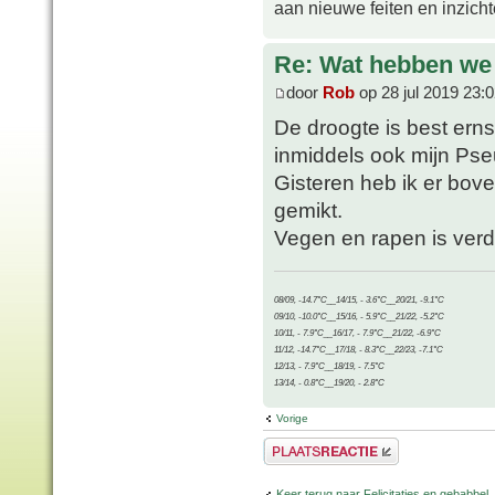
aan nieuwe feiten en inzich
Re: Wat hebben we
door
Rob
op 28 jul 2019 23:
De droogte is best erns
inmiddels ook mijn Pse
Gisteren heb ik er bov
gemikt.
Vegen en rapen is verde
08/09, -14.7°C__14/15, - 3.6°C__20/21, -9.1°C
09/10, -10.0°C__15/16, - 5.9°C__21/22, -5.2°C
10/11, - 7.9°C__16/17, - 7.9°C__21/22, -6.9°C
11/12, -14.7°C__17/18, - 8.3°C__22/23, -7.1°C
12/13, - 7.9°C__18/19, - 7.5°C
13/14, - 0.8°C__19/20, - 2.8°C
Vorige
Plaats een reactie
Keer terug naar Felicitaties en gebabbel