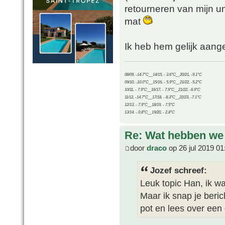
retourneren van mijn u
mat
Ik heb hem gelijk aang
08/09, -14.7°C__14/15, - 3.6°C__20/21, -9.1°C
09/10, -10.0°C__15/16, - 5.9°C__21/22, -5.2°C
10/11, - 7.9°C__16/17, - 7.9°C__21/22, -6.9°C
11/12, -14.7°C__17/18, - 8.3°C__22/23, -7.1°C
12/13, - 7.9°C__18/19, - 7.5°C
13/14, - 0.8°C__19/20, - 2.8°C
Re: Wat hebben we
door
draco
op 26 jul 2019 01
Jozef schreef:
Leuk topic Han, ik w
Maar ik snap je beric
pot en lees over ee