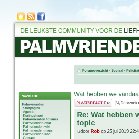
Forumoverzicht
‹
Sociaal
‹
Felicit
Wat hebben we vandaag
NAVIGATIE
Plaats een reactie
Palmvrienden
Startpagina
Agenda
Re: Wat hebben 
Kortingskaart
Palmvrienden forums
topic
Palmvrienden chat
Palmvrienden wiki
Palmvrienden maps
door
Rob
op 25 jul 2019 22:
Palmvrienden label
Contact