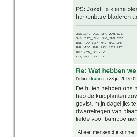
PS: Jozef, je kleine ole
herkenbare bladeren a
08/09, -14.7°C__14/15, - 3.6°C__20/21, -9.1°C
09/10, -10.0°C__15/16, - 5.9°C__21/22, -5.2°C
10/11, - 7.9°C__16/17, - 7.9°C__21/22, -6.9°C
11/12, -14.7°C__17/18, - 8.3°C__22/23, -7.1°C
12/13, - 7.9°C__18/19, - 7.5°C
13/14, - 0.8°C__19/20, - 2.8°C
Re: Wat hebben we
door
draco
op 28 jul 2019 01
De buien hebben ons ni
heb de kuipplanten zow
gevist, mijn dagelijks 
dwarrelregen van blaadj
liefde voor bamboe aar
"Alleen mensen die kunnen tw