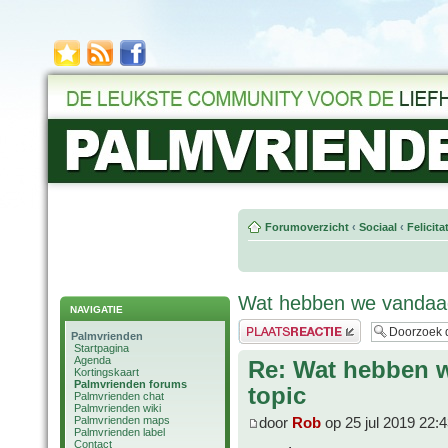
Forumoverzicht
‹
Sociaal
‹
Felicit
Wat hebben we vandaag
NAVIGATIE
Plaats een reactie
Palmvrienden
Startpagina
Agenda
Re: Wat hebben 
Kortingskaart
Palmvrienden forums
topic
Palmvrienden chat
Palmvrienden wiki
Palmvrienden maps
door
Rob
op 25 jul 2019 22:
Palmvrienden label
Contact