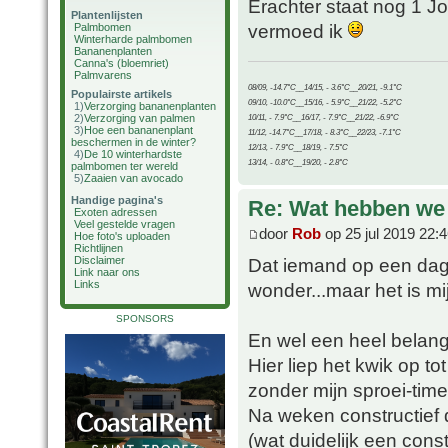
Erachter staat nog 1 Jo
Plantenlijsten
vermoed ik
Palmbomen
Winterharde palmbomen
Bananenplanten
Canna's (bloemriet)
Palmvarens
08/09, -14.7°C__14/15, - 3.6°C__20/21, -9.1°C
Populairste artikels
09/10, -10.0°C__15/16, - 5.9°C__21/22, -5.2°C
1)
Verzorging bananenplanten
2)
Verzorging van palmen
10/11, - 7.9°C__16/17, - 7.9°C__21/22, -6.9°C
3)
Hoe een bananenplant
11/12, -14.7°C__17/18, - 8.3°C__22/23, -7.1°C
beschermen in de winter?
12/13, - 7.9°C__18/19, - 7.5°C
4)
De 10 winterhardste
13/14, - 0.8°C__19/20, - 2.8°C
palmbomen ter wereld
5)
Zaaien van avocado
Handige pagina's
Re: Wat hebben we
Exoten adressen
Veel gestelde vragen
door
Rob
op 25 jul 2019 22:
Hoe foto's uploaden
Richtlijnen
Disclaimer
Dat iemand op een dag 
Link naar ons
Links
wonder...maar het is mi
SPONSORS
En wel een heel belangr
Hier liep het kwik op t
zonder mijn sproei-time
Na weken constructief 
(wat duidelijk een cons