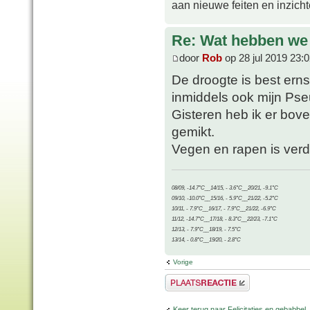
aan nieuwe feiten en inzich
Re: Wat hebben we
door
Rob
op 28 jul 2019 23:
De droogte is best erns
inmiddels ook mijn Pse
Gisteren heb ik er bov
gemikt.
Vegen en rapen is verde
08/09, -14.7°C__14/15, - 3.6°C__20/21, -9.1°C
09/10, -10.0°C__15/16, - 5.9°C__21/22, -5.2°C
10/11, - 7.9°C__16/17, - 7.9°C__21/22, -6.9°C
11/12, -14.7°C__17/18, - 8.3°C__22/23, -7.1°C
12/13, - 7.9°C__18/19, - 7.5°C
13/14, - 0.8°C__19/20, - 2.8°C
Vorige
Plaats een reactie
Keer terug naar Felicitaties en gebabbel