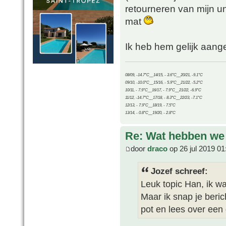
retourneren van mijn u
mat
Ik heb hem gelijk aang
08/09, -14.7°C__14/15, - 3.6°C__20/21, -9.1°C
09/10, -10.0°C__15/16, - 5.9°C__21/22, -5.2°C
10/11, - 7.9°C__16/17, - 7.9°C__21/22, -6.9°C
11/12, -14.7°C__17/18, - 8.3°C__22/23, -7.1°C
12/13, - 7.9°C__18/19, - 7.5°C
13/14, - 0.8°C__19/20, - 2.8°C
Re: Wat hebben we
door
draco
op 26 jul 2019 01
Jozef schreef:
Leuk topic Han, ik w
Maar ik snap je beric
pot en lees over ee