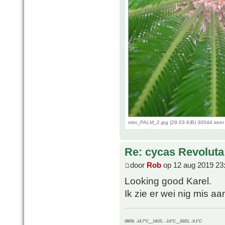
mini_PALM_2.jpg (29.03 KiB) 30044 kee
Re: cycas Revoluta
door
Rob
op 12 aug 2019 23
Looking good Karel.
Ik zie er wei nig mis aan
08/09, -14.7°C__14/15, - 3.6°C__20/21, -9.1°C