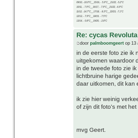
09/10, -10.0°C__15/16, - 5.9°C__21/22, -5.2°C
10/11, - 7.9°C__16/17, - 7.9°C__21/22, -6.9°C
11/12, -14.7°C__17/18, - 8.3°C__22/23, -7.1°C
12/13, - 7.9°C__18/19, - 7.5°C
13/14, - 0.8°C__19/20, - 2.8°C
Re: cycas Revoluta
door
palmboomgeert
op 13 
in de eerste foto zie ik
uitgekomen waardoor de 
in de tweede foto zie i
lichtbruine harige gede
daar uitkomen, dit kan 
ik zie hier weinig verke
of zijn dit foto's met 
mvg Geert.