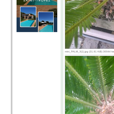
mini_PALM_3(1).jpg (31.91 KiB) 30044 k