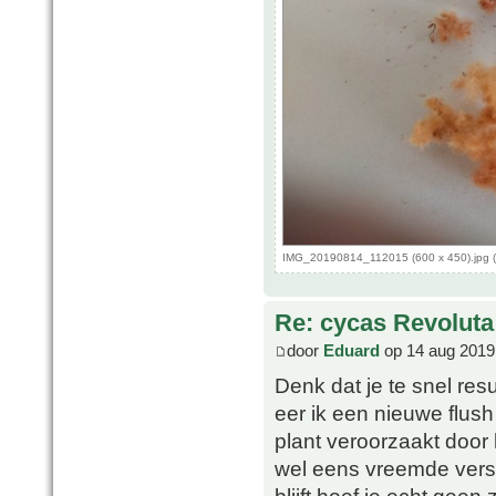
IMG_20190814_112015 (600 x 450).jpg (
Re: cycas Revoluta
door
Eduard
op 14 aug 2019
Denk dat je te snel resu
eer ik een nieuwe flush 
plant veroorzaakt door
wel eens vreemde versc