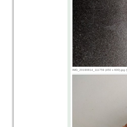
IMG_20190814_111759 (450 x 600).jpg (