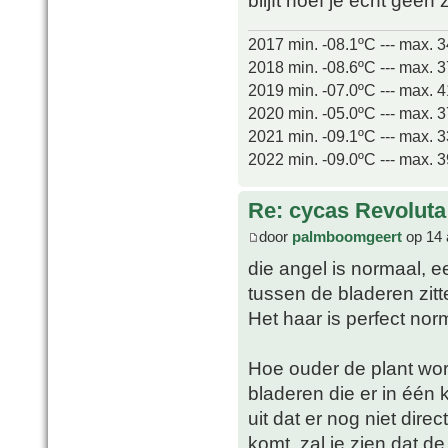
blijft hoef je echt gee
2017 min. -08.1ºC --- max. 
2018 min. -08.6ºC --- max. 
2019 min. -07.0ºC --- max. 
2020 min. -05.0ºC --- max. 
2021 min. -09.1ºC --- max. 
2022 min. -09.0ºC --- max. 
Re: cycas Revoluta
door
palmboomgeert
op 14 
die angel is normaal, 
tussen de bladeren zitt
Het haar is perfect norm
Hoe ouder de plant wor
bladeren die er in één k
uit dat er nog niet dir
komt, zal je zien dat d