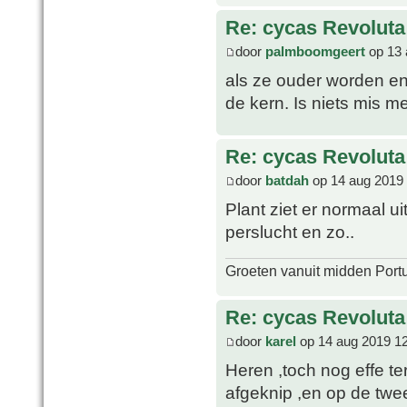
Re: cycas Revoluta
door
palmboomgeert
op 13 
als ze ouder worden en 
de kern. Is niets mis m
Re: cycas Revoluta
door
batdah
op 14 aug 2019 
Plant ziet er normaal u
perslucht en zo..
Groeten vanuit midden Port
Re: cycas Revoluta
door
karel
op 14 aug 2019 1
Heren ,toch nog effe te
afgeknip ,en op de twee