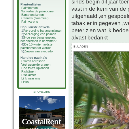
sinds begin dit jaar toe
Plantenlijsten
vast in de kern van de 
Palmbomen
Winterharde palmbomen
uitgehaald ,en gespoel
Bananenplanten
Canna's (bloemriet)
Palmvarens
tabak er in gegeven ,wee
Populairste artikels
beter zien wat ik bedoe
1)
Verzorging bananenplanten
2)
Verzorging van palmen
alvast bedankt
3)
Hoe een bananenplant
beschermen in de winter?
4)
De 10 winterhardste
BIJLAGEN
palmbomen ter wereld
5)
Zaaien van avocado
Handige pagina's
Exoten adressen
Veel gestelde vragen
Hoe foto's uploaden
Richtlijnen
Disclaimer
Link naar ons
Links
SPONSORS