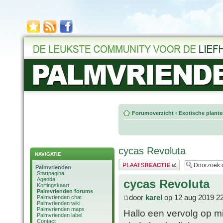
Forumoverzicht
‹
Exotische plant
cycas Revoluta
NAVIGATIE
Plaats een reactie
Palmvrienden
Startpagina
Agenda
cycas Revoluta
Kortingskaart
Palmvrienden forums
door
karel
op 12 aug 2019 2
Palmvrienden chat
Palmvrienden wiki
Palmvrienden maps
Hallo een vervolg op mi
Palmvrienden label
Contact