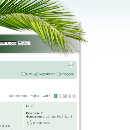
Help
Registreren
Inloggen
50 berichten •
Pagina
1
van
5
•
1
2
3
4
5
karel
Berichten:
11
Geregistreerd:
12 aug 2019 21:42
0 bedankjes
e plant