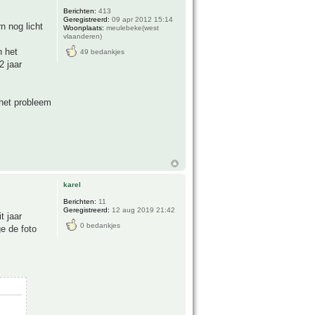
Berichten:
413
Geregistreerd:
09 apr 2012 15:14
n nog licht
Woonplaats:
meulebeke(west
vlaanderen)
n het
49 bedankjes
2 jaar
t het probleem
karel
Berichten:
11
Geregistreerd:
12 aug 2019 21:42
t jaar
0 bedankjes
ge de foto