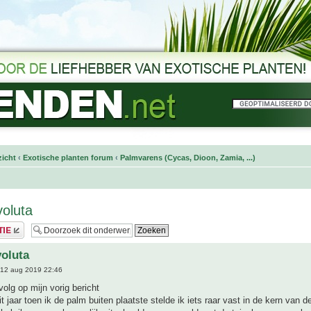
icht
‹
Exotische planten forum
‹
Palmvarens (Cycas, Dioon, Zamia, ...)
oluta
oluta
12 aug 2019 22:46
volg op mijn vorig bericht
t jaar toen ik de palm buiten plaatste stelde ik iets raar vast in de kern van d