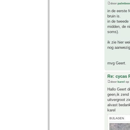
door
palmboo
in de eerste 
bruin is.
in de tweede 
midden, de ni
soms).
ik zie hier we
nog aanwezi
mvg Geert.
Re: cycas 
door
karel
op 
Hallo Geert di
geen,ik zend j
uitvergroot zi
alvast bedank
karel
BIJLAGEN