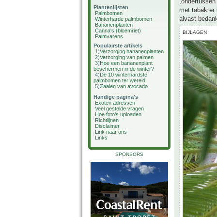
,ondertussen 
Plantenlijsten
met tabak er 
Palmbomen
alvast bedan
Winterharde palmbomen
Bananenplanten
Canna's (bloemriet)
BIJLAGEN
Palmvarens
Populairste artikels
1)
Verzorging bananenplanten
2)
Verzorging van palmen
3)
Hoe een bananenplant
beschermen in de winter?
4)
De 10 winterhardste
palmbomen ter wereld
5)
Zaaien van avocado
Handige pagina's
Exoten adressen
Veel gestelde vragen
Hoe foto's uploaden
Richtlijnen
Disclaimer
Link naar ons
Links
SPONSORS