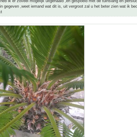
heb ik er zoveel mogelijk uitgehaald ,en gespoeld met de tuinslang en persluc
in gegeven ,weet iemand wat dit is, uit vergroot zal u het beter zien wat ik be
kt