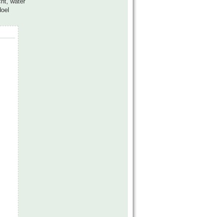
ht, water
doel