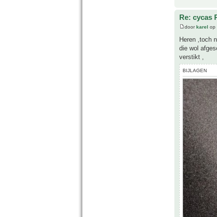
Re: cycas 
door
karel
op 
Heren ,toch n
die wol afges
verstikt ,
BIJLAGEN