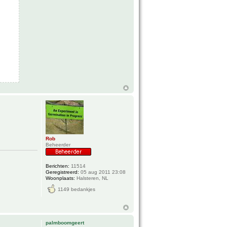
Rob
Beheerder
Berichten:
11514
Geregistreerd:
05 aug 2011 23:08
Woonplaats:
Halsteren, NL
1149 bedankjes
palmboomgeert