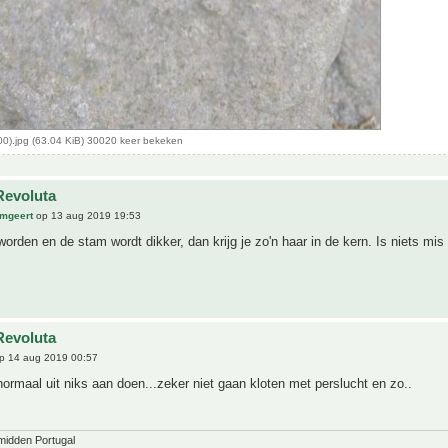
0).jpg (63.04 KiB) 30020 keer bekeken
Revoluta
mgeert
op 13 aug 2019 19:53
worden en de stam wordt dikker, dan krijg je zo'n haar in de kern. Is niets mi
Revoluta
p 14 aug 2019 00:57
 normaal uit niks aan doen...zeker niet gaan kloten met perslucht en zo..
midden Portugal