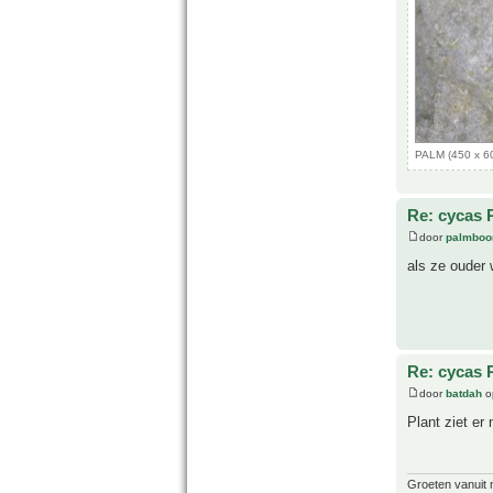
PALM (450 x 60
Re: cycas 
door
palmboo
als ze ouder 
Re: cycas 
door
batdah
o
Plant ziet er
Groeten vanuit 