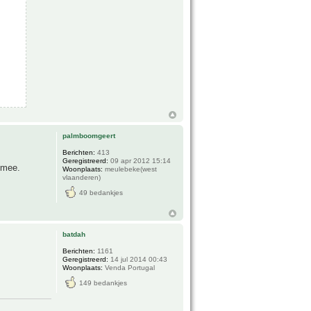
palmboomgeert
Berichten:
413
Geregistreerd:
09 apr 2012 15:14
s mee.
Woonplaats:
meulebeke(west
vlaanderen)
49 bedankjes
batdah
Berichten:
1161
Geregistreerd:
14 jul 2014 00:43
Woonplaats:
Venda Portugal
149 bedankjes