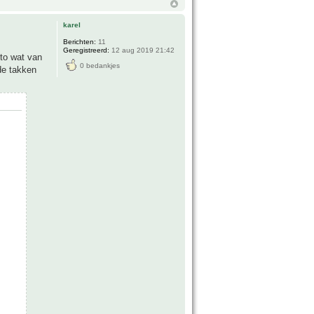
karel
Berichten:
11
Geregistreerd:
12 aug 2019 21:42
oto wat van
0 bedankjes
de takken