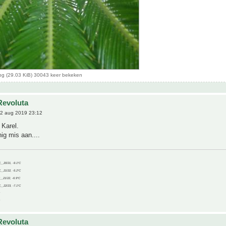
pg (29.03 KiB) 30043 keer bekeken
Revoluta
2 aug 2019 23:12
 Karel.
nig mis aan....
C__20/21, -9.1°C
C__21/22, -5.2°C
C__21/22, -6.9°C
C__22/23, -7.1°C
Revoluta