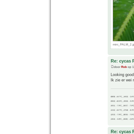
mini_PALM_2.j
Re: cycas 
door
Rob
op 1
Looking good
Ik zie er wei 
08/09, -14.7°C__14/15, - 3.6°
09/10, -10.0°C__15/16, - 5.9°
10/11, - 7.9°C__16/17, - 7.9°
11/12, -14.7°C__17/18, - 8.3°
12/13, - 7.9°C__18/19, - 7.5°C
13/14, - 0.8°C__19/20, - 2.8°C
Re: cycas 