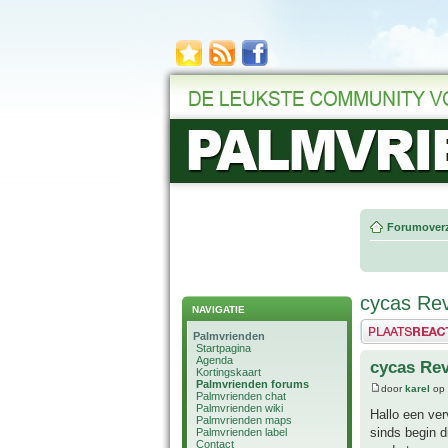
Forumoverz
cycas Rev
NAVIGATIE
Plaats een reactie
Palmvrienden
Startpagina
Agenda
cycas Rev
Kortingskaart
Palmvrienden forums
door
karel
op 
Palmvrienden chat
Palmvrienden wiki
Hallo een ver
Palmvrienden maps
sinds begin di
Palmvrienden label
Contact