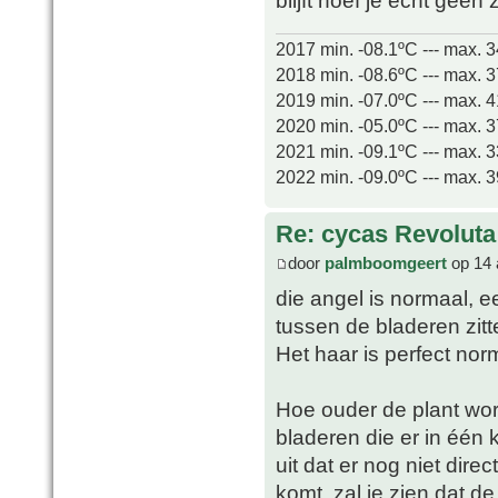
blijft hoef je echt gee
2017 min. -08.1ºC --- max. 
2018 min. -08.6ºC --- max. 
2019 min. -07.0ºC --- max. 
2020 min. -05.0ºC --- max. 
2021 min. -09.1ºC --- max. 
2022 min. -09.0ºC --- max. 
Re: cycas Revoluta
door
palmboomgeert
op 14 
die angel is normaal, 
tussen de bladeren zitt
Het haar is perfect norm
Hoe ouder de plant wor
bladeren die er in één k
uit dat er nog niet dir
komt, zal je zien dat d