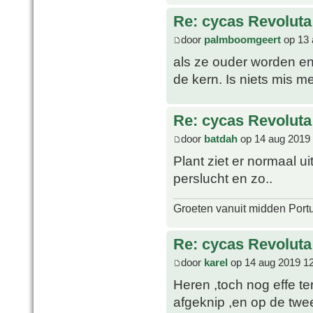
Re: cycas Revoluta
door
palmboomgeert
op 13 
als ze ouder worden en 
de kern. Is niets mis m
Re: cycas Revoluta
door
batdah
op 14 aug 2019 
Plant ziet er normaal u
perslucht en zo..
Groeten vanuit midden Port
Re: cycas Revoluta
door
karel
op 14 aug 2019 1
Heren ,toch nog effe te
afgeknip ,en op de twee