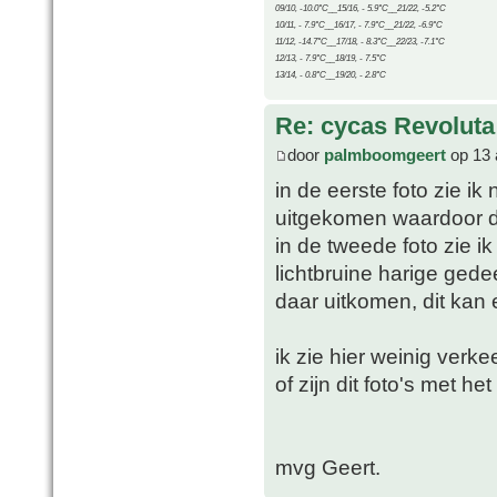
09/10, -10.0°C__15/16, - 5.9°C__21/22, -5.2°C
10/11, - 7.9°C__16/17, - 7.9°C__21/22, -6.9°C
11/12, -14.7°C__17/18, - 8.3°C__22/23, -7.1°C
12/13, - 7.9°C__18/19, - 7.5°C
13/14, - 0.8°C__19/20, - 2.8°C
Re: cycas Revoluta
door
palmboomgeert
op 13 
in de eerste foto zie ik
uitgekomen waardoor de 
in de tweede foto zie i
lichtbruine harige gede
daar uitkomen, dit kan 
ik zie hier weinig verke
of zijn dit foto's met 
mvg Geert.