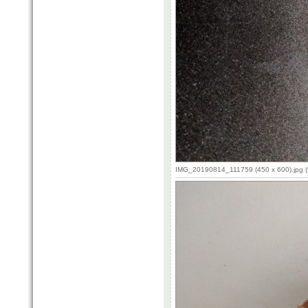
IMG_20190814_111759 (450 x 600).jpg (