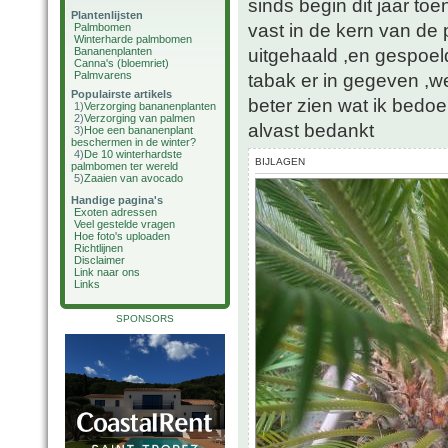
sinds begin dit jaar toe
Plantenlijsten
vast in de kern van de 
Palmbomen
Winterharde palmbomen
uitgehaald ,en gespoel
Bananenplanten
Canna's (bloemriet)
Palmvarens
tabak er in gegeven ,wee
Populairste artikels
beter zien wat ik bedoe
1)
Verzorging bananenplanten
2)
Verzorging van palmen
alvast bedankt
3)
Hoe een bananenplant
beschermen in de winter?
4)
De 10 winterhardste
BIJLAGEN
palmbomen ter wereld
5)
Zaaien van avocado
Handige pagina's
Exoten adressen
Veel gestelde vragen
Hoe foto's uploaden
Richtlijnen
Disclaimer
Link naar ons
Links
SPONSORS