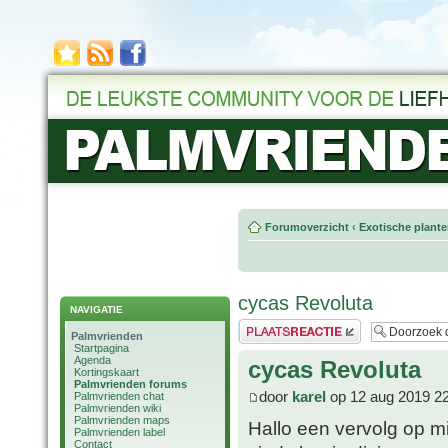
Forumoverzicht
‹
Exotische plant
cycas Revoluta
NAVIGATIE
Plaats een reactie
Palmvrienden
Startpagina
Agenda
cycas Revoluta
Kortingskaart
Palmvrienden forums
door
karel
op 12 aug 2019 2
Palmvrienden chat
Palmvrienden wiki
Palmvrienden maps
Hallo een vervolg op mi
Palmvrienden label
Contact