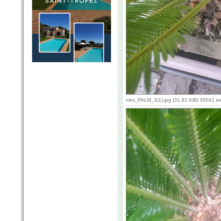
mini_PALM_3(1).jpg (31.91 KiB) 30041 k