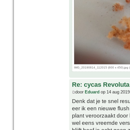
IMG_20190814_112015 (600 x 450).jpg (
Re: cycas Revoluta
door
Eduard
op 14 aug 2019
Denk dat je te snel resu
eer ik een nieuwe flush 
plant veroorzaakt door
wel eens vreemde versc