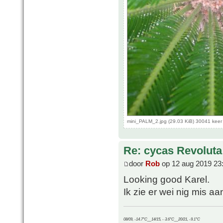
mini_PALM_2.jpg (29.03 KiB) 30041 kee
Re: cycas Revoluta
door
Rob
op 12 aug 2019 23
Looking good Karel.
Ik zie er wei nig mis aan
08/09, -14.7°C__14/15, - 3.6°C__20/21, -9.1°C