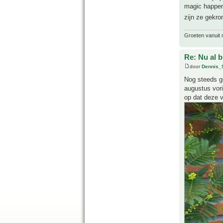
magic happend
zijn ze gekro
Groeten vanuit 
Re: Nu al 
door
Dennis_
Nog steeds ge
augustus vori
op dat deze v