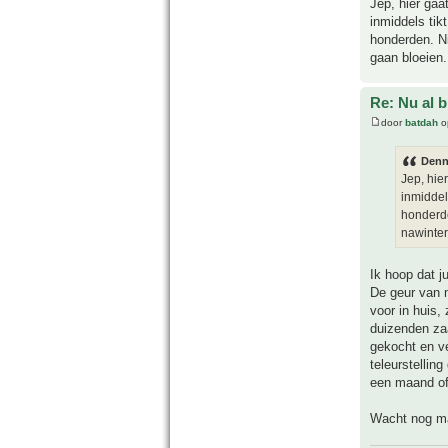
Jep, hier gaa
inmiddels tik
honderden. Ni
gaan bloeien.
Re: Nu al 
door
batdah
o
Denn
Jep, hie
inmiddel
honderde
nawinter
Ik hoop dat ju
De geur van m
voor in huis,
duizenden zaa
gekocht en v
teleurstellin
een maand of 
Wacht nog ma