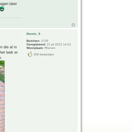
dagen later
Dennis_S
Berichten:
2735
Geregistreerd:
21 jul 2012 14:21
 die al in
Woonplaats:
Rhenen
het leek er
358 bedankjes
k.