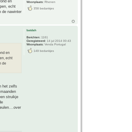
rond en
Woonplaats:
Rhenen
ppen, echt
358 bedankjes
n de nawinter
batdah
Berichten:
1161
Geregistreerd:
14 jul 2014 00:43
Woonplaats:
Venda Portugal
149 bedankjes
rond en
en, echt
n de
n het zelfs
al maanden
en struikje
de
eulen....over