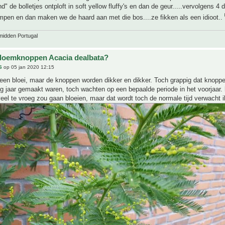
" de bolletjes ontploft in soft yellow fluffy's en dan de geur.....vervolgens 4 
mpen en dan maken we de haard aan met die bos....ze fikken als een idioot..
midden Portugal
bloemknoppen Acacia dealbata?
S
op 05 jan 2020 12:15
en bloei, maar de knoppen worden dikker en dikker. Toch grappig dat knoppen
g jaar gemaakt waren, toch wachten op een bepaalde periode in het voorjaar. 
eel te vroeg zou gaan bloeien, maar dat wordt toch de normale tijd verwacht i