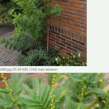
408.jpg (76.29 KiB) 17401 keer bekeken