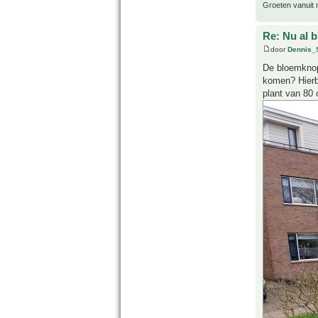
Groeten vanuit 
Re: Nu al 
door
Dennis_
De bloemknopp
komen? Hierbi
plant van 80 