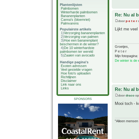
Plantenlijsten
Palmbomen
Winterharde palmbomen
Re: Nu al 
Bananenplanten
Canna's (bloemriet)
door
p e t e r
o
Palmvarens
Lijkt me veel
Populairste artikels
1)
Verzorging bananenplanten
2)
Verzorging van palmen
3)
Hoe een bananenplant
beschermen in de winter?
Groetjes,
4)
De 10 winterhardste
P e t e r
palmbomen ter wereld
5)
Zaaien van avocado
Mijn fotopagina:
De winter is de
Handige pagina's
Exoten adressen
Veel gestelde vragen
Hoe foto's uploaden
Richtlijnen
Disclaimer
Link naar ons
Links
Re: Nu al 
door
draco
op
SPONSORS
Mooi toch - k
"Alleen mensen d