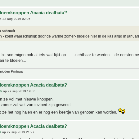
bloemknoppen Acacia dealbata?
p 22 aug 2019 02:05
o schreef:
h - komt waarschijnlijk door de warme zomer- bloeide hier in de kas altijd in januari
 bij sommigen ook al iets wat lijkt op ......zichtbaar te worden....de eersten b
ari te bloeien....
midden Portugal
bloemknoppen Acacia dealbata?
55
op 27 sep 2019 19:06
an ze vol met nieuwe knoppen.
zomer zal wel van invloed zijn geweest.
t ze het nog halen en er nog een keertje van genoten kan worden.
bloemknoppen Acacia dealbata?
S
op 27 sep 2019 21:27