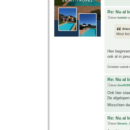
Re: Nu al 
door
batdah
o
drac
Mooi toc
Hier beginnen
ook al in janu
Groeten vanuit 
Re: Nu al 
door
ikzelf19
Ook hier sta
De afgelopen 
Misschien da
Re: Nu al 
door
Dennis_