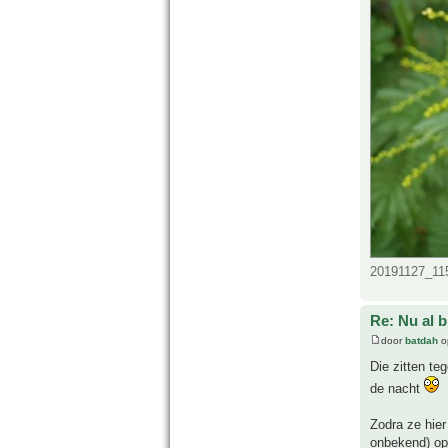
20191127_115
Re: Nu al 
door
batdah
o
Die zitten te
de nacht
Zodra ze hier
onbekend) op