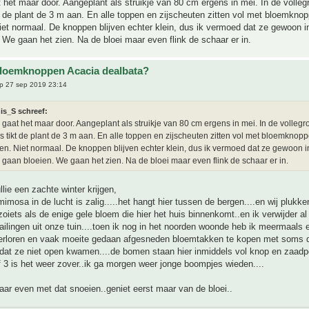
t het maar door. Aangeplant als struikje van 80 cm ergens in mei. In de volleg
t de plant de 3 m aan. En alle toppen en zijscheuten zitten vol met bloemkno
et normaal. De knoppen blijven echter klein, dus ik vermoed dat ze gewoon i
 We gaan het zien. Na de bloei maar even flink de schaar er in.
bloemknoppen Acacia dealbata?
p 27 sep 2019 23:14
is_S schreef:
r gaat het maar door. Aangeplant als struikje van 80 cm ergens in mei. In de volleg
s tikt de plant de 3 m aan. En alle toppen en zijscheuten zitten vol met bloemknopp
n. Niet normaal. De knoppen blijven echter klein, dus ik vermoed dat ze gewoon i
 gaan bloeien. We gaan het zien. Na de bloei maar even flink de schaar er in.
llie een zachte winter krijgen,
imosa in de lucht is zalig.....het hangt hier tussen de bergen....en wij plukke
 zoiets als de enige gele bloem die hier het huis binnenkomt..en ik verwijder 
ilingen uit onze tuin....toen ik nog in het noorden woonde heb ik meermaals e
erloren en vaak moeite gedaan afgesneden bloemtakken te kopen met soms 
g dat ze niet open kwamen....de bomen staan hier inmiddels vol knop en zaadp
3 is het weer zover..ik ga morgen weer jonge boompjes wieden....
ar even met dat snoeien..geniet eerst maar van de bloei..