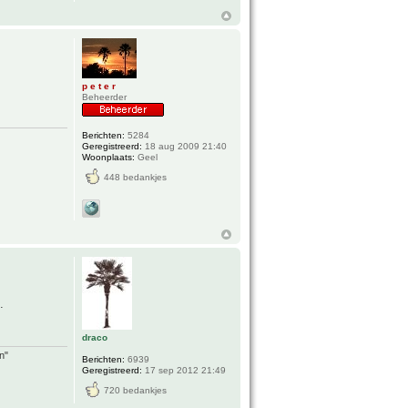
p e t e r
Beheerder
Berichten:
5284
Geregistreerd:
18 aug 2009 21:40
Woonplaats:
Geel
448 bedankjes
.
draco
n"
Berichten:
6939
Geregistreerd:
17 sep 2012 21:49
720 bedankjes