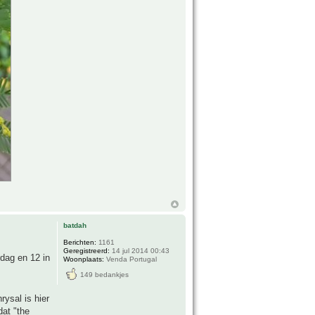
batdah
Berichten:
1161
Geregistreerd:
14 jul 2014 00:43
rdag en 12 in
Woonplaats:
Venda Portugal
149 bedankjes
rysal is hier
at "the