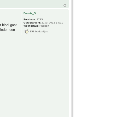
Dennis_S
Berichten:
2735
Geregistreerd:
21 jul 2012 14:21
 bloei gaat
Woonplaats:
Rhenen
eleden een
358 bedankjes