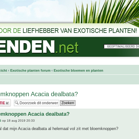
icht
‹
Exotische planten forum
‹
Exotische bloemen en planten
emknoppen Acacia dealbata?
emknoppen Acacia dealbata?
S
op 18 aug 2019 20:33
l dat mijn Acacia dealbata al helemaal vol zit met bloemknoppen?