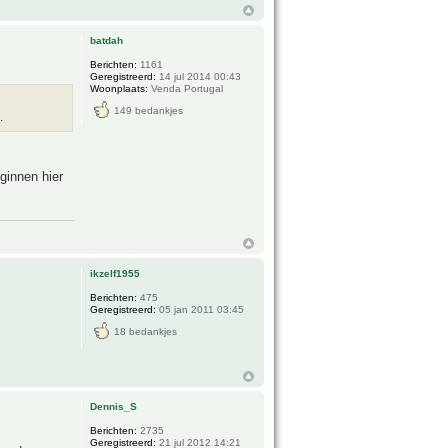
batdah
Berichten:
1161
Geregistreerd:
14 jul 2014 00:43
Woonplaats:
Venda Portugal
149 bedankjes
.
eginnen hier
ikzelf1955
Berichten:
475
Geregistreerd:
05 jan 2011 03:45
18 bedankjes
Dennis_S
Berichten:
2735
Geregistreerd:
21 jul 2012 14:21