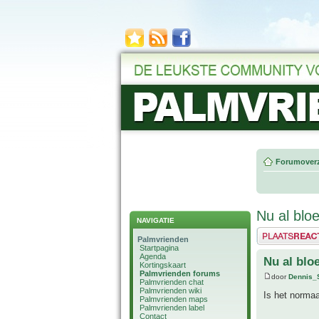
Forumoverz
Nu al blo
NAVIGATIE
Plaats een reactie
Palmvrienden
Startpagina
Agenda
Nu al blo
Kortingskaart
Palmvrienden forums
door
Dennis_
Palmvrienden chat
Palmvrienden wiki
Is het normaa
Palmvrienden maps
Palmvrienden label
Contact