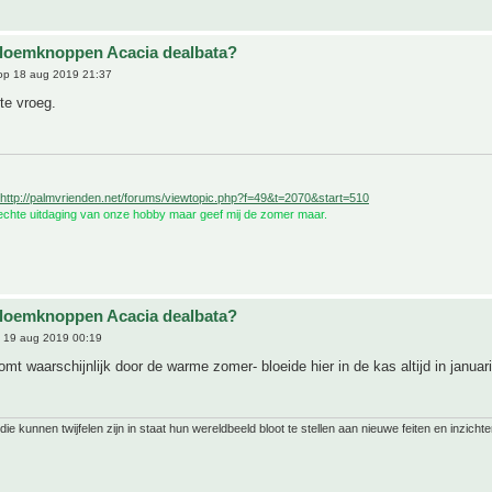
bloemknoppen Acacia dealbata?
p 18 aug 2019 21:37
 te vroeg.
http://palmvrienden.net/forums/viewtopic.php?f=49&t=2070&start=510
 echte uitdaging van onze hobby maar geef mij de zomer maar.
bloemknoppen Acacia dealbata?
 19 aug 2019 00:19
omt waarschijnlijk door de warme zomer- bloeide hier in de kas altijd in januari
ie kunnen twijfelen zijn in staat hun wereldbeeld bloot te stellen aan nieuwe feiten en inzichte