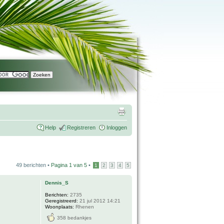
Help
Registreren
Inloggen
49 berichten •
Pagina
1
van
5
•
1
2
3
4
5
Dennis_S
Berichten:
2735
Geregistreerd:
21 jul 2012 14:21
Woonplaats:
Rhenen
358 bedankjes