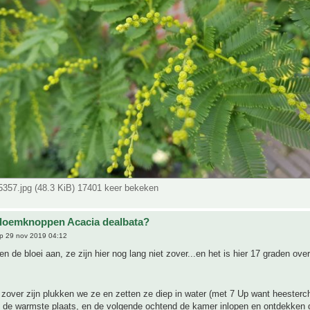
357.jpg (48.3 KiB) 17401 keer bekeken
bloemknoppen Acacia dealbata?
p 29 nov 2019 04:12
gen de bloei aan, ze zijn hier nog lang niet zover...en het is hier 17 graden ove
 zover zijn plukken we ze en zetten ze diep in water (met 7 Up want heesterch
 de warmste plaats, en de volgende ochtend de kamer inlopen en ontdekken d