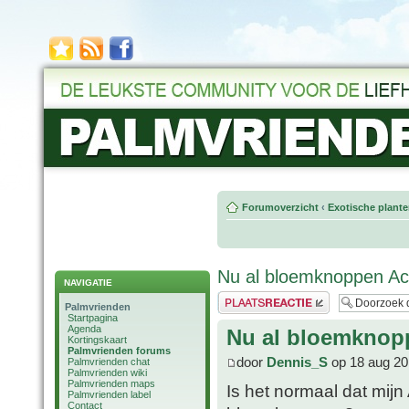
Forumoverzicht
‹
Exotische plant
Nu al bloemknoppen Ac
NAVIGATIE
Plaats een reactie
Palmvrienden
Startpagina
Agenda
Nu al bloemknop
Kortingskaart
Palmvrienden forums
door
Dennis_S
op 18 aug 20
Palmvrienden chat
Palmvrienden wiki
Palmvrienden maps
Is het normaal dat mijn
Palmvrienden label
Contact