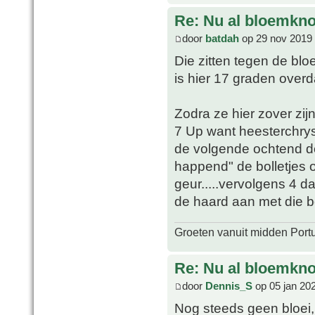
Re: Nu al bloemkn
door
batdah
op 29 nov 2019 
Die zitten tegen de bloe
is hier 17 graden over
Zodra ze hier zover zij
7 Up want heesterchrys
de volgende ochtend d
happend" de bolletjes on
geur.....vervolgens 4 
de haard aan met die bo
Groeten vanuit midden Port
Re: Nu al bloemkn
door
Dennis_S
op 05 jan 20
Nog steeds geen bloei,