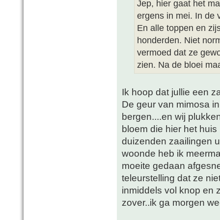
Jep, hier gaat het ma
ergens in mei. In de 
En alle toppen en zi
honderden. Niet norma
vermoed dat ze gewo
zien. Na de bloei maa
Ik hoop dat jullie een z
De geur van mimosa in d
bergen....en wij plukken
bloem die hier het hui
duizenden zaailingen ui
woonde heb ik meermaal
moeite gedaan afgesn
teleurstelling dat ze n
inmiddels vol knop en 
zover..ik ga morgen we