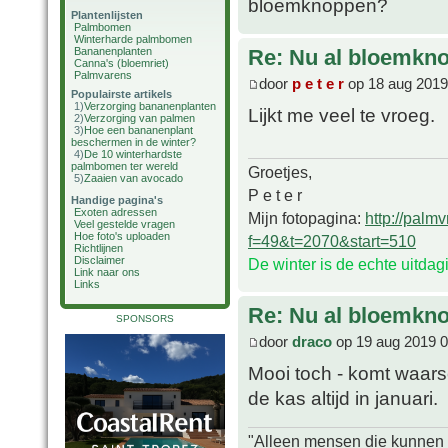
bloemknoppen?
Plantenlijsten
Palmbomen
Winterharde palmbomen
Bananenplanten
Re: Nu al bloemkn
Canna's (bloemriet)
Palmvarens
door
p e t e r
op 18 aug 2019
Populairste artikels
1)
Verzorging bananenplanten
Lijkt me veel te vroeg.
2)
Verzorging van palmen
3)
Hoe een bananenplant
beschermen in de winter?
4)
De 10 winterhardste
palmbomen ter wereld
Groetjes,
5)
Zaaien van avocado
P e t e r
Handige pagina's
Exoten adressen
Mijn fotopagina:
http://palm
Veel gestelde vragen
Hoe foto's uploaden
f=49&t=2070&start=510
Richtlijnen
Disclaimer
De winter is de echte uitda
Link naar ons
Links
Re: Nu al bloemkn
SPONSORS
door
draco
op 19 aug 2019 0
Mooi toch - komt waarsc
de kas altijd in januari.
"Alleen mensen die kunnen tw