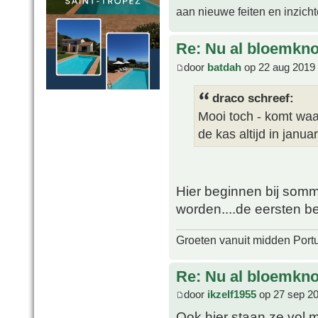
aan nieuwe feiten en inzich
Re: Nu al bloemkn
door
batdah
op 22 aug 2019 
draco schreef:
Mooi toch - komt waar
de kas altijd in januar
Hier beginnen bij sommig
worden....de eersten beg
Groeten vanuit midden Port
Re: Nu al bloemkn
door
ikzelf1955
op 27 sep 20
Ook hier staan ze vol 