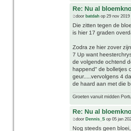
Re: Nu al bloemkn
door
batdah
op 29 nov 2019 
Die zitten tegen de bloe
is hier 17 graden over
Zodra ze hier zover zij
7 Up want heesterchrys
de volgende ochtend d
happend" de bolletjes on
geur.....vervolgens 4 
de haard aan met die bo
Groeten vanuit midden Port
Re: Nu al bloemkn
door
Dennis_S
op 05 jan 20
Nog steeds geen bloei,