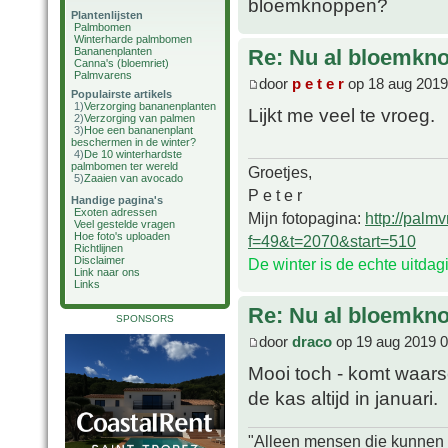
bloemknoppen?
Plantenlijsten
Palmbomen
Winterharde palmbomen
Bananenplanten
Re: Nu al bloemkn
Canna's (bloemriet)
Palmvarens
door
p e t e r
op 18 aug 2019
Populairste artikels
1)
Verzorging bananenplanten
Lijkt me veel te vroeg.
2)
Verzorging van palmen
3)
Hoe een bananenplant
beschermen in de winter?
4)
De 10 winterhardste
palmbomen ter wereld
Groetjes,
5)
Zaaien van avocado
P e t e r
Handige pagina's
Exoten adressen
Mijn fotopagina:
http://palm
Veel gestelde vragen
Hoe foto's uploaden
f=49&t=2070&start=510
Richtlijnen
Disclaimer
De winter is de echte uitda
Link naar ons
Links
Re: Nu al bloemkn
SPONSORS
door
draco
op 19 aug 2019 0
Mooi toch - komt waarsc
de kas altijd in januari.
"Alleen mensen die kunnen tw