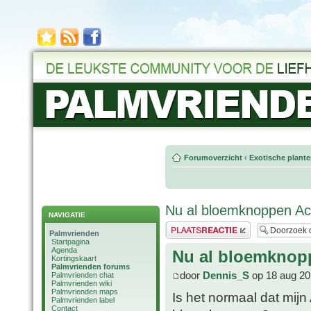
Forumoverzicht
‹
Exotische plant
Nu al bloemknoppen Ac
NAVIGATIE
Plaats een reactie
Palmvrienden
Startpagina
Agenda
Nu al bloemknop
Kortingskaart
Palmvrienden forums
door
Dennis_S
op 18 aug 20
Palmvrienden chat
Palmvrienden wiki
Palmvrienden maps
Is het normaal dat mijn
Palmvrienden label
Contact