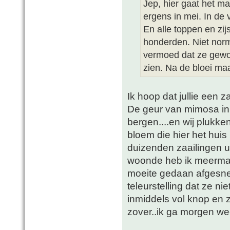
Jep, hier gaat het ma
ergens in mei. In de 
En alle toppen en zi
honderden. Niet norma
vermoed dat ze gewo
zien. Na de bloei maa
Ik hoop dat jullie een z
De geur van mimosa in d
bergen....en wij plukken
bloem die hier het hui
duizenden zaailingen ui
woonde heb ik meermaal
moeite gedaan afgesn
teleurstelling dat ze n
inmiddels vol knop en 
zover..ik ga morgen we