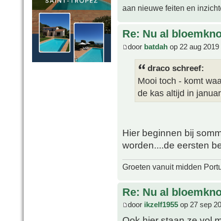
aan nieuwe feiten en inzich
Re: Nu al bloemkn
door
batdah
op 22 aug 2019 
draco schreef:
Mooi toch - komt waar
de kas altijd in januar
Hier beginnen bij sommig
worden....de eersten beg
Groeten vanuit midden Port
Re: Nu al bloemkn
door
ikzelf1955
op 27 sep 20
Ook hier staan ze vol 