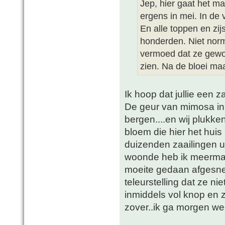
Jep, hier gaat het ma
ergens in mei. In de 
En alle toppen en zi
honderden. Niet norma
vermoed dat ze gewo
zien. Na de bloei maa
Ik hoop dat jullie een z
De geur van mimosa in d
bergen....en wij plukken
bloem die hier het hui
duizenden zaailingen ui
woonde heb ik meermaal
moeite gedaan afgesn
teleurstelling dat ze n
inmiddels vol knop en 
zover..ik ga morgen we