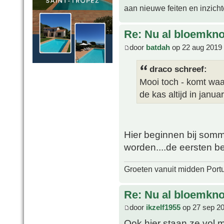
aan nieuwe feiten en inzich
Re: Nu al bloemkn
door
batdah
op 22 aug 2019 
draco schreef:
Mooi toch - komt waar
de kas altijd in januar
Hier beginnen bij sommig
worden....de eersten beg
Groeten vanuit midden Port
Re: Nu al bloemkn
door
ikzelf1955
op 27 sep 20
Ook hier staan ze vol 