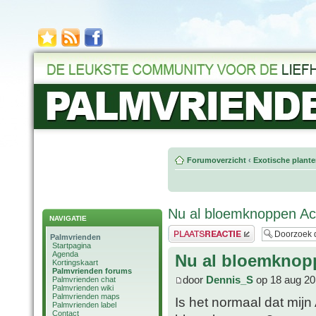
Forumoverzicht
‹
Exotische plant
Nu al bloemknoppen Ac
NAVIGATIE
Plaats een reactie
Palmvrienden
Startpagina
Agenda
Nu al bloemknop
Kortingskaart
Palmvrienden forums
door
Dennis_S
op 18 aug 20
Palmvrienden chat
Palmvrienden wiki
Palmvrienden maps
Is het normaal dat mijn
Palmvrienden label
Contact