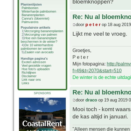
bloemknoppen?
Plantenlijsten
Palmbomen
Winterharde palmbomen
Bananenplanten
Re: Nu al bloemkn
Canna's (bloemriet)
Palmvarens
door
p e t e r
op 18 aug 2019
Populairste artikels
1)
Verzorging bananenplanten
Lijkt me veel te vroeg.
2)
Verzorging van palmen
3)
Hoe een bananenplant
beschermen in de winter?
4)
De 10 winterhardste
palmbomen ter wereld
Groetjes,
5)
Zaaien van avocado
P e t e r
Handige pagina's
Exoten adressen
Mijn fotopagina:
http://palm
Veel gestelde vragen
Hoe foto's uploaden
f=49&t=2070&start=510
Richtlijnen
Disclaimer
De winter is de echte uitda
Link naar ons
Links
Re: Nu al bloemkn
SPONSORS
door
draco
op 19 aug 2019 0
Mooi toch - komt waarsc
de kas altijd in januari.
"Alleen mensen die kunnen tw