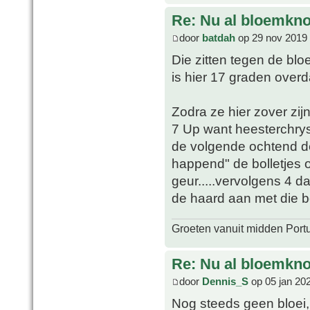
Re: Nu al bloemkn
door
batdah
op 29 nov 2019 
Die zitten tegen de bloe
is hier 17 graden over
Zodra ze hier zover zij
7 Up want heesterchrys
de volgende ochtend d
happend" de bolletjes on
geur.....vervolgens 4 
de haard aan met die bo
Groeten vanuit midden Port
Re: Nu al bloemkn
door
Dennis_S
op 05 jan 20
Nog steeds geen bloei,