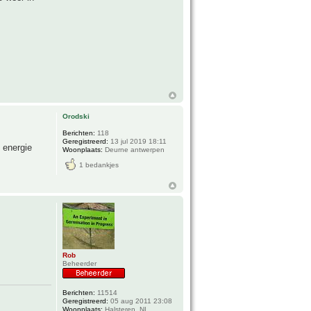
Orodski
Berichten:
118
Geregistreerd:
13 jul 2019 18:11
l energie
Woonplaats:
Deurne antwerpen
1 bedankjes
Rob
Beheerder
Berichten:
11514
Geregistreerd:
05 aug 2011 23:08
Woonplaats:
Halsteren, NL