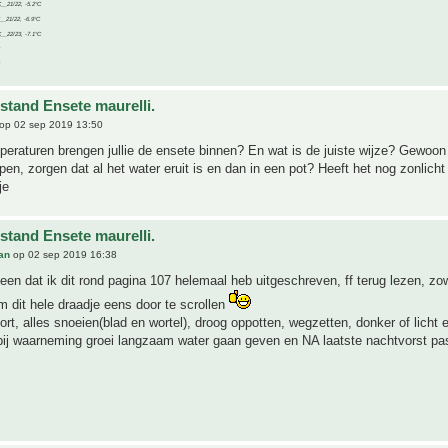
C__21/22, -5.2°C
C__21/22, -6.9°C
C__22/23, -7.1°C
stand Ensete maurelli.
op 02 sep 2019 13:50
peraturen brengen jullie de ensete binnen? En wat is de juiste wijze? Gewoon 
pen, zorgen dat al het water eruit is en dan in een pot? Heeft het nog zonlicht
je
stand Ensete maurelli.
an
op 02 sep 2019 16:38
een dat ik dit rond pagina 107 helemaal heb uitgeschreven, ff terug lezen, zo
m dit hele draadje eens door te scrollen
ort, alles snoeien(blad en wortel), droog oppotten, wegzetten, donker of licht e
ij waarneming groei langzaam water gaan geven en NA laatste nachtvorst pa