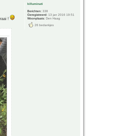
killuminati
Berichten:
338
Geregistreerd:
13 jan 2016 19:51
raai !
Woonplaats:
Den Haag
26 bedankjes