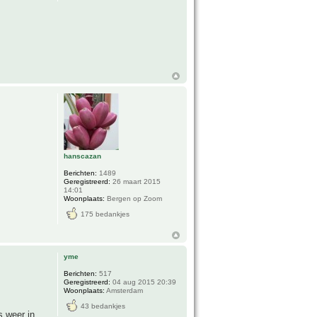
hanscazan
Berichten:
1489
Geregistreerd:
26 maart 2015
14:01
Woonplaats:
Bergen op Zoom
175 bedankjes
yme
Berichten:
517
Geregistreerd:
04 aug 2015 20:39
Woonplaats:
Amsterdam
43 bedankjes
s weer in