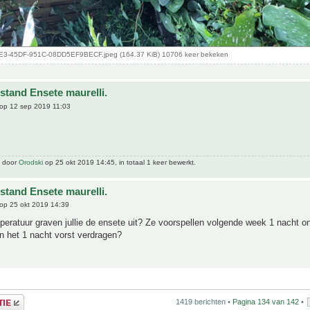
3-45DF-951C-08DD5EF9BECF.jpeg (164.37 KiB) 10706 keer bekeken
stand Ensete maurelli.
op 12 sep 2019 11:03
t door
Orodski
op 25 okt 2019 14:45, in totaal 1 keer bewerkt.
stand Ensete maurelli.
op 25 okt 2019 14:39
peratuur graven jullie de ensete uit? Ze voorspellen volgende week 1 nacht o
n het 1 nacht vorst verdragen?
1419 berichten •
Pagina
134
van
142
•