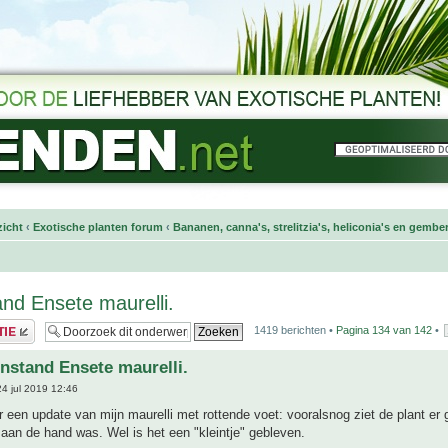
icht
‹
Exotische planten forum
‹
Bananen, canna's, strelitzia's, heliconia's en gembe
nd Ensete maurelli.
1419 berichten •
Pagina
134
van
142
•
nstand Ensete maurelli.
4 jul 2019 12:46
een update van mijn maurelli met rottende voet: vooralsnog ziet de plant er 
s aan de hand was. Wel is het een "kleintje" gebleven.