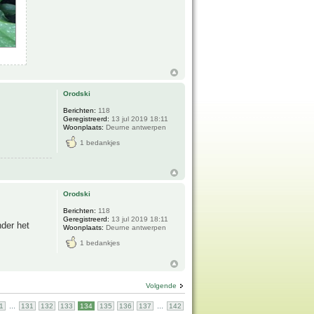
Orodski
Berichten:
118
Geregistreerd:
13 jul 2019 18:11
Woonplaats:
Deurne antwerpen
1 bedankjes
Orodski
Berichten:
118
Geregistreerd:
13 jul 2019 18:11
nder het
Woonplaats:
Deurne antwerpen
1 bedankjes
Volgende
...
...
1
131
132
133
134
135
136
137
142