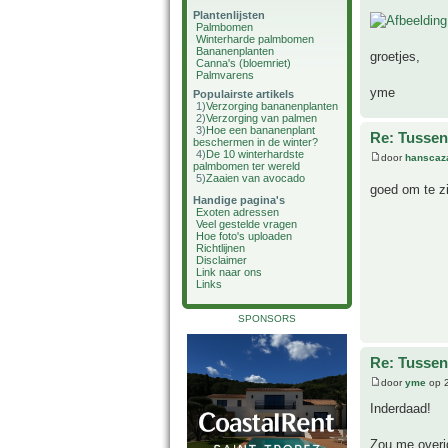
Plantenlijsten
Palmbomen
Winterharde palmbomen
Bananenplanten
groetjes,
Canna's (bloemriet)
Palmvarens
yme
Populairste artikels
1)
Verzorging bananenplanten
2)
Verzorging van palmen
3)
Hoe een bananenplant
Re: Tussen
beschermen in de winter?
4)
De 10 winterhardste
door
hanscaz
palmbomen ter wereld
5)
Zaaien van avocado
goed om te zi
Handige pagina's
Exoten adressen
Veel gestelde vragen
Hoe foto's uploaden
Richtlijnen
Disclaimer
Link naar ons
Links
SPONSORS
Re: Tussen
door
yme
op 2
Inderdaad!
Zou me overi