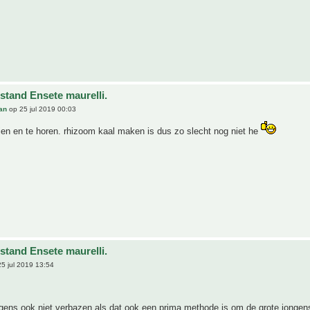
stand Ensete maurelli.
an
op 25 jul 2019 00:03
en en te horen. rhizoom kaal maken is dus zo slecht nog niet he
stand Ensete maurelli.
5 jul 2019 13:54
gens ook niet verbazen als dat ook een prima methode is om de grote jongen