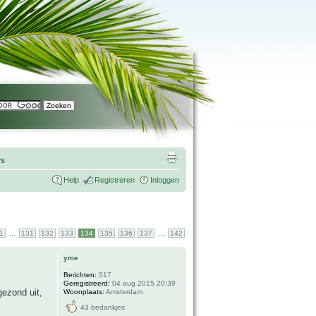
rs
Help
Registreren
Inloggen
...
...
1
131
132
133
134
135
136
137
142
yme
Berichten:
517
Geregistreerd:
04 aug 2015 20:39
gezond uit,
Woonplaats:
Amsterdam
43 bedankjes