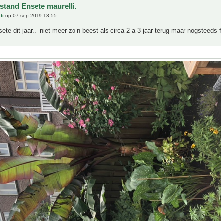
stand Ensete maurelli.
ti
op 07 sep 2019 13:55
sete dit jaar... niet meer zo’n beest als circa 2 a 3 jaar terug maar nogsteeds f