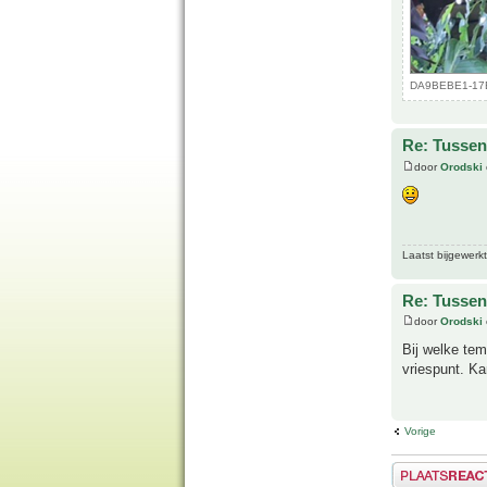
DA9BEBE1-17E
Re: Tussen
door
Orodski
Laatst bijgewerk
Re: Tussen
door
Orodski
Bij welke tem
vriespunt. Ka
Vorige
Plaats een reactie