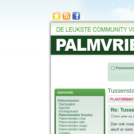
Forumoverz
Tussensta
NAVIGATIE
Plaats een reactie
Palmvrienden
Startpagina
Agenda
Re: Tusse
Kortingskaart
Palmvrienden forums
door
yme
op 2
Palmvrienden chat
Palmvrienden wiki
Dan ook maar 
Palmvrienden maps
alsof er niet
Palmvrienden label
Contact