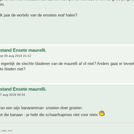
en.
k jaar de wortels van de ensetes eraf halen?
stand Ensete maurelli.
op 06 aug 2019 21:12
e eigenlijk de slechte bladeren van de maurelli af of niet? Anders gaat er tevee
te bladen niet?
stand Ensete maurelli.
7 aug 2019 00:54
van een wijs bananenman: snoeien doet groeien.
t die banaan - je hebt die schaar/kapmes niet voor niets
C__20/21, -9.1°C