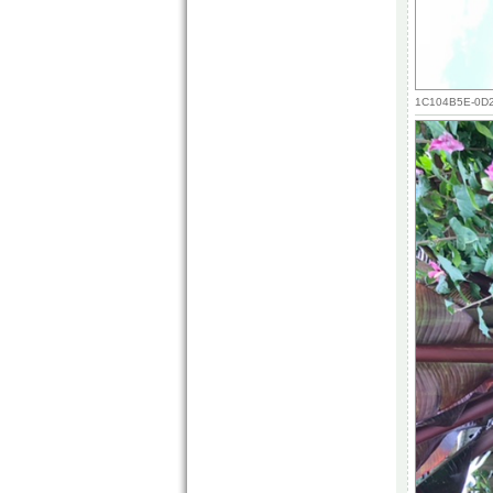
1C104B5E-0D2B