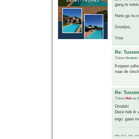
gang te trekk
Hans:ga nu el
Groetjes,
Yme
Re: Tussen
door
Orodski
Knippen julli
naar de slech
Re: Tussen
door
Rob
op 0
Orodski
Deze heb ik 
ergo: gaan me
08/09, -14.7°C__14/15, - 3.6°