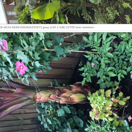
-4E20-AE89-0944DA252973.jpeg (146.2 KiB) 10706 keer bekeken