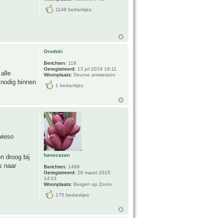
1149 bedankjes
Orodski
Berichten:
118
Geregistreerd:
13 jul 2019 18:11
alle
Woonplaats:
Deurne antwerpen
 nodig binnen
1 bedankjes
wieso
hanscazan
n droog bij
s naar
Berichten:
1489
Geregistreerd:
26 maart 2015
14:01
Woonplaats:
Bergen op Zoom
175 bedankjes