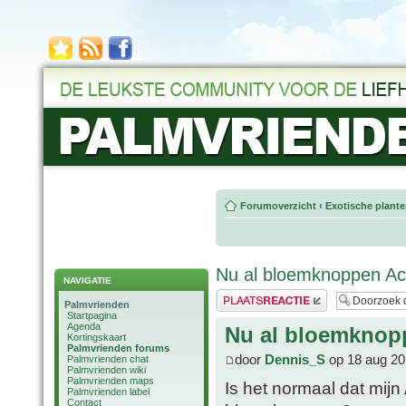
Forumoverzicht
‹
Exotische plant
Nu al bloemknoppen Ac
NAVIGATIE
Plaats een reactie
Palmvrienden
Startpagina
Agenda
Nu al bloemknop
Kortingskaart
Palmvrienden forums
door
Dennis_S
op 18 aug 20
Palmvrienden chat
Palmvrienden wiki
Palmvrienden maps
Is het normaal dat mijn
Palmvrienden label
Contact