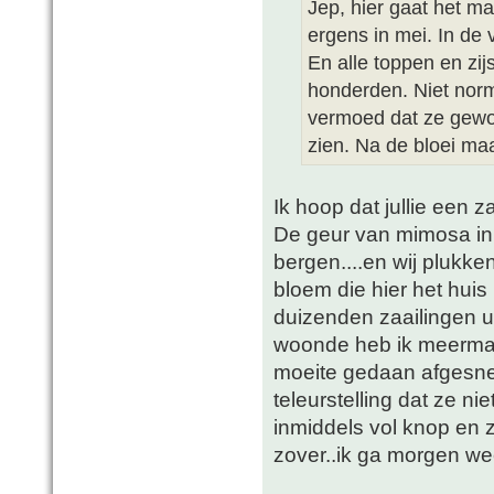
Jep, hier gaat het ma
ergens in mei. In de 
En alle toppen en zi
honderden. Niet norma
vermoed dat ze gewo
zien. Na de bloei maa
Ik hoop dat jullie een z
De geur van mimosa in d
bergen....en wij plukken
bloem die hier het hui
duizenden zaailingen ui
woonde heb ik meermaal
moeite gedaan afgesn
teleurstelling dat ze n
inmiddels vol knop en 
zover..ik ga morgen we