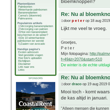
bloemknoppen?
Plantenlijsten
Palmbomen
Winterharde palmbomen
Bananenplanten
Re: Nu al bloemkn
Canna's (bloemriet)
Palmvarens
door
p e t e r
op 18 aug 2019
Populairste artikels
1)
Verzorging bananenplanten
Lijkt me veel te vroeg.
2)
Verzorging van palmen
3)
Hoe een bananenplant
beschermen in de winter?
4)
De 10 winterhardste
palmbomen ter wereld
Groetjes,
5)
Zaaien van avocado
P e t e r
Handige pagina's
Exoten adressen
Mijn fotopagina:
http://palm
Veel gestelde vragen
Hoe foto's uploaden
f=49&t=2070&start=510
Richtlijnen
Disclaimer
De winter is de echte uitda
Link naar ons
Links
Re: Nu al bloemkn
SPONSORS
door
draco
op 19 aug 2019 0
Mooi toch - komt waarsc
de kas altijd in januari.
"Alleen mensen die kunnen tw