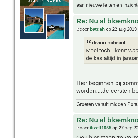
aan nieuwe feiten en inzich
Re: Nu al bloemkn
door
batdah
op 22 aug 2019 
draco schreef:
Mooi toch - komt waar
de kas altijd in januar
Hier beginnen bij sommig
worden....de eersten beg
Groeten vanuit midden Port
Re: Nu al bloemkn
door
ikzelf1955
op 27 sep 20
Ook hier staan ze vol 