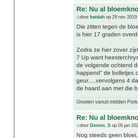
Re: Nu al bloemkn
door
batdah
op 29 nov 2019 
Die zitten tegen de bloe
is hier 17 graden over
Zodra ze hier zover zij
7 Up want heesterchrys
de volgende ochtend d
happend" de bolletjes on
geur.....vervolgens 4 
de haard aan met die bo
Groeten vanuit midden Port
Re: Nu al bloemkn
door
Dennis_S
op 05 jan 20
Nog steeds geen bloei,