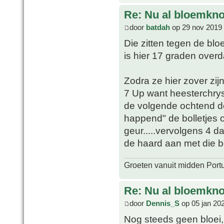
Re: Nu al bloemkn
door
batdah
op 29 nov 2019 
Die zitten tegen de bloe
is hier 17 graden over
Zodra ze hier zover zij
7 Up want heesterchrys
de volgende ochtend d
happend" de bolletjes on
geur.....vervolgens 4 
de haard aan met die bo
Groeten vanuit midden Port
Re: Nu al bloemkn
door
Dennis_S
op 05 jan 20
Nog steeds geen bloei,