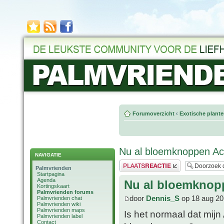
Forumoverzicht
‹
Exotische plant
Nu al bloemknoppen Ac
NAVIGATIE
Plaats een reactie
Palmvrienden
Startpagina
Agenda
Nu al bloemknop
Kortingskaart
Palmvrienden forums
door
Dennis_S
op 18 aug 20
Palmvrienden chat
Palmvrienden wiki
Palmvrienden maps
Is het normaal dat mijn
Palmvrienden label
Contact