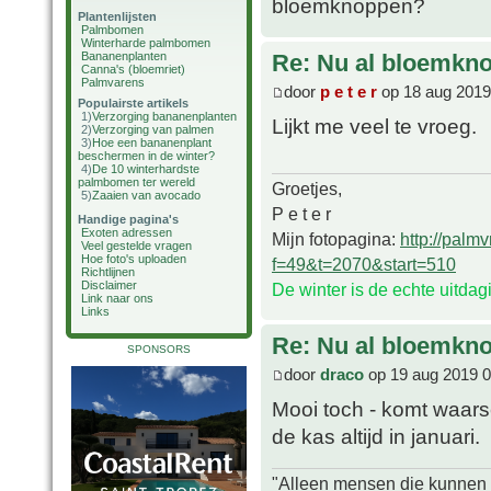
bloemknoppen?
Plantenlijsten
Palmbomen
Winterharde palmbomen
Bananenplanten
Re: Nu al bloemkn
Canna's (bloemriet)
Palmvarens
door
p e t e r
op 18 aug 2019
Populairste artikels
1)
Verzorging bananenplanten
Lijkt me veel te vroeg.
2)
Verzorging van palmen
3)
Hoe een bananenplant
beschermen in de winter?
4)
De 10 winterhardste
palmbomen ter wereld
Groetjes,
5)
Zaaien van avocado
P e t e r
Handige pagina's
Exoten adressen
Mijn fotopagina:
http://palm
Veel gestelde vragen
Hoe foto's uploaden
f=49&t=2070&start=510
Richtlijnen
Disclaimer
De winter is de echte uitda
Link naar ons
Links
Re: Nu al bloemkn
SPONSORS
door
draco
op 19 aug 2019 0
Mooi toch - komt waarsc
de kas altijd in januari.
"Alleen mensen die kunnen tw