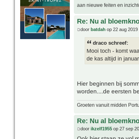
aan nieuwe feiten en inzich
Re: Nu al bloemkn
door
batdah
op 22 aug 2019 
draco schreef:
Mooi toch - komt waar
de kas altijd in januar
Hier beginnen bij sommig
worden....de eersten beg
Groeten vanuit midden Port
Re: Nu al bloemkn
door
ikzelf1955
op 27 sep 20
Ook hier staan ze vol 