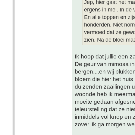
Jep, hier gaat het ma
ergens in mei. In de 
En alle toppen en zi
honderden. Niet norma
vermoed dat ze gewo
zien. Na de bloei maa
Ik hoop dat jullie een z
De geur van mimosa in d
bergen....en wij plukken
bloem die hier het hui
duizenden zaailingen ui
woonde heb ik meermaal
moeite gedaan afgesn
teleurstelling dat ze n
inmiddels vol knop en 
zover..ik ga morgen we