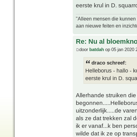
eerste krul in D. squarr
"Alleen mensen die kunnen tw
aan nieuwe feiten en inzich
Re: Nu al bloemkn
door
batdah
op 05 jan 2020 
draco schreef:
Helleborus - hallo - 
eerste krul in D. squ
Allerhande struiken die 
begonnen.....Helleborus 
uitzonderlijk.....de va
als ze dat trekken zal 
ik er vanaf...k ben per
wilde dat ik ze op trans