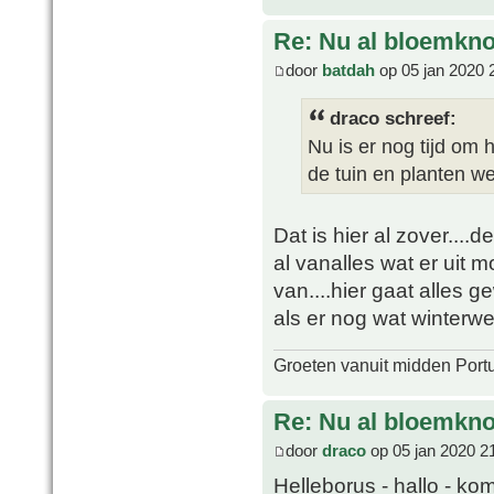
Re: Nu al bloemkn
door
batdah
op 05 jan 2020 
draco schreef:
Nu is er nog tijd om 
de tuin en planten w
Dat is hier al zover....d
al vanalles wat er uit m
van....hier gaat alles 
als er nog wat winterwee
Groeten vanuit midden Port
Re: Nu al bloemkn
door
draco
op 05 jan 2020 2
Helleborus - hallo - kom