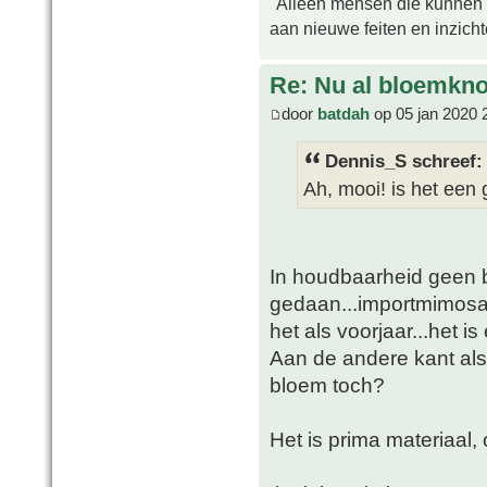
"Alleen mensen die kunnen tw
aan nieuwe feiten en inzich
Re: Nu al bloemkn
door
batdah
op 05 jan 2020 
Dennis_S schreef:
Ah, mooi! is het een
In houdbaarheid geen b
gedaan...importmimosa ui
het als voorjaar...het is
Aan de andere kant als 
bloem toch?
Het is prima materiaal