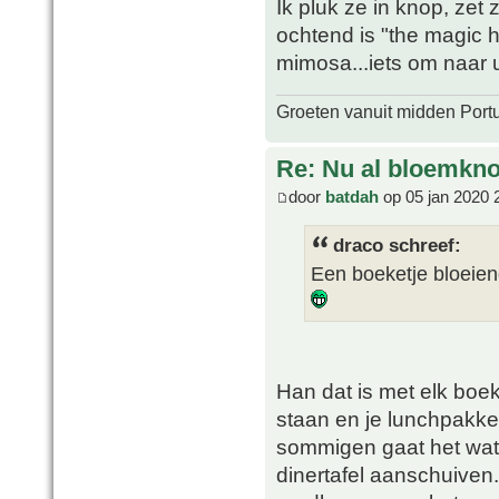
Ik pluk ze in knop, ze
ochtend is "the magic 
mimosa...iets om naar ui
Groeten vanuit midden Port
Re: Nu al bloemkn
door
batdah
op 05 jan 2020 
draco schreef:
Een boeketje bloeiend
Han dat is met elk boeke
staan en je lunchpakket
sommigen gaat het wat
dinertafel aanschuiven.