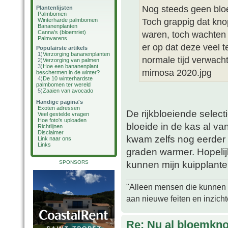
Nog steeds geen bloe
Plantenlijsten
Palmbomen
Toch grappig dat kno
Winterharde palmbomen
Bananenplanten
Canna's (bloemriet)
waren, toch wachten 
Palmvarens
er op dat deze veel 
Populairste artikels
1)
Verzorging bananenplanten
normale tijd verwacht
2)
Verzorging van palmen
3)
Hoe een bananenplant
mimosa 2020.jpg
beschermen in de winter?
4)
De 10 winterhardste
palmbomen ter wereld
5)
Zaaien van avocado
Handige pagina's
Exoten adressen
De rijkbloeiende selecti
Veel gestelde vragen
Hoe foto's uploaden
bloeide in de kas al va
Richtlijnen
Disclaimer
kwam zelfs nog eerder in
Link naar ons
Links
graden warmer. Hopelijk
kunnen mijn kuipplanten
SPONSORS
"Alleen mensen die kunnen tw
aan nieuwe feiten en inzich
Re: Nu al bloemkn