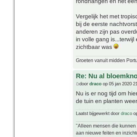
rondhangen en het een
Vergelijk het met tropi
bij de eerste nachtvorst
anderen zijn pas overdu
in volle gang is...terwi
zichtbaar was
Groeten vanuit midden Port
Re: Nu al bloemkn
door
draco
op 05 jan 2020 2
Nu is er nog tijd om hi
de tuin en planten wee
Laatst bijgewerkt door
draco
op
"Alleen mensen die kunnen tw
aan nieuwe feiten en inzich