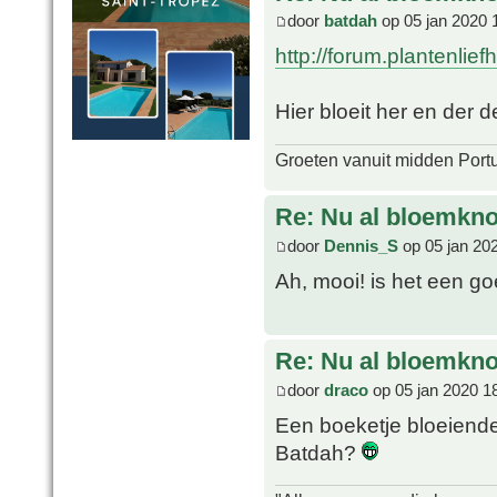
door
batdah
op 05 jan 2020 
http://forum.plantenlie
Hier bloeit her en der
Groeten vanuit midden Port
Re: Nu al bloemkn
door
Dennis_S
op 05 jan 20
Ah, mooi! is het een g
Re: Nu al bloemkn
door
draco
op 05 jan 2020 1
Een boeketje bloeiende A
Batdah?