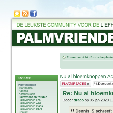
Forumoverzicht
‹
Exotische plant
Nu al bloemknoppen Ac
NAVIGATIE
Plaats een reactie
Palmvrienden
Startpagina
Agenda
Re: Nu al bloemk
Kortingskaart
Palmvrienden forums
door
draco
op 05 jan 2020 1
Palmvrienden chat
Palmvrienden wiki
Palmvrienden maps
Palmvrienden label
Dennis_S schreef:
Contact