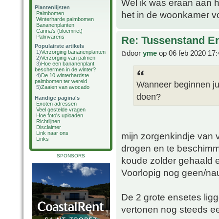
Wel ik was eraan aan h
Plantenlijsten
het in de woonkamer vo
Palmbomen
Winterharde palmbomen
Bananenplanten
Canna's (bloemriet)
Palmvarens
Re: Tussenstand En
Populairste artikels
door
yme
op 06 feb 2020 17:
1)
Verzorging bananenplanten
2)
Verzorging van palmen
3)
Hoe een bananenplant
beschermen in de winter?
4)
De 10 winterhardste
palmbomen ter wereld
Wanneer beginnen jull
5)
Zaaien van avocado
doen?
Handige pagina's
Exoten adressen
Veel gestelde vragen
Hoe foto's uploaden
Richtlijnen
Disclaimer
Link naar ons
mijn zorgenkindje van v
Links
drogen en te beschimme
SPONSORS
koude zolder gehaald en
Voorlopig nog geen/nauw
De 2 grote ensetes lig
vertonen nog steeds ee