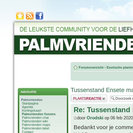
Forumoverzicht
‹
Exotische plant
Tussenstand Ensete mau
NAVIGATIE
Plaats een reactie
Palmvrienden
Startpagina
Agenda
Re: Tussenstand 
Kortingskaart
Palmvrienden forums
door
Orodski
op 06 feb 2020
Palmvrienden chat
Palmvrienden wiki
Palmvrienden maps
Bedankt voor je comme
Palmvrienden label
Contact