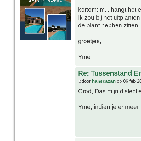
kortom: m.i. hangt het 
Ik zou bij het uitplante
de plant hebben zitten.
groetjes,
Yme
Re: Tussenstand En
door
hanscazan
op 06 feb 2
Orod, Das mijn dislect
Yme, indien je er meer