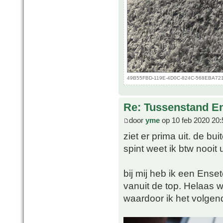
49B55FBD-119E-4D0C-824C-568EBA721D4
Re: Tussenstand En
door
yme
op 10 feb 2020 20:
ziet er prima uit. de b
spint weet ik btw nooit u
bij mij heb ik een Ense
vanuit de top. Helaas w
waardoor ik het volgen