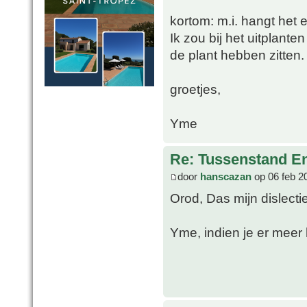
kortom: m.i. hangt het 
Ik zou bij het uitplante
de plant hebben zitten.
groetjes,
Yme
Re: Tussenstand En
door
hanscazan
op 06 feb 2
Orod, Das mijn dislect
Yme, indien je er meer