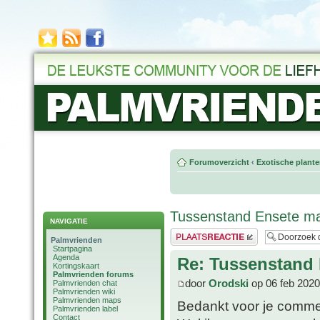
Forumoverzicht
‹
Exotische plant
Tussenstand Ensete mau
NAVIGATIE
Plaats een reactie
Palmvrienden
Startpagina
Agenda
Re: Tussenstand 
Kortingskaart
Palmvrienden forums
door
Orodski
op 06 feb 2020
Palmvrienden chat
Palmvrienden wiki
Palmvrienden maps
Bedankt voor je comme
Palmvrienden label
Contact