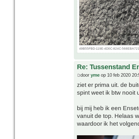
49B55FBD-119E-4D0C-824C-568EBA721D4
Re: Tussenstand En
door
yme
op 10 feb 2020 20:
ziet er prima uit. de b
spint weet ik btw nooit u
bij mij heb ik een Ense
vanuit de top. Helaas w
waardoor ik het volgen