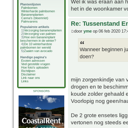
Wel ik was eraan aan h
Plantenlijsten
het in de woonkamer vo
Palmbomen
Winterharde palmbomen
Bananenplanten
Canna's (bloemriet)
Palmvarens
Re: Tussenstand En
Populairste artikels
door
yme
op 06 feb 2020 17:
1)
Verzorging bananenplanten
2)
Verzorging van palmen
3)
Hoe een bananenplant
beschermen in de winter?
4)
De 10 winterhardste
palmbomen ter wereld
Wanneer beginnen jull
5)
Zaaien van avocado
doen?
Handige pagina's
Exoten adressen
Veel gestelde vragen
Hoe foto's uploaden
Richtlijnen
Disclaimer
Link naar ons
mijn zorgenkindje van v
Links
drogen en te beschimme
SPONSORS
koude zolder gehaald en
Voorlopig nog geen/nauw
De 2 grote ensetes lig
vertonen nog steeds ee