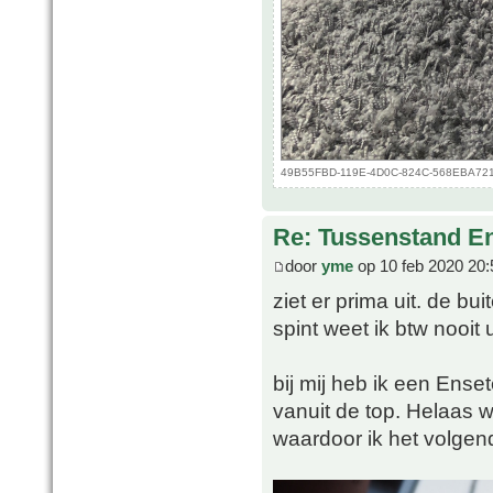
49B55FBD-119E-4D0C-824C-568EBA721D4
Re: Tussenstand En
door
yme
op 10 feb 2020 20:
ziet er prima uit. de b
spint weet ik btw nooit u
bij mij heb ik een Ense
vanuit de top. Helaas w
waardoor ik het volgen