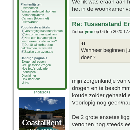
Wel ik was eraan aan h
Plantenlijsten
het in de woonkamer vo
Palmbomen
Winterharde palmbomen
Bananenplanten
Canna's (bloemriet)
Palmvarens
Re: Tussenstand En
Populairste artikels
door
yme
op 06 feb 2020 17:
1)
Verzorging bananenplanten
2)
Verzorging van palmen
3)
Hoe een bananenplant
beschermen in de winter?
4)
De 10 winterhardste
palmbomen ter wereld
Wanneer beginnen jull
5)
Zaaien van avocado
doen?
Handige pagina's
Exoten adressen
Veel gestelde vragen
Hoe foto's uploaden
Richtlijnen
Disclaimer
Link naar ons
mijn zorgenkindje van v
Links
drogen en te beschimme
SPONSORS
koude zolder gehaald en
Voorlopig nog geen/nauw
De 2 grote ensetes lig
vertonen nog steeds ee