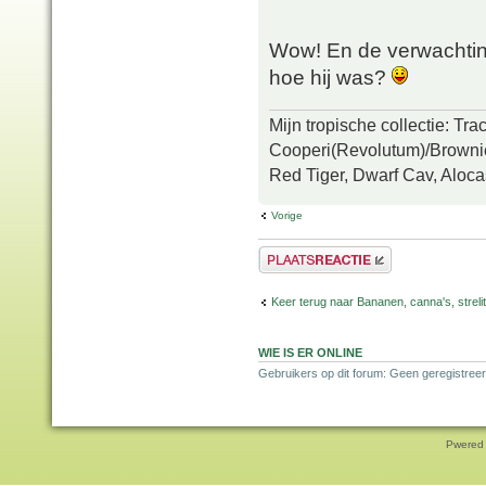
Wow! En de verwachting
hoe hij was?
Mijn tropische collectie: Tr
Cooperi(Revolutum)/Brownie
Red Tiger, Dwarf Cav, Aloca
Vorige
Plaats een reactie
Keer terug naar Bananen, canna's, strelit
WIE IS ER ONLINE
Gebruikers op dit forum: Geen geregistree
Pwered