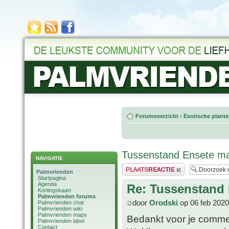
Forumoverzicht
‹
Exotische plant
Tussenstand Ensete mau
NAVIGATIE
Plaats een reactie
Palmvrienden
Startpagina
Agenda
Re: Tussenstand 
Kortingskaart
Palmvrienden forums
door
Orodski
op 06 feb 2020
Palmvrienden chat
Palmvrienden wiki
Palmvrienden maps
Bedankt voor je comme
Palmvrienden label
Contact