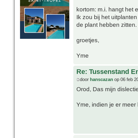
kortom: m.i. hangt het 
Ik zou bij het uitplante
de plant hebben zitten.
groetjes,
Yme
Re: Tussenstand En
door
hanscazan
op 06 feb 2
Orod, Das mijn dislect
Yme, indien je er meer