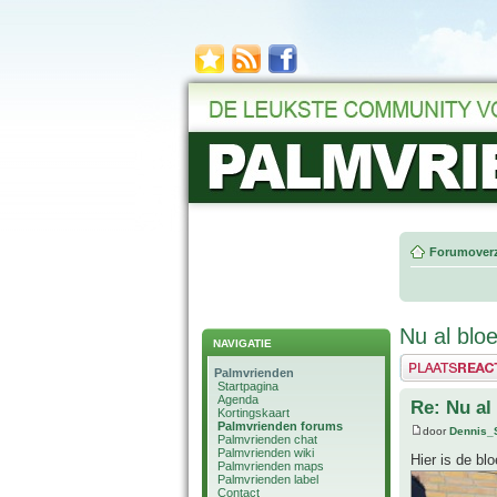
Forumoverz
Nu al blo
NAVIGATIE
Plaats een reactie
Palmvrienden
Startpagina
Agenda
Re: Nu al
Kortingskaart
Palmvrienden forums
door
Dennis_
Palmvrienden chat
Palmvrienden wiki
Hier is de bl
Palmvrienden maps
Palmvrienden label
Contact