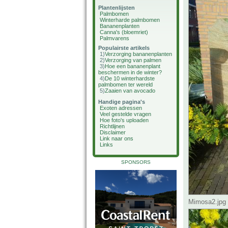
Plantenlijsten
Palmbomen
Winterharde palmbomen
Bananenplanten
Canna's (bloemriet)
Palmvarens
Populairste artikels
1)
Verzorging bananenplanten
2)
Verzorging van palmen
3)
Hoe een bananenplant
beschermen in de winter?
4)
De 10 winterhardste
palmbomen ter wereld
5)
Zaaien van avocado
Handige pagina's
Exoten adressen
Veel gestelde vragen
Hoe foto's uploaden
Richtlijnen
Disclaimer
Link naar ons
Links
SPONSORS
Mimosa2.jpg 