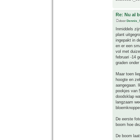
Re: Nu al 
door
Dennis_
Inmiddels zij
plant uitgegr
ingepakt in d
en er een sma
vol met duize
februari -14 
graden onder
Maar toen lie
hoogte en zek
aangegaan. Ik
pookjes van 5
doodsklap wa
langzaam wee
bloemknoppen
De eerste fot
boom hoe deze
De boom laat 