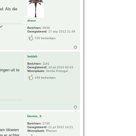
od. Als die
draco
n"
Berichten:
6939
Geregistreerd:
17 sep 2012 21:49
720 bedankjes
batdah
Berichten:
1161
Geregistreerd:
14 jul 2014 00:43
ingen uit te
Woonplaats:
Venda Portugal
149 bedankjes
Dennis_S
Berichten:
2735
Geregistreerd:
21 jul 2012 14:21
aam bloeien
Woonplaats:
Rhenen
a er achter