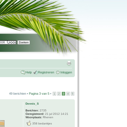
Help
Registreren
Inloggen
49 berichten •
Pagina
3
van
5
•
1
2
3
4
5
Dennis_S
Berichten:
2735
Geregistreerd:
21 jul 2012 14:21
Woonplaats:
Rhenen
358 bedankjes