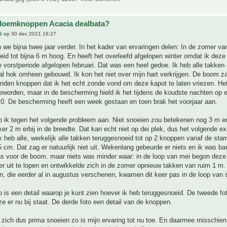
bloemknoppen Acacia dealbata?
S
op 30 dec 2021 16:27
n we bijna twee jaar verder. In het kader van ervaringen delen: In de zomer va
oeid tot bijna 6 m hoog. En heeft het overleefd afgelopen winter omdat ik dez
e vorstperiode afgelopen februari. Dat was een heel gedoe. Ik heb alle takke
l hok omheen gebouwd. Ik kon het niet over mijn hart verkrijgen. De boom za
nden knoppen dat ik het echt zonde vond om deze kapot te laten vriezen. Het
geworden, maar in de bescherming hield ik het tijdens de koudste nachten op 
 0. De bescherming heeft een week gestaan en toen brak het voorjaar aan.
p ik tegen het volgende probleem aan. Niet snoeien zou betekenen nog 3 m erb
er 2 m erbij in de breedte. Dat kan echt niet op dei plek, dus het volgende e
 heb alle, werkelijk alle takken teruggesnoeid tot op 2 knoppen vanaf de st
 cm. Dat zag er natuurlijk niet uit. Wekenlang gebeurde er niets en ik was ban
s voor de boom. maar niets was minder waar: in de loop van mei begon deze
r uit te lopen en ontwikkelde zich in de zomer opnieuw takken van ruim 1 m.
, die eerder al in augustus verschenen, kwamen dit keer pas in de loop van 
o is een detail waarop je kunt zien hoever ik heb teruggesnoeid. De tweede fo
 er nu bij staat. De derde foto een detail van de knoppen.
zich dus prima snoeien zo is mijn ervaring tot nu toe. En daarmee misschien