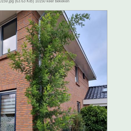
159.jpg (63.63 KiB) 10150 keer bekeken