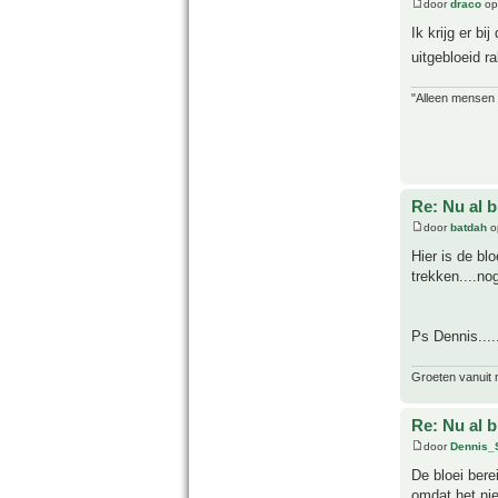
door
draco
op
Ik krijg er b
uitgebloeid r
"Alleen mensen d
Re: Nu al 
door
batdah
o
Hier is de bl
trekken....no
Ps Dennis....
Groeten vanuit 
Re: Nu al 
door
Dennis_
De bloei bere
omdat het nie