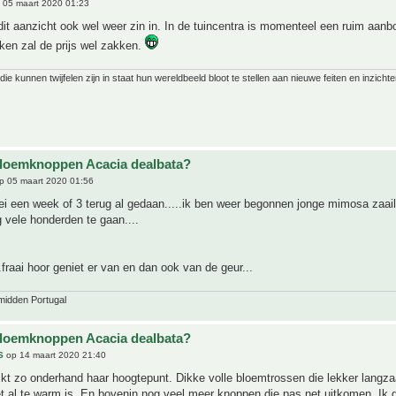
 05 maart 2020 01:23
ij dit aanzicht ook wel weer zin in. In de tuincentra is momenteel een ruim aanb
aken zal de prijs wel zakken.
ie kunnen twijfelen zijn in staat hun wereldbeeld bloot te stellen aan nieuwe feiten en inzichte
bloemknoppen Acacia dealbata?
p 05 maart 2020 01:56
oei een week of 3 terug al gedaan.....ik ben weer begonnen jonge mimosa zaail
g vele honderden te gaan....
.fraai hoor geniet er van en dan ook van de geur...
midden Portugal
bloemknoppen Acacia dealbata?
S
op 14 maart 2020 21:40
ikt zo onderhand haar hoogtepunt. Dikke volle bloemtrossen die lekker langz
t al te warm is. En bovenin nog veel meer knoppen die pas net uitkomen. Ik g