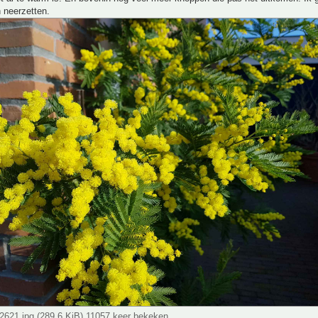
 neerzetten.
621.jpg (289.6 KiB) 11057 keer bekeken