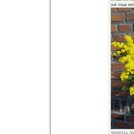
ook maar een
20200314_092