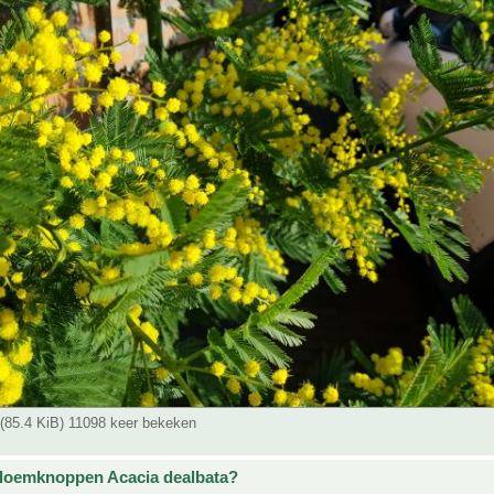
(85.4 KiB) 11098 keer bekeken
bloemknoppen Acacia dealbata?