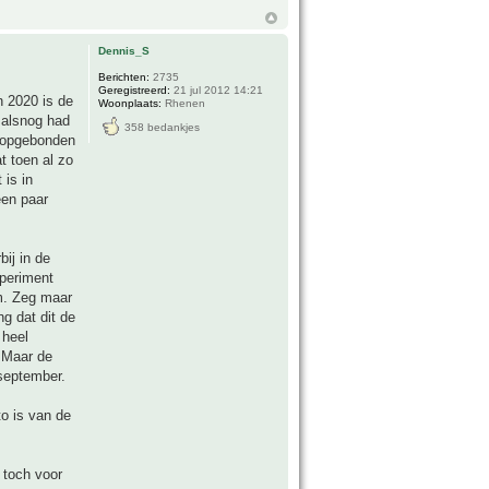
Dennis_S
Berichten:
2735
Geregistreerd:
21 jul 2012 14:21
n 2020 is de
Woonplaats:
Rhenen
e alsnog had
358 bedankjes
n opgebonden
t toen al zo
 is in
een paar
ij in de
xperiment
am. Zeg maar
g dat dit de
 heel
 Maar de
september.
to is van de
 toch voor