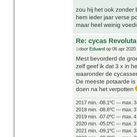
zou hij het ook zonder
hem ieder jaar verse p
maar heel weinig voed
Re: cycas Revoluta
door
Eduard
op 06 apr 2020 
Mest bevorderd de groe
zelf geef ik dat 3 x in h
waaronder de cycasse
De meeste potaarde is v
doen na het verpotten
2017 min. -08.1ºC --- max. 
2018 min. -08.6ºC --- max. 
2019 min. -07.0ºC --- max. 
2020 min. -05.0ºC --- max. 
2021 min. -09.1ºC --- max. 