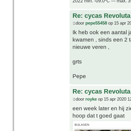
2022 min. -09.0ºC --- max. 
Re: cycas Revoluta
door
pepe55458
op 15 apr 2
Ik heb ook een aantal 
kwamen , sinds een 2 tal
nieuwe veren ,
grts
Pepe
Re: cycas Revoluta
door
royke
op 15 apr 2020 1
een week later en hij zi
hoop dat t goed gaat
BIJLAGEN