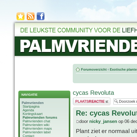
Forumoverzicht
‹
Exotische plant
cycas Revoluta
NAVIGATIE
Plaats een reactie
Palmvrienden
Startpagina
Agenda
Re: cycas Revolu
Kortingskaart
Palmvrienden forums
door
nicky_jansen
op 06 dec
Palmvrienden chat
Palmvrienden wiki
Palmvrienden maps
Plant ziet er normaal u
Palmvrienden label
Contact