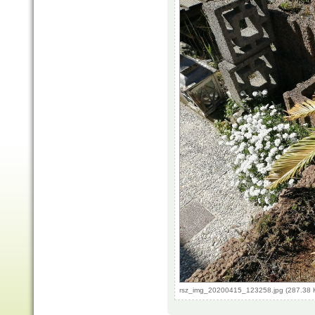
rsz_img_20200415_123258.jpg (287.38 