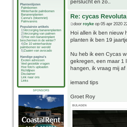
perslucht en zo..
Plantenlijsten
Palmbomen
Winterharde palmbomen
Bananenplanten
Re: cycas Revoluta
Canna's (bloemriet)
Palmvarens
door
royke
op 05 apr 2020 2
Populairste artikels
1)
Verzorging bananenplanten
Hoi allen ik ben nieuw 
2)
Verzorging van palmen
3)
Hoe een bananenplant
planten ik ben 19 jaartj
beschermen in de winter?
4)
De 10 winterhardste
palmbomen ter wereld
5)
Zaaien van avocado
Nu heb ik een Cycas we
Handige pagina's
gekregen, een maar 1 
Exoten adressen
Veel gestelde vragen
hangen, ik vraag mij af
Hoe foto's uploaden
Richtlijnen
Disclaimer
Link naar ons
Links
iemand tips
SPONSORS
Groet Roy
BIJLAGEN