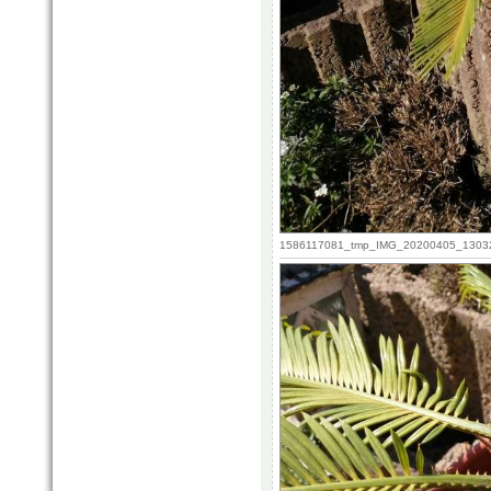
1586117081_tmp_IMG_20200405_130320.