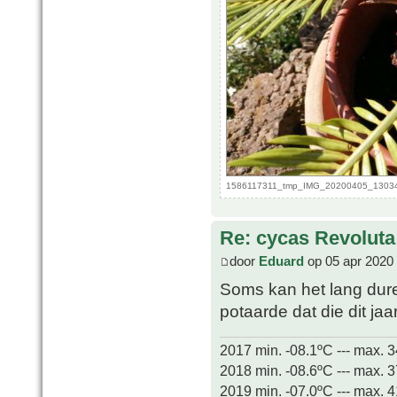
1586117311_tmp_IMG_20200405_130341.
Re: cycas Revoluta
door
Eduard
op 05 apr 2020
Soms kan het lang duren
potaarde dat die dit ja
2017 min. -08.1ºC --- max. 
2018 min. -08.6ºC --- max. 
2019 min. -07.0ºC --- max. 