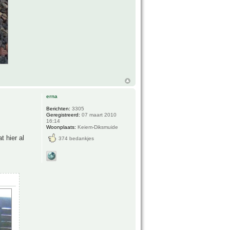
erna
Berichten:
3305
Geregistreerd:
07 maart 2010
16:14
Woonplaats:
Keiem-Diksmuide
t hier al
374 bedankjes