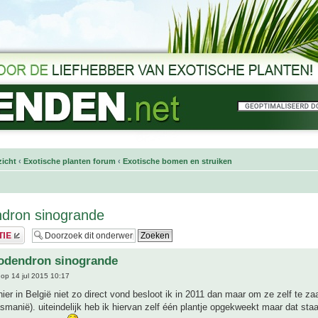
icht
‹
Exotische planten forum
‹
Exotische bomen en struiken
dron sinogrande
odendron sinogrande
op 14 jul 2015 10:17
ier in België niet zo direct vond besloot ik in 2011 dan maar om ze zelf te za
asmanië). uiteindelijk heb ik hiervan zelf één plantje opgekweekt maar dat sta