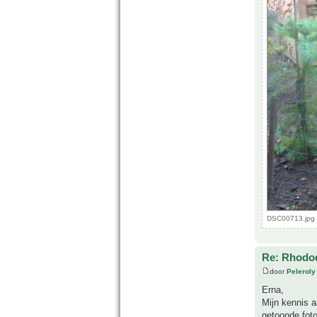
DSC00713.jpg 
Re: Rhodo
door
Peleroly
Erna,
Mijn kennis a
getoonde foto'