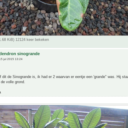
71.68 KiB) 12124 keer bekeken
dendron sinogrande
5 jul 2015 13:24
f dit de Sinogrande is, ik had er 2 waarvan er eentje een 'grande" was. Hij staa
 de volle grond.
a