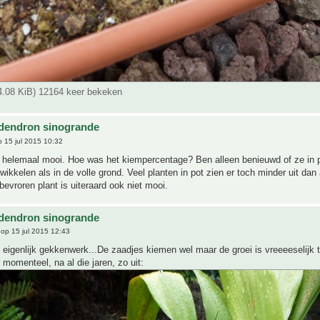
64.08 KiB) 12164 keer bekeken
dendron sinogrande
 15 jul 2015 10:32
 helemaal mooi. Hoe was het kiempercentage? Ben alleen benieuwd of ze in p
wikkelen als in de volle grond. Veel planten in pot zien er toch minder uit dan 
 bevroren plant is uiteraard ook niet mooi.
dendron sinogrande
op 15 jul 2015 12:43
s eigenlijk gekkenwerk...De zaadjes kiemen wel maar de groei is vreeeeselijk 
r momenteel, na al die jaren, zo uit: