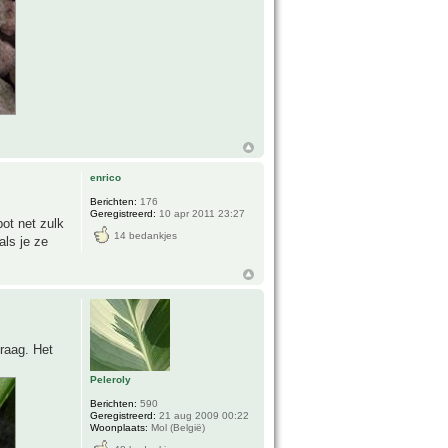
enrico
Berichten:
176
Geregistreerd:
10 apr 2011 23:27
ot net zulk
14 bedankjes
als je ze
traag. Het
Peleroly
Berichten:
590
Geregistreerd:
21 aug 2009 00:22
Woonplaats:
Mol (België)