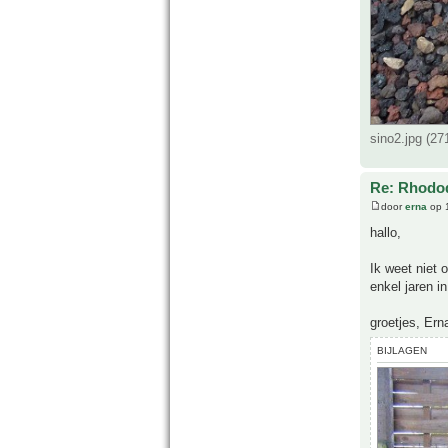
sino2.jpg (2
Re: Rhodo
door
erna
op 1
hallo,
Ik weet niet o
enkel jaren in
groetjes, Ern
BIJLAGEN