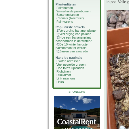
in pot. Volle 
Plantenlijsten
Palmbomen
Winterharde palmbomen
Bananenplanten
Canna's (bloemriet)
Palmvarens
Populairste artikels
1)
Verzorging bananenplanten
2)
Verzorging van palmen
3)
Hoe een bananenplant
beschermen in de winter?
4)
De 10 winterhardste
palmbomen ter wereld
5)
Zaaien van avocado
Handige pagina's
Exoten adressen
Veel gestelde vragen
Hoe foto's uploaden
Richtlijnen
Disclaimer
Link naar ons
Links
SPONSORS