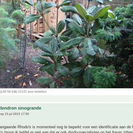
(128.56 KiB) 12121 keer bekeken
dendron sinogrande
op 15 jul 2015 17:50
angaande Rhodo's is momenteel nog te beperkt voor een identificatie aan de
s (maar ik twijfel er niet aan dat er ook rhodo-specialisten op het forum zitten 