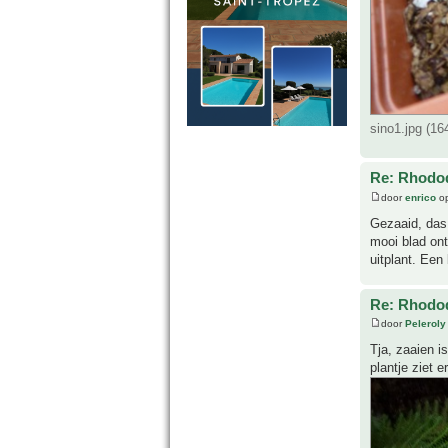
sino1.jpg (1
Re: Rhodo
door
enrico
op
Gezaaid, das
mooi blad ont
uitplant. Een
Re: Rhodo
door
Peleroly
Tja, zaaien i
plantje ziet e