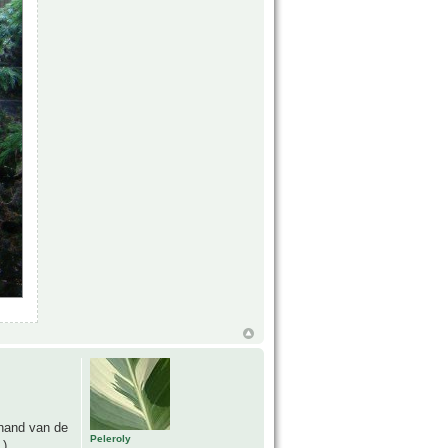
 hand van de
Peleroly
).