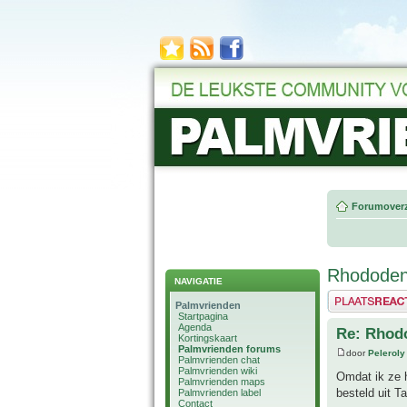
Forumoverz
Rhododen
NAVIGATIE
Plaats een reactie
Palmvrienden
Startpagina
Agenda
Re: Rhod
Kortingskaart
Palmvrienden forums
door
Peleroly
Palmvrienden chat
Palmvrienden wiki
Omdat ik ze h
Palmvrienden maps
besteld uit T
Palmvrienden label
Contact