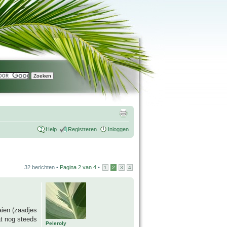
Help
Registreren
Inloggen
32 berichten •
Pagina
2
van
4
•
1
2
3
4
aien (zaadjes
at nog steeds
Peleroly