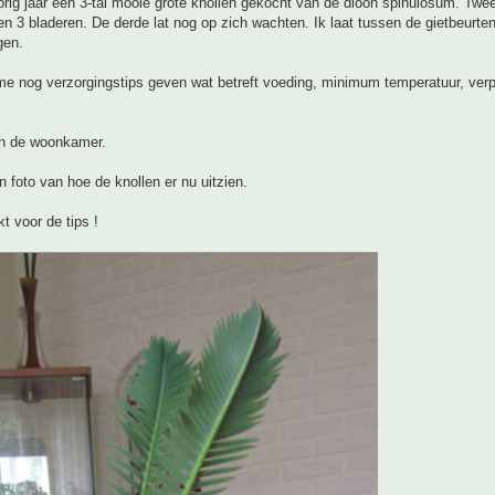
orig jaar een 3-tal mooie grote knollen gekocht van de dioon spinulosum. Twe
n 3 bladeren. De derde lat nog op zich wachten. Ik laat tussen de gietbeurte
gen.
e nog verzorgingstips geven wat betreft voeding, minimum temperatuur, verp
in de woonkamer.
n foto van hoe de knollen er nu uitzien.
t voor de tips !