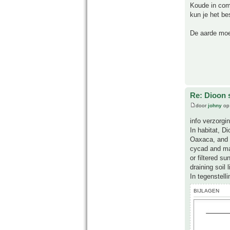
Koude in comb
kun je het be
De aarde moe
Re: Dioon
door
johny
op 
info verzorgi
In habitat, D
Oaxaca, and Y
cycad and may
or filtered s
draining soil 
In tegenstell
BIJLAGEN