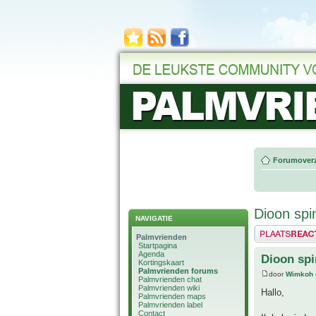
Forumoverz
Dioon sp
NAVIGATIE
Plaats een reactie
Palmvrienden
Startpagina
Agenda
Dioon sp
Kortingskaart
Palmvrienden forums
door
Wimkoh
Palmvrienden chat
Palmvrienden wiki
Hallo,
Palmvrienden maps
Palmvrienden label
Contact