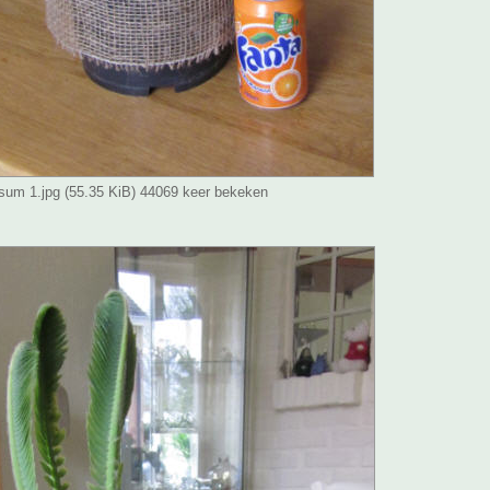
osum 1.jpg (55.35 KiB) 44069 keer bekeken