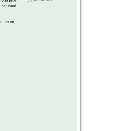
e van deze
n het zand
otten en