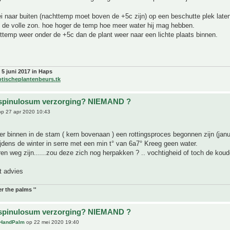
i naar buiten (nachttemp moet boven de +5c zijn) op een beschutte plek lat
n de volle zon. hoe hoger de temp hoe meer water hij mag hebben.
temp weer onder de +5c dan de plant weer naar een lichte plaats binnen.
 5 juni 2017 in Haps
otischeplantenbeurs.tk
 spinulosum verzorging? NIEMAND ?
p 27 apr 2020 10:43
 binnen in de stam ( kern bovenaan ) een rottingsproces begonnen zijn (janua
jdens de winter in serre met een min t° van 6a7° Kreeg geen water.
ren weg zijn......zou deze zich nog herpakken ? .. vochtigheid of toch de koud
t advies
r the palms ''
 spinulosum verzorging? NIEMAND ?
HandPalm
op 22 mei 2020 19:40