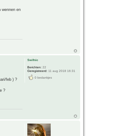
en wennen en
Swifnic
Berichten:
22
Geregistreerd:
11 aug 2018 16:31
0 bedankjes
ri/feb ) ?
e ?