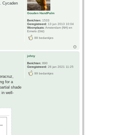
t. Cycaden
Gouden HandPalm
Berichten:
1533
Geregistreerd:
13 jun 2013 10:04
Woonplaats:
Amsterdam (NH) en
Ermelo (Gld)
88 bedankjes
johny
Berichten:
890
Geregistreerd:
26 jan 2021 11:25
99 bedankjes
eracruz,
ng for a
partial shade
in well-