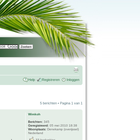
Help
Registreren
Inloggen
5 berichten • Pagina
1
van
1
Wimkoh
Berichten:
345
Geregistreerd:
05 mei 2010 18:38
Woonplaats:
Denekamp (overijssel)
Nederland
33 bedankjes