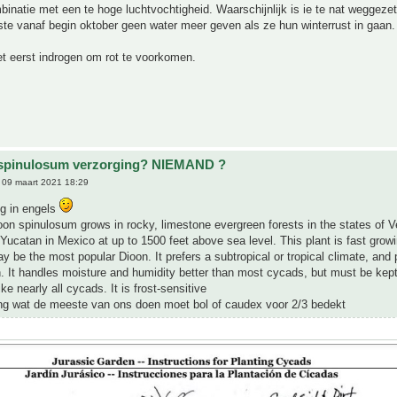
inatie met een te hoge luchtvochtigheid. Waarschijnlijk is ie te nat weggeze
ste vanaf begin oktober geen water meer geven als ze hun winterrust in gaan.
t eerst indrogen om rot te voorkomen.
 spinulosum verzorging? NIEMAND ?
09 maart 2021 18:29
ng in engels
ioon spinulosum grows in rocky, limestone evergreen forests in the states of V
ucatan in Mexico at up to 1500 feet above sea level. This plant is fast growi
 be the most popular Dioon. It prefers a subtropical or tropical climate, and 
un. It handles moisture and humidity better than most cycads, but must be kept 
like nearly all cycads. It is frost-sensitive
ing wat de meeste van ons doen moet bol of caudex voor 2/3 bedekt