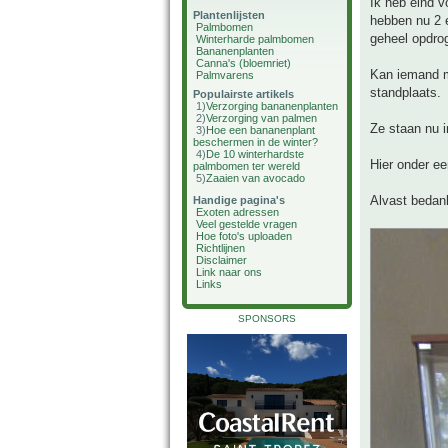
Ik heb eind v
Plantenlijsten
hebben nu 2 e
Palmbomen
geheel opdro
Winterharde palmbomen
Bananenplanten
Canna's (bloemriet)
Kan iemand m
Palmvarens
standplaats.
Populairste artikels
1)
Verzorging bananenplanten
2)
Verzorging van palmen
Ze staan nu 
3)
Hoe een bananenplant
beschermen in de winter?
4)
De 10 winterhardste
Hier onder ee
palmbomen ter wereld
5)
Zaaien van avocado
Alvast bedank
Handige pagina's
Exoten adressen
Veel gestelde vragen
Hoe foto's uploaden
Richtlijnen
Disclaimer
Link naar ons
Links
SPONSORS