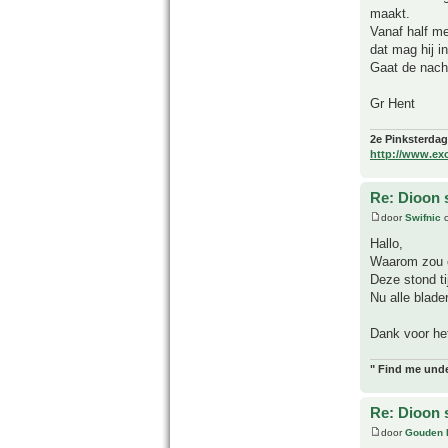
maakt.
Vanaf half me
dat mag hij i
Gaat de nacht
Gr Hent
2e Pinksterdag
http://www.ex
Re: Dioon
door
Swifnic
o
Hallo,
Waarom zou er
Deze stond ti
Nu alle blade
Dank voor he
" Find me unde
Re: Dioon
door
Gouden 