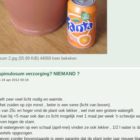
osum 2.jpg (55.89 KiB) 44069 keer bekeken
 spinulosum verzorging? NIEMAND ?
 18 apr 2012 00:16
eft zeer veel licht nodig en warmte .
et zuiden op zijn minst , beter is een serre (licht van boven).
van 25c en hoger vind de plant ook lekker , wel met een grotere watergift.
kan bij +5 maar ook dan zo licht mogelijk met 1 maal per week 'n scheutje wa
even tegen de stam.
l watergeven op een schaal (april-mei) vinden ze ook lekker , 1/2 l water is 
wortels opgezogen.
even zonder bovenstaande is geen garantie dat de plant ieder jaar nieuwe bl