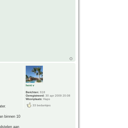
hent v
Berichten:
618
Geregistreerd:
30 apr 2009 20:08
Woonplaats:
Haps
33 bedankjes
ter.
dan binnen 10
adstelen aan