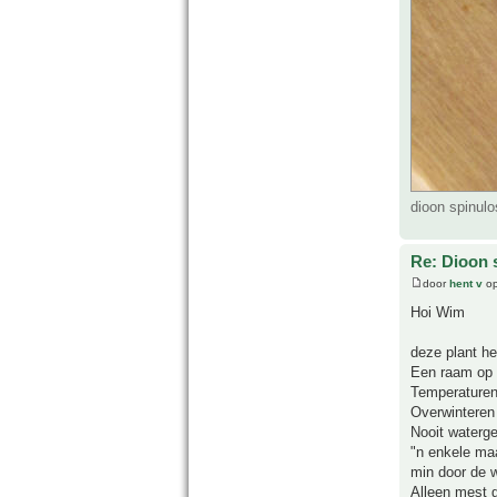
dioon spinul
Re: Dioon
door
hent v
op
Hoi Wim
deze plant he
Een raam op h
Temperaturen 
Overwinteren 
Nooit waterg
"n enkele maa
min door de 
Alleen mest g