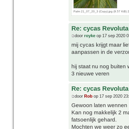
Palm 21_07_20_3 (Copy).jpg (9.57 KiB) 
Re: cycas Revoluta
door
royke
op 17 sep 2020 0
mij cycas krijgt maar l
aanpassen in de verzo
hij staat nu nog buite
3 nieuwe veren
Re: cycas Revoluta
door
Rob
op 17 sep 2020 23
Gewoon laten wennen 
Kan nog makkelijk 2 ma
fatsoenlijk gehard.
Mochten we weer zo een