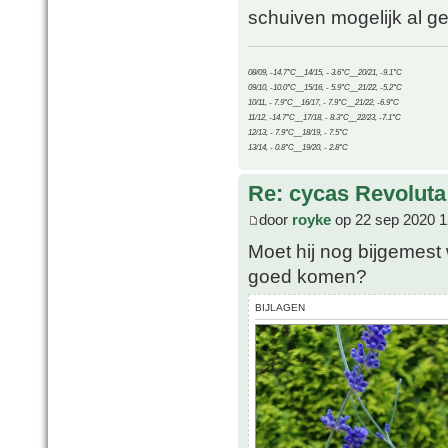
schuiven mogelijk al ge
08/09, -14.7°C__14/15, - 3.6°C__20/21, -9.1°C
09/10, -10.0°C__15/16, - 5.9°C__21/22, -5.2°C
10/11, - 7.9°C__16/17, - 7.9°C__21/22, -6.9°C
11/12, -14.7°C__17/18, - 8.3°C__22/23, -7.1°C
12/13, - 7.9°C__18/19, - 7.5°C
13/14, - 0.8°C__19/20, - 2.8°C
Re: cycas Revoluta
door
royke
op 22 sep 2020 1
Moet hij nog bijgemest 
goed komen?
BIJLAGEN