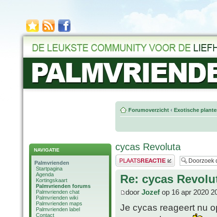
Forumoverzicht
‹
Exotische plant
cycas Revoluta
NAVIGATIE
Plaats een reactie
Palmvrienden
Startpagina
Agenda
Re: cycas Revolu
Kortingskaart
Palmvrienden forums
door
Jozef
op 16 apr 2020 2
Palmvrienden chat
Palmvrienden wiki
Palmvrienden maps
Je cycas reageert nu o
Palmvrienden label
Contact