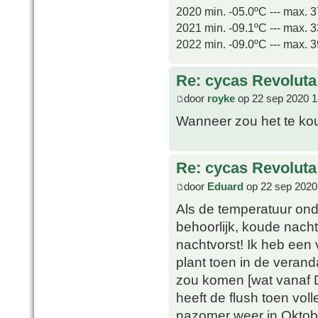
2020 min. -05.0ºC --- max. 
2021 min. -09.1ºC --- max. 
2022 min. -09.0ºC --- max. 
Re: cycas Revoluta
door
royke
op 22 sep 2020 1
Wanneer zou het te kou
Re: cycas Revoluta
door
Eduard
op 22 sep 2020
Als de temperatuur ond
behoorlijk, koude nach
nachtvorst! Ik heb een 
plant toen in de verand
zou komen [wat vanaf D
heeft de flush toen vol
nazomer weer in Oktobe