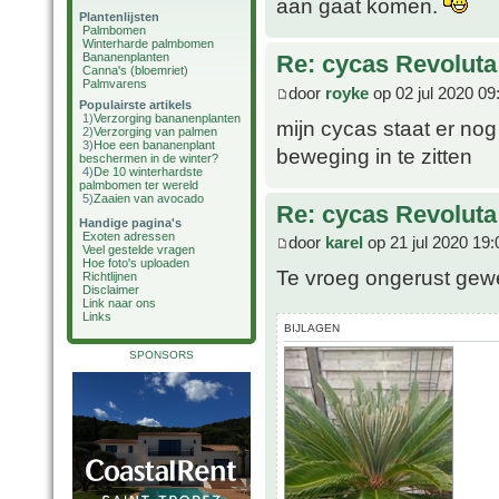
aan gaat komen.
Plantenlijsten
Palmbomen
Winterharde palmbomen
Bananenplanten
Re: cycas Revoluta
Canna's (bloemriet)
Palmvarens
door
royke
op 02 jul 2020 09
Populairste artikels
1)
Verzorging bananenplanten
mijn cycas staat er nog
2)
Verzorging van palmen
3)
Hoe een bananenplant
beweging in te zitten
beschermen in de winter?
4)
De 10 winterhardste
palmbomen ter wereld
5)
Zaaien van avocado
Re: cycas Revoluta
Handige pagina's
Exoten adressen
door
karel
op 21 jul 2020 19:
Veel gestelde vragen
Hoe foto's uploaden
Te vroeg ongerust gewee
Richtlijnen
Disclaimer
Link naar ons
Links
BIJLAGEN
SPONSORS