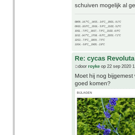
schuiven mogelijk al ge
08/09, -14.7°C__14/15, - 3.6°C__20/21, -9.1°C
09/10, -10.0°C__15/16, - 5.9°C__21/22, -5.2°C
10/11, - 7.9°C__16/17, - 7.9°C__21/22, -6.9°C
11/12, -14.7°C__17/18, - 8.3°C__22/23, -7.1°C
12/13, - 7.9°C__18/19, - 7.5°C
13/14, - 0.8°C__19/20, - 2.8°C
Re: cycas Revoluta
door
royke
op 22 sep 2020 1
Moet hij nog bijgemest 
goed komen?
BIJLAGEN