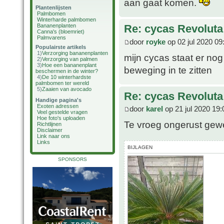
aan gaat komen.
Plantenlijsten
Palmbomen
Winterharde palmbomen
Bananenplanten
Re: cycas Revoluta
Canna's (bloemriet)
Palmvarens
door
royke
op 02 jul 2020 09
Populairste artikels
1)
Verzorging bananenplanten
mijn cycas staat er nog
2)
Verzorging van palmen
3)
Hoe een bananenplant
beweging in te zitten
beschermen in de winter?
4)
De 10 winterhardste
palmbomen ter wereld
5)
Zaaien van avocado
Re: cycas Revoluta
Handige pagina's
Exoten adressen
door
karel
op 21 jul 2020 19:
Veel gestelde vragen
Hoe foto's uploaden
Te vroeg ongerust gewee
Richtlijnen
Disclaimer
Link naar ons
Links
BIJLAGEN
SPONSORS