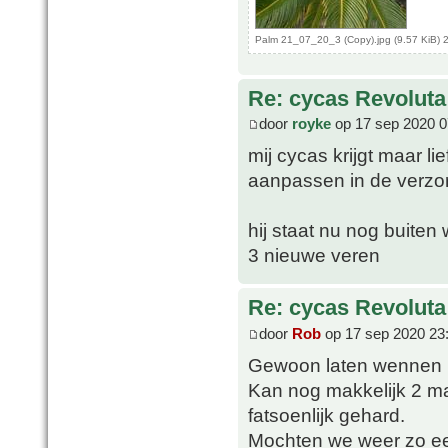
Palm 21_07_20_3 (Copy).jpg (9.57 KiB) 
Re: cycas Revoluta
door
royke
op 17 sep 2020 0
mij cycas krijgt maar l
aanpassen in de verzo
hij staat nu nog buite
3 nieuwe veren
Re: cycas Revoluta
door
Rob
op 17 sep 2020 23
Gewoon laten wennen 
Kan nog makkelijk 2 ma
fatsoenlijk gehard.
Mochten we weer zo een