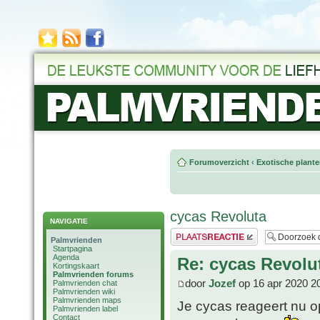
Forumoverzicht
‹
Exotische plant
cycas Revoluta
NAVIGATIE
Plaats een reactie
Palmvrienden
Startpagina
Agenda
Re: cycas Revolu
Kortingskaart
Palmvrienden forums
door
Jozef
op 16 apr 2020 2
Palmvrienden chat
Palmvrienden wiki
Palmvrienden maps
Je cycas reageert nu o
Palmvrienden label
Contact