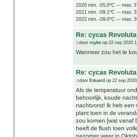
2020 min. -05.0ºC --- max. 
2021 min. -09.1ºC --- max. 
2022 min. -09.0ºC --- max. 
Re: cycas Revoluta
door
royke
op 22 sep 2020 1
Wanneer zou het te kou
Re: cycas Revoluta
door
Eduard
op 22 sep 2020
Als de temperatuur ond
behoorlijk, koude nach
nachtvorst! Ik heb een 
plant toen in de verand
zou komen [wat vanaf D
heeft de flush toen vol
nazomer weer in Oktobe