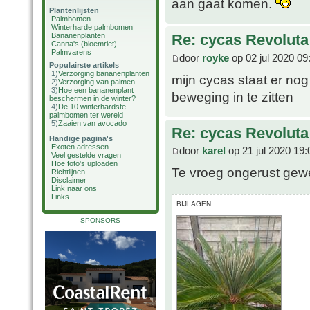
aan gaat komen.
Plantenlijsten
Palmbomen
Winterharde palmbomen
Bananenplanten
Re: cycas Revoluta
Canna's (bloemriet)
Palmvarens
door
royke
op 02 jul 2020 09
Populairste artikels
1)
Verzorging bananenplanten
mijn cycas staat er nog
2)
Verzorging van palmen
3)
Hoe een bananenplant
beweging in te zitten
beschermen in de winter?
4)
De 10 winterhardste
palmbomen ter wereld
5)
Zaaien van avocado
Re: cycas Revoluta
Handige pagina's
Exoten adressen
door
karel
op 21 jul 2020 19:
Veel gestelde vragen
Hoe foto's uploaden
Te vroeg ongerust gewee
Richtlijnen
Disclaimer
Link naar ons
Links
BIJLAGEN
SPONSORS