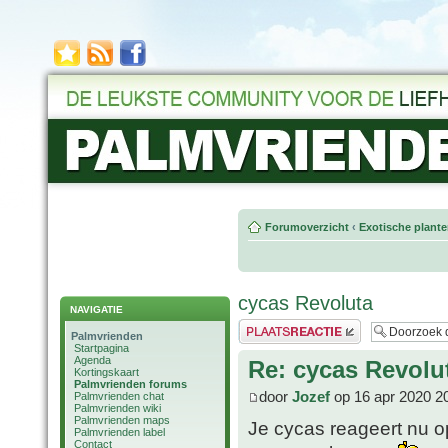
Forumoverzicht
‹
Exotische plant
cycas Revoluta
NAVIGATIE
Plaats een reactie
Palmvrienden
Startpagina
Agenda
Re: cycas Revolu
Kortingskaart
Palmvrienden forums
door
Jozef
op 16 apr 2020 2
Palmvrienden chat
Palmvrienden wiki
Palmvrienden maps
Je cycas reageert nu o
Palmvrienden label
Contact