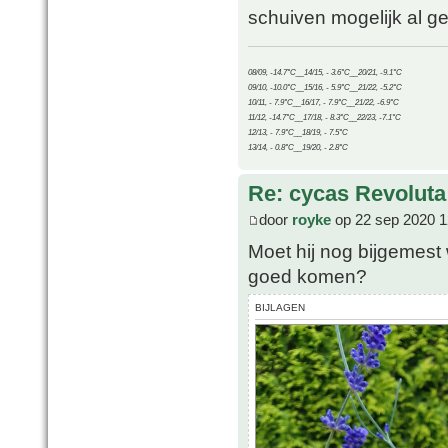
schuiven mogelijk al ge
08/09, -14.7°C__14/15, - 3.6°C__20/21, -9.1°C
09/10, -10.0°C__15/16, - 5.9°C__21/22, -5.2°C
10/11, - 7.9°C__16/17, - 7.9°C__21/22, -6.9°C
11/12, -14.7°C__17/18, - 8.3°C__22/23, -7.1°C
12/13, - 7.9°C__18/19, - 7.5°C
13/14, - 0.8°C__19/20, - 2.8°C
Re: cycas Revoluta
door
royke
op 22 sep 2020 1
Moet hij nog bijgemest 
goed komen?
BIJLAGEN