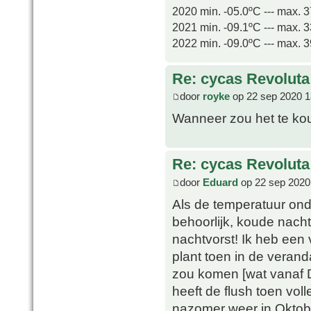
2020 min. -05.0ºC --- max. 
2021 min. -09.1ºC --- max. 
2022 min. -09.0ºC --- max. 
Re: cycas Revoluta
door
royke
op 22 sep 2020 1
Wanneer zou het te kou
Re: cycas Revoluta
door
Eduard
op 22 sep 2020
Als de temperatuur ond
behoorlijk, koude nach
nachtvorst! Ik heb een 
plant toen in de verand
zou komen [wat vanaf D
heeft de flush toen vol
nazomer weer in Oktobe