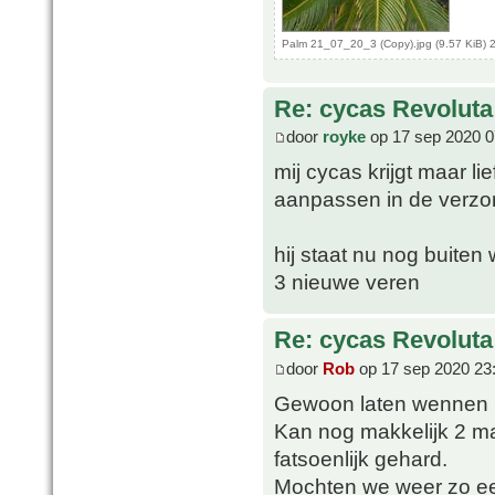
Palm 21_07_20_3 (Copy).jpg (9.57 KiB) 
Re: cycas Revoluta
door
royke
op 17 sep 2020 0
mij cycas krijgt maar l
aanpassen in de verzo
hij staat nu nog buite
3 nieuwe veren
Re: cycas Revoluta
door
Rob
op 17 sep 2020 23
Gewoon laten wennen 
Kan nog makkelijk 2 ma
fatsoenlijk gehard.
Mochten we weer zo een