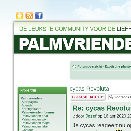
Forumoverzicht
‹
Exotische plant
cycas Revoluta
NAVIGATIE
Plaats een reactie
Palmvrienden
Startpagina
Agenda
Re: cycas Revolu
Kortingskaart
Palmvrienden forums
door
Jozef
op 16 apr 2020 2
Palmvrienden chat
Palmvrienden wiki
Palmvrienden maps
Je cycas reageert nu o
Palmvrienden label
Contact