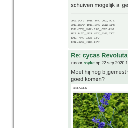
schuiven mogelijk al ge
08/09, -14.7°C__14/15, - 3.6°C__20/21, -9.1°C
09/10, -10.0°C__15/16, - 5.9°C__21/22, -5.2°C
10/11, - 7.9°C__16/17, - 7.9°C__21/22, -6.9°C
11/12, -14.7°C__17/18, - 8.3°C__22/23, -7.1°C
12/13, - 7.9°C__18/19, - 7.5°C
13/14, - 0.8°C__19/20, - 2.8°C
Re: cycas Revoluta
door
royke
op 22 sep 2020 1
Moet hij nog bijgemest 
goed komen?
BIJLAGEN