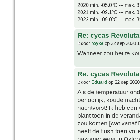
2020 min. -05.0ºC --- max. 
2021 min. -09.1ºC --- max. 
2022 min. -09.0ºC --- max. 
Re: cycas Revoluta
door
royke
op 22 sep 2020 1
Wanneer zou het te kou
Re: cycas Revoluta
door
Eduard
op 22 sep 2020
Als de temperatuur ond
behoorlijk, koude nach
nachtvorst! Ik heb een 
plant toen in de verand
zou komen [wat vanaf D
heeft de flush toen vol
nazomer weer in Oktobe