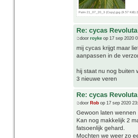
Palm 21_07_20_3 (Copy).jpg (9.57 KiB) 
Re: cycas Revoluta
door
royke
op 17 sep 2020 0
mij cycas krijgt maar l
aanpassen in de verzo
hij staat nu nog buite
3 nieuwe veren
Re: cycas Revoluta
door
Rob
op 17 sep 2020 23
Gewoon laten wennen 
Kan nog makkelijk 2 ma
fatsoenlijk gehard.
Mochten we weer zo een