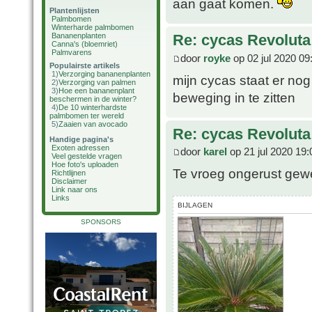
aan gaat komen.
Plantenlijsten
Palmbomen
Winterharde palmbomen
Bananenplanten
Re: cycas Revoluta
Canna's (bloemriet)
Palmvarens
door
royke
op 02 jul 2020 09
Populairste artikels
1)
Verzorging bananenplanten
mijn cycas staat er nog
2)
Verzorging van palmen
3)
Hoe een bananenplant
beweging in te zitten
beschermen in de winter?
4)
De 10 winterhardste
palmbomen ter wereld
5)
Zaaien van avocado
Re: cycas Revoluta
Handige pagina's
Exoten adressen
door
karel
op 21 jul 2020 19:
Veel gestelde vragen
Hoe foto's uploaden
Te vroeg ongerust gewee
Richtlijnen
Disclaimer
Link naar ons
Links
BIJLAGEN
SPONSORS