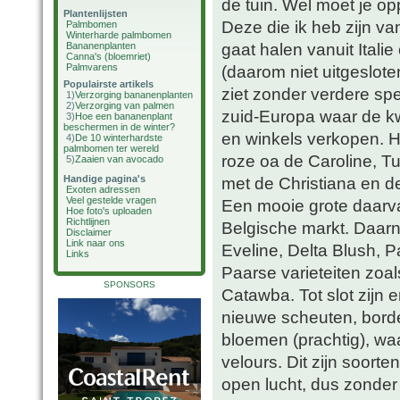
de tuin. Wel moet je op
Plantenlijsten
Deze die ik heb zijn va
Palmbomen
Winterharde palmbomen
gaat halen vanuit Italie
Bananenplanten
Canna's (bloemriet)
Palmvarens
(daarom niet uitgesloten
Populairste artikels
ziet zonder verdere spec
1)
Verzorging bananenplanten
2)
Verzorging van palmen
zuid-Europa waar de k
3)
Hoe een bananenplant
beschermen in de winter?
en winkels verkopen. H
4)
De 10 winterhardste
palmbomen ter wereld
roze oa de Caroline, T
5)
Zaaien van avocado
Handige pagina's
met de Christiana en de
Exoten adressen
Veel gestelde vragen
Een mooie grote daarva
Hoe foto's uploaden
Richtlijnen
Belgische markt. Daarna
Disclaimer
Link naar ons
Eveline, Delta Blush, P
Links
Paarse varieteiten zoal
SPONSORS
Catawba. Tot slot zijn 
nieuwe scheuten, borde
bloemen (prachtig), wa
velours. Dit zijn soorten
open lucht, dus zonder 