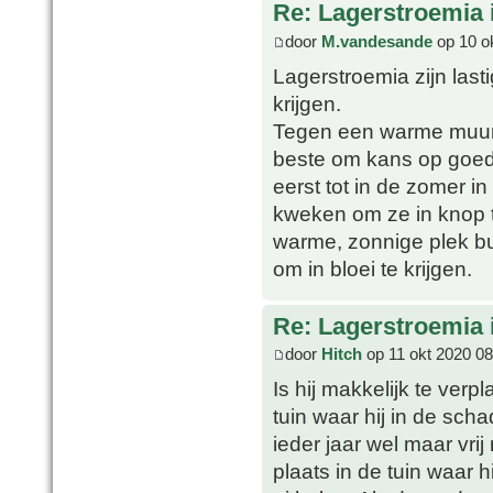
Re: Lagerstroemia 
door
M.vandesande
op 10 o
Lagerstroemia zijn last
krijgen.
Tegen een warme muur pl
beste om kans op goede
eerst tot in de zomer i
kweken om ze in knop t
warme, zonnige plek bui
om in bloei te krijgen.
Re: Lagerstroemia 
door
Hitch
op 11 okt 2020 08
Is hij makkelijk te verp
tuin waar hij in de sch
ieder jaar wel maar vrij
plaats in de tuin waar h