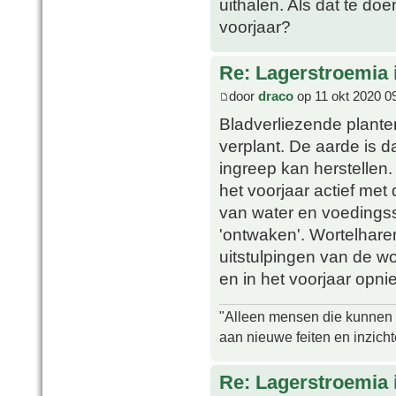
uithalen. Als dat te doe
voorjaar?
Re: Lagerstroemia 
door
draco
op 11 okt 2020 0
Bladverliezende plante
verplant. De aarde is d
ingreep kan herstellen
het voorjaar actief me
van water en voedingss
'ontwaken'. Wortelharen
uitstulpingen van de wo
en in het voorjaar opni
"Alleen mensen die kunnen tw
aan nieuwe feiten en inzich
Re: Lagerstroemia 