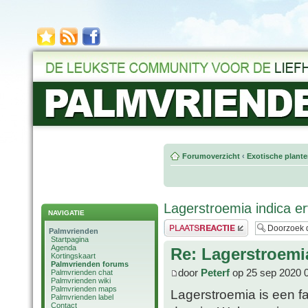
Forumoverzicht
‹
Exotische plant
Lagerstroemia indica e
NAVIGATIE
Plaats een reactie
Palmvrienden
Startpagina
Agenda
Re: Lagerstroemi
Kortingskaart
Palmvrienden forums
door
Peterf
op 25 sep 2020 
Palmvrienden chat
Palmvrienden wiki
Palmvrienden maps
Lagerstroemia is een fan
Palmvrienden label
Contact