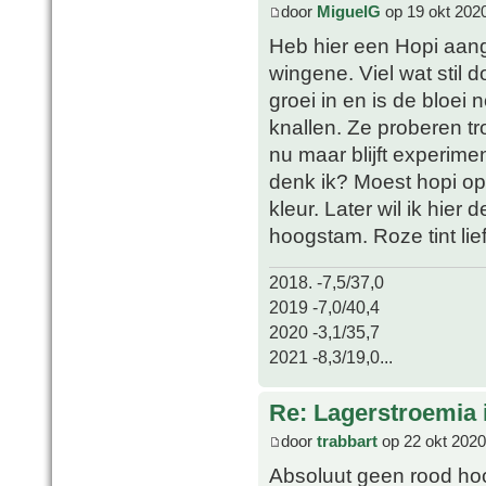
door
MiguelG
op 19 okt 202
Heb hier een Hopi aange
wingene. Viel wat stil
groei in en is de bloei 
knallen. Ze proberen 
nu maar blijft experimen
denk ik? Moest hopi op
kleur. Later wil ik hie
hoogstam. Roze tint lie
2018. -7,5/37,0
2019 -7,0/40,4
2020 -3,1/35,7
2021 -8,3/19,0...
Re: Lagerstroemia 
door
trabbart
op 22 okt 2020
Absoluut geen rood hoor