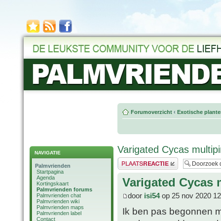
Forumoverzicht
‹
Exotische plant
Varigated Cycas multip
NAVIGATIE
Plaats een reactie
Palmvrienden
Startpagina
Agenda
Varigated Cycas 
Kortingskaart
Palmvrienden forums
door
isi54
op 25 nov 2020 12
Palmvrienden chat
Palmvrienden wiki
Palmvrienden maps
Ik ben pas begonnen me
Palmvrienden label
Contact