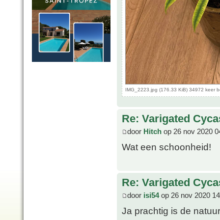
IMG_2223.jpg (176.33 KiB) 34972 keer 
Re: Varigated Cyca
door
Hitch
op 26 nov 2020 0
Wat een schoonheid!
Re: Varigated Cyca
door
isi54
op 26 nov 2020 14
Ja prachtig is de natuur