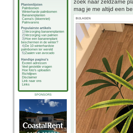
zoek naar zeldzame pla
Plantenlijsten
mag je me altijd een ber
Palmbomen
Winterharde palmbomen
Bananenplanten
BIJLAGEN
Canna's (bloemriet)
Palmvarens
Populairste artikels
1)
Verzorging bananenplanten
2)
Verzorging van palmen
3)
Hoe een bananenplant
beschermen in de winter?
4)
De 10 winterhardste
palmbomen ter wereld
5)
Zaaien van avocado
Handige pagina's
Exoten adressen
Veel gestelde vragen
Hoe foto's uploaden
Richtlijnen
Disclaimer
Link naar ons
Links
SPONSORS