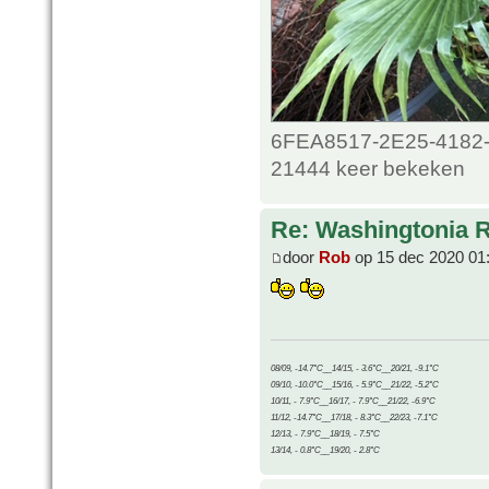
6FEA8517-2E25-4182-
21444 keer bekeken
Re: Washingtonia 
door
Rob
op 15 dec 2020 01
08/09, -14.7°C__14/15, - 3.6°C__20/21, -9.1°C
09/10, -10.0°C__15/16, - 5.9°C__21/22, -5.2°C
10/11, - 7.9°C__16/17, - 7.9°C__21/22, -6.9°C
11/12, -14.7°C__17/18, - 8.3°C__22/23, -7.1°C
12/13, - 7.9°C__18/19, - 7.5°C
13/14, - 0.8°C__19/20, - 2.8°C