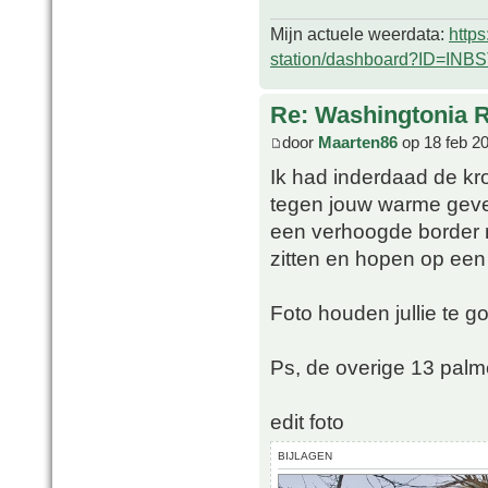
Mijn actuele weerdata:
http
station/dashboard?ID=INB
Re: Washingtonia 
door
Maarten86
op 18 feb 2
Ik had inderdaad de kr
tegen jouw warme gevel
een verhoogde border mi
zitten en hopen op een
Foto houden jullie te go
Ps, de overige 13 palm
edit foto
BIJLAGEN