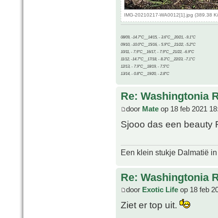
IMG-20210217-WA0012[1].jpg (389.38 Ki
08/09, -14.7°C__14/15, - 3.6°C__20/21, -9.1°C
09/10, -10.0°C__15/16, - 5.9°C__21/22, -5.2°C
10/11, - 7.9°C__16/17, - 7.9°C__21/22, -6.9°C
11/12, -14.7°C__17/18, - 8.3°C__22/23, -7.1°C
12/13, - 7.9°C__18/19, - 7.5°C
13/14, - 0.8°C__19/20, - 2.8°C
Re: Washingtonia 
door
Mate
op 18 feb 2021 18
Sjooo das een beauty
Een klein stukje Dalmatië in
Re: Washingtonia 
door
Exotic Life
op 18 feb 2
Ziet er top uit.