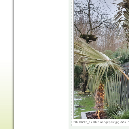
20210216_171025.aangepast.jpg (557.7