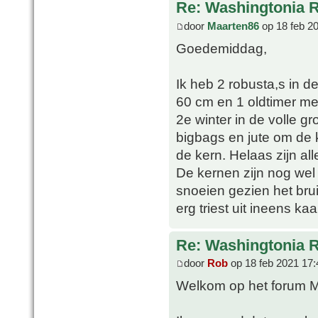
Re: Washingtonia 
door
Maarten86
op 18 feb 2
Goedemiddag,
Ik heb 2 robusta,s in d
60 cm en 1 oldtimer met
2e winter in de volle g
bigbags en jute om de 
de kern. Helaas zijn all
De kernen zijn nog wel
snoeien gezien het brui
erg triest uit ineens kaa
Re: Washingtonia 
door
Rob
op 18 feb 2021 17:
Welkom op het forum M