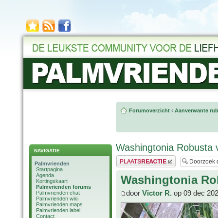
Forumoverzicht
‹
Aanverwante rub
Washingtonia Robusta 
NAVIGATIE
Plaats een reactie
Palmvrienden
Startpagina
Agenda
Washingtonia Ro
Kortingskaart
Palmvrienden forums
door
Victor R.
op 09 dec 202
Palmvrienden chat
Palmvrienden wiki
Palmvrienden maps
Palmvrienden label
Contact