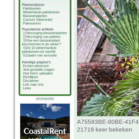
Plantenlijsten
Palmbomen
Winterharde palmbomen
Bananenplanten
Canna's (bloemriet)
Palmvarens
Populairste artikels
1)
Verzorging bananenplanten
2)
Verzorging van palmen
3)
Hoe een bananenplant
beschermen in de winter?
4)
De 10 winterhardste
palmbomen ter wereld
5)
Zaaien van avocado
Handige pagina's
Exoten adressen
Veel gestelde vragen
Hoe foto's uploaden
Richtlijnen
Disclaimer
Link naar ons
Links
SPONSORS
A75583BE-80BE-41F4-
21719 keer bekeken