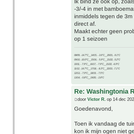
Ik bind ze ook op, zoal
-3/-4 in met bamboemat 
inmiddels tegen de 3m h
direct af.
Maakt echter geen prob
op 1 seizoen
08/09, -14.7°C__14/15, - 3.6°C__20/21, -9.1°C
09/10, -10.0°C__15/16, - 5.9°C__21/22, -5.2°C
10/11, - 7.9°C__16/17, - 7.9°C__21/22, -6.9°C
11/12, -14.7°C__17/18, - 8.3°C__22/23, -7.1°C
12/13, - 7.9°C__18/19, - 7.5°C
13/14, - 0.8°C__19/20, - 2.8°C
Re: Washingtonia 
door
Victor R.
op 14 dec 202
Goedenavond,
Toen ik vandaag de tui
kon ik mijn ogen niet 