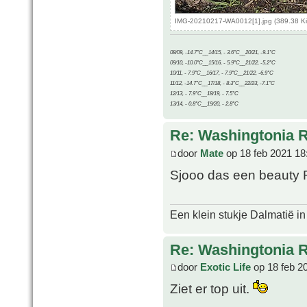
IMG-20210217-WA0012[1].jpg (389.38 Ki
08/09, -14.7°C__14/15, - 3.6°C__20/21, -9.1°C
09/10, -10.0°C__15/16, - 5.9°C__21/22, -5.2°C
10/11, - 7.9°C__16/17, - 7.9°C__21/22, -6.9°C
11/12, -14.7°C__17/18, - 8.3°C__22/23, -7.1°C
12/13, - 7.9°C__18/19, - 7.5°C
13/14, - 0.8°C__19/20, - 2.8°C
Re: Washingtonia 
door
Mate
op 18 feb 2021 18
Sjooo das een beauty
Een klein stukje Dalmatië in
Re: Washingtonia 
door
Exotic Life
op 18 feb 2
Ziet er top uit.