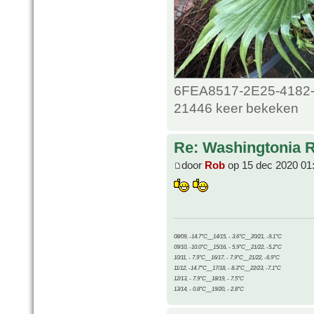
6FEA8517-2E25-4182-
21446 keer bekeken
Re: Washingtonia 
door
Rob
op 15 dec 2020 01
08/09, -14.7°C__14/15, - 3.6°C__20/21, -9.1°C
09/10, -10.0°C__15/16, - 5.9°C__21/22, -5.2°C
10/11, - 7.9°C__16/17, - 7.9°C__21/22, -6.9°C
11/12, -14.7°C__17/18, - 8.3°C__22/23, -7.1°C
12/13, - 7.9°C__18/19, - 7.5°C
13/14, - 0.8°C__19/20, - 2.8°C