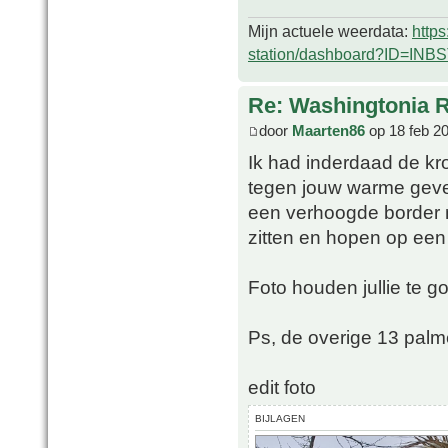
Mijn actuele weerdata:
http
station/dashboard?ID=INB
Re: Washingtonia 
door
Maarten86
op 18 feb 2
Ik had inderdaad de kr
tegen jouw warme gevel
een verhoogde border mi
zitten en hopen op een
Foto houden jullie te go
Ps, de overige 13 palm
edit foto
BIJLAGEN