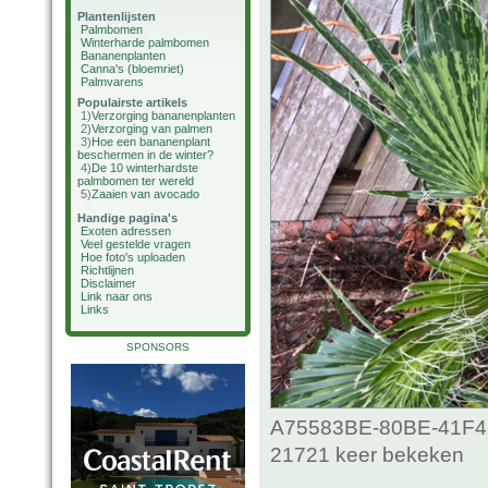
Plantenlijsten
Palmbomen
Winterharde palmbomen
Bananenplanten
Canna's (bloemriet)
Palmvarens
Populairste artikels
1)
Verzorging bananenplanten
2)
Verzorging van palmen
3)
Hoe een bananenplant
beschermen in de winter?
4)
De 10 winterhardste
palmbomen ter wereld
5)
Zaaien van avocado
Handige pagina's
Exoten adressen
Veel gestelde vragen
Hoe foto's uploaden
Richtlijnen
Disclaimer
Link naar ons
Links
SPONSORS
A75583BE-80BE-41F4-
21721 keer bekeken