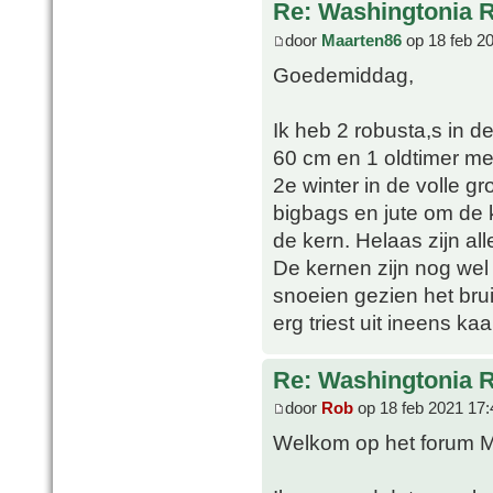
Re: Washingtonia 
door
Maarten86
op 18 feb 2
Goedemiddag,
Ik heb 2 robusta,s in d
60 cm en 1 oldtimer met
2e winter in de volle g
bigbags en jute om de 
de kern. Helaas zijn all
De kernen zijn nog wel
snoeien gezien het brui
erg triest uit ineens kaa
Re: Washingtonia 
door
Rob
op 18 feb 2021 17:
Welkom op het forum M