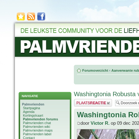
Forumoverzicht
‹
Aanverwante rub
Washingtonia Robusta 
NAVIGATIE
Plaats een reactie
Palmvrienden
Startpagina
Agenda
Washingtonia Ro
Kortingskaart
Palmvrienden forums
door
Victor R.
op 09 dec 202
Palmvrienden chat
Palmvrienden wiki
Palmvrienden maps
Palmvrienden label
Contact