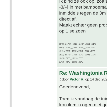
Ik bind ze ook op, zoal
-3/-4 in met bamboemat 
inmiddels tegen de 3m h
direct af.
Maakt echter geen prob
op 1 seizoen
08/09, -14.7°C__14/15, - 3.6°C__20/21, -9.1°C
09/10, -10.0°C__15/16, - 5.9°C__21/22, -5.2°C
10/11, - 7.9°C__16/17, - 7.9°C__21/22, -6.9°C
11/12, -14.7°C__17/18, - 8.3°C__22/23, -7.1°C
12/13, - 7.9°C__18/19, - 7.5°C
13/14, - 0.8°C__19/20, - 2.8°C
Re: Washingtonia 
door
Victor R.
op 14 dec 202
Goedenavond,
Toen ik vandaag de tui
kon ik mijn ogen niet 