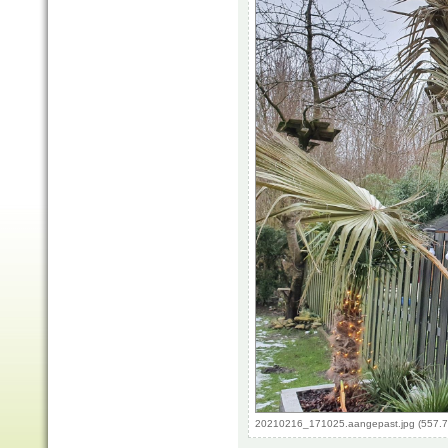
20210216_171025.aangepast.jpg (557.7