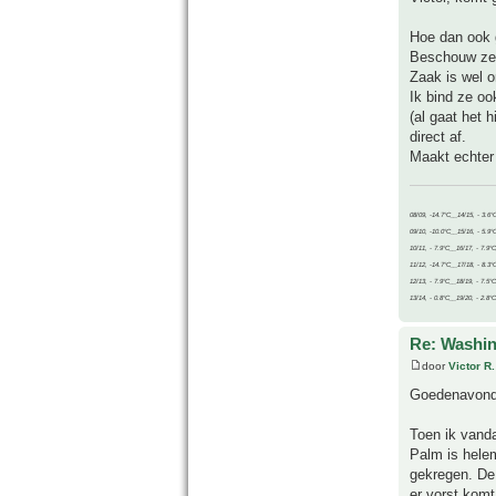
Hoe dan ook g
Beschouw ze 
Zaak is wel o
Ik bind ze oo
(al gaat het 
direct af.
Maakt echter 
08/09, -14.7°C__14/15, - 3.6°
09/10, -10.0°C__15/16, - 5.9°
10/11, - 7.9°C__16/17, - 7.9°
11/12, -14.7°C__17/18, - 8.3°
12/13, - 7.9°C__18/19, - 7.5°C
13/14, - 0.8°C__19/20, - 2.8°C
Re: Washin
door
Victor R.
Goedenavond
Toen ik vanda
Palm is helem
gekregen. De
er vorst komt