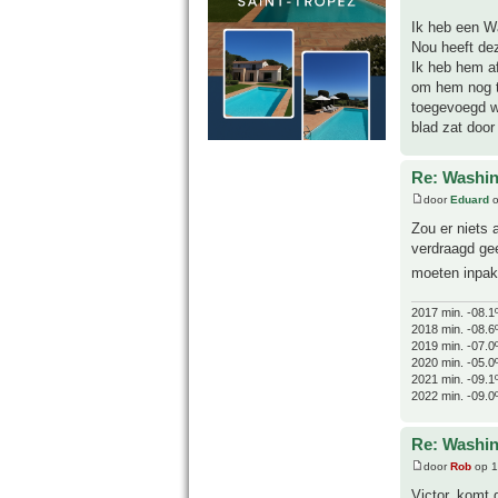
Ik heb een Wa
Nou heeft de
Ik heb hem af
om hem nog te
toegevoegd wa
blad zat door
Re: Washin
door
Eduard
o
Zou er niets
verdraagd gee
moeten inpak
2017 min. -08.1
2018 min. -08.6
2019 min. -07.0
2020 min. -05.0
2021 min. -09.1
2022 min. -09.0
Re: Washin
door
Rob
op 1
Victor, komt 