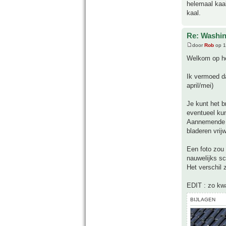
helemaal kaal
kaal.
Re: Washin
door
Rob
op 1
Welkom op he
Ik vermoed d
april/mei)
Je kunt het b
eventueel kun
Aannemende da
bladeren vrijwe
Een foto zou 
nauwelijks s
Het verschil 
EDIT : zo kwa
BIJLAGEN