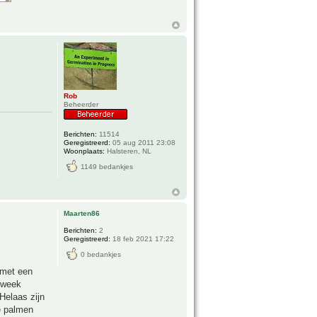
Rob
Beheerder
Berichten:
11514
Geregistreerd:
05 aug 2011 23:08
Woonplaats:
Halsteren, NL
1149 bedankjes
Maarten86
Berichten:
2
Geregistreerd:
18 feb 2021 17:22
0 bedankjes
 met een
e week
Helaas zijn
de palmen