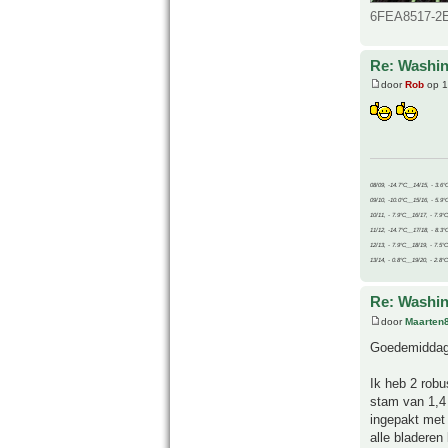
6FEA8517-2E
Re: Washin
door
Rob
op 1
08/09, -14.7°C__14/15, - 3.6°
09/10, -10.0°C__15/16, - 5.9°
10/11, - 7.9°C__16/17, - 7.9°
11/12, -14.7°C__17/18, - 8.3°
12/13, - 7.9°C__18/19, - 7.5°C
13/14, - 0.8°C__19/20, - 2.8°C
Re: Washin
door
Maarten
Goedemiddag
Ik heb 2 robu
stam van 1,4 
ingepakt met 
alle bladeren