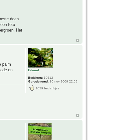
 beste doen
 een foto
kergroen. Het
e palm
iode en
Eduard
Berichten:
10512
Geregistreerd:
30 nov 2009 22:59
1039 bedankjes