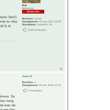
Rob
Beheerder
astic btw!!)
Berichten:
11514
emat en vlies
Geregistreerd:
05 aug 2011 23:08
Woonplaats:
Halsteren, NL
jf ik al
1149 bedankjes
Victor R.
Berichten:
4
Geregistreerd:
09 dec 2020 18:16
0 bedankjes
geloven. De
leur terug
de keer als
ij een foto