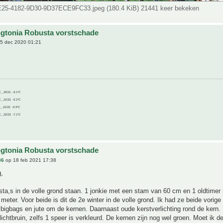
25-4182-9D30-9D37ECE9FC33.jpeg (180.4 KiB) 21441 keer bekeken
gtonia Robusta vorstschade
5 dec 2020 01:21
C__20/21, -9.1°C
C__21/22, -5.2°C
C__21/22, -6.9°C
C__22/23, -7.1°C
gtonia Robusta vorstschade
86
op 18 feb 2021 17:38
,
sta,s in de volle grond staan. 1 jonkie met een stam van 60 cm en 1 oldtimer
meter. Voor beide is dit de 2e winter in de volle grond. Ik had ze beide vorig
bigbags en jute om de kernen. Daarnaast oude kerstverlichting rond de kern. 
 lichtbruin, zelfs 1 speer is verkleurd. De kernen zijn nog wel groen. Moet ik 