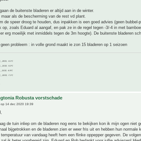
aan de buitenste bladeren er altijd aan in de winter.
maar als de bescherming van de rest vd plant.
m de speer droog te houden, dus inpakken is een goed advies (geen bubbel-pl
k op, zoals Eduard al aangaf, en pak ze in de regel tegen -3/-4 in met bambo
hier erg moeilijk met inmiddels tegen de 3m hoogte). De buitenste bladeren schri
geen probleem : in volle grond maakt ie zon 15 bladeren op 1 seizoen
C__20/21, -9.1°C
C__21/22, -5.2°C
C__21/22, -6.9°C
C__22/23, -7.1°C
gtonia Robusta vorstschade
op 14 dec 2020 19:39
,
ag de tuin inliep om de bladeren nog eens te bekijken kon ik mijn ogen niet 
aal bijgetrokken en de bladeren zien er weer fris uit en hebben hun normale k
 temperatuur van vandaag heeft hem een flinke oppepper gegeven. De volgen
 zal ik beter voorbereid zijn. Eduard en Rob bedankt voor jullie adviezen! Hierb