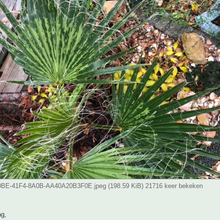
BE-41F4-8A0B-AA40A20B3F0E.jpeg (198.59 KiB) 21716 keer bekeken
g,