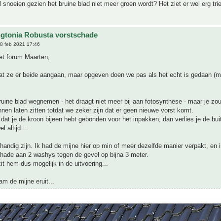
 snoeien gezien het bruine blad niet meer groen wordt? Het ziet er wel erg trie
gtonia Robusta vorstschade
8 feb 2021 17:46
t forum Maarten,
at ze er beide aangaan, maar opgeven doen we pas als het echt is gedaan (m
ruine blad wegnemen - het draagt niet meer bij aan fotosynthese - maar je zo
nen laten zitten totdat we zeker zijn dat er geen nieuwe vorst komt.
t je de kroon bijeen hebt gebonden voor het inpakken, dan verlies je de bui
l altijd....
handig zijn. Ik had de mijne hier op min of meer dezelfde manier verpakt, en 
chade aan 2 washys tegen de gevel op bijna 3 meter.
zit hem dus mogelijk in de uitvoering...
m de mijne eruit...