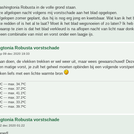
shingtonia Robusta in de volle grond staan.
ze afgelopen nacht volgens mij vorstschade aan het blad opgelopen.
gelopen zomer geplant, dus hij is nog erg jong en kwetsbaar. Wat kan ik het
 redden of is het al te laat? Moet ik het blad wegsnoeien of zo laten? Ik heb
arop te zien is dat het blad verkleurd is na aflopen nacht van licht naar don
 een combinatie van mist en vorst onder een laagje ijs.
gtonia Robusta vorstschade
p 09 dec 2020 19:33
 aan doen, de vlekken trekken er wel weer uit, maar wees gewaarschuwd! Dez
n matige vorst, je zult het geheel moeten opbinden bij een volgende vorstper
ken liefs met een lichte warmte bron
ºC --- max. 34.7ºC
ºC --- max. 37.2ºC
ºC --- max. 41.1ºC
ºC --- max. 37.1ºC
ºC --- max. 33.2ºC
ºC --- max. 39.7ºC
gtonia Robusta vorstschade
2 dec 2020 01:22
goed!