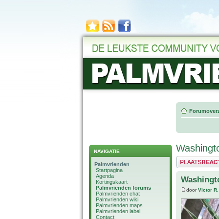
Forumoverz
Washingt
NAVIGATIE
Plaats een reactie
Palmvrienden
Startpagina
Agenda
Washingt
Kortingskaart
Palmvrienden forums
door
Victor R.
Palmvrienden chat
Palmvrienden wiki
Palmvrienden maps
Palmvrienden label
Contact