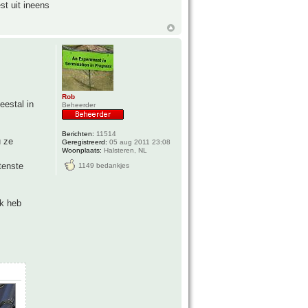
st uit ineens
Rob
eestal in
Beheerder
Berichten:
11514
u ze
Geregistreerd:
05 aug 2011 23:08
Woonplaats:
Halsteren, NL
tenste
1149 bedankjes
ik heb