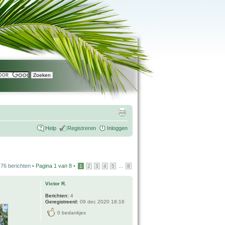
Help
Registreren
Inloggen
76 berichten •
Pagina
1
van
8
•
...
1
2
3
4
5
8
Victor R.
Berichten:
4
Geregistreerd:
09 dec 2020 18:16
0 bedankjes