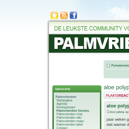
Forumoverz
aloe polyp
NAVIGATIE
Plaats een reactie
Palmvrienden
Startpagina
Agenda
aloe poly
Kortingskaart
Palmvrienden forums
door
johny
op 
Palmvrienden chat
Palmvrienden wiki
paar weken ge
Palmvrienden maps
niet warmer d
Palmvrienden label
Contact