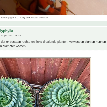
a zaden.jpg (88.07 KiB) 18906 keer bekeken
lyphylla
29 jan 2021 18:54
s dat er bestaan rechts en links draaiende planten, volwassen planten kunnen
m diameter worden