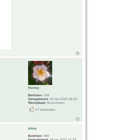
lhartog
Berichten:
336
Geregistreerd:
18 mei 2020 08:45
Woonplaats:
Bunschoten
17 bedankjes
johny
Berichten:
890
Geregistreerd:
26 jan 2021 11:25