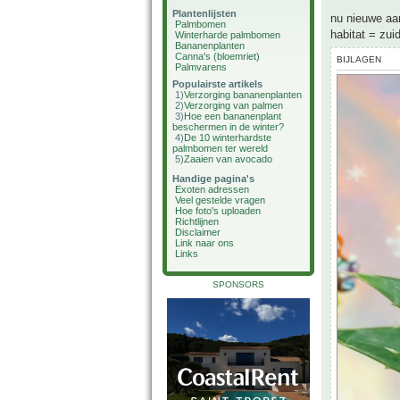
Plantenlijsten
nu nieuwe aa
Palmbomen
habitat = zui
Winterharde palmbomen
Bananenplanten
Canna's (bloemriet)
BIJLAGEN
Palmvarens
Populairste artikels
1)
Verzorging bananenplanten
2)
Verzorging van palmen
3)
Hoe een bananenplant
beschermen in de winter?
4)
De 10 winterhardste
palmbomen ter wereld
5)
Zaaien van avocado
Handige pagina's
Exoten adressen
Veel gestelde vragen
Hoe foto's uploaden
Richtlijnen
Disclaimer
Link naar ons
Links
SPONSORS