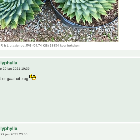
a R & L draaiende.JPG (64.74 KiB) 18854 keer bekeken
lyphylla
p 29 jan 2021 19:39
 er gaaf uit zeg
lyphylla
29 jan 2021 23:06