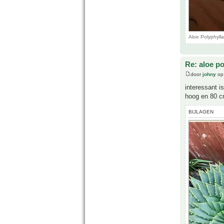
Aloe Polyphyll
Re: aloe po
door
johny
op 
interessant i
hoog en 80 c
BIJLAGEN