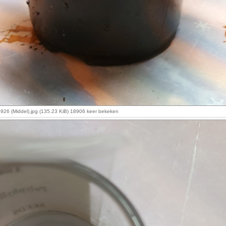
26 (Middel).jpg (135.23 KiB) 18906 keer bekeken