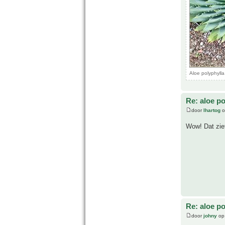
Aloe polyphyll
Re: aloe po
door
lhartog
o
Wow! Dat ziet
Re: aloe po
door
johny
op 