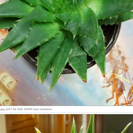
a.jpg (197.64 KiB) 18906 keer bekeken