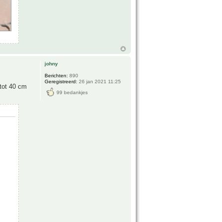
johny
Berichten:
890
Geregistreerd:
26 jan 2021 11:25
 tot 40 cm
99 bedankjes