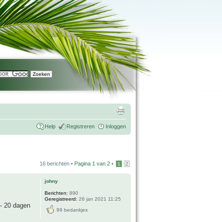
Help
Registreren
Inloggen
16 berichten •
Pagina
1
van
2
•
1
2
johny
Berichten:
890
Geregistreerd:
26 jan 2021 11:25
 - 20 dagen
99 bedankjes