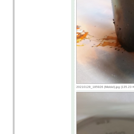
20210128_185926 (Middel).jpg (135.23 