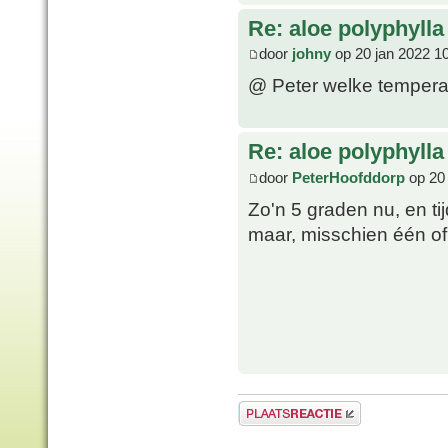
Re: aloe polyphylla
door
johny
op 20 jan 2022 1
@ Peter welke temperat
Re: aloe polyphylla
door
PeterHoofddorp
op 20 
Zo'n 5 graden nu, en ti
maar, misschien één of 
Plaats een reactie