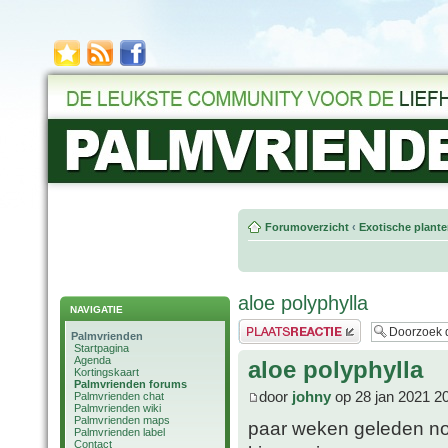
Forumoverzicht
‹
Exotische plant
aloe polyphylla
NAVIGATIE
Plaats een reactie
Palmvrienden
Startpagina
Agenda
aloe polyphylla
Kortingskaart
Palmvrienden forums
door
johny
op 28 jan 2021 2
Palmvrienden chat
Palmvrienden wiki
Palmvrienden maps
paar weken geleden nog 
Palmvrienden label
Contact