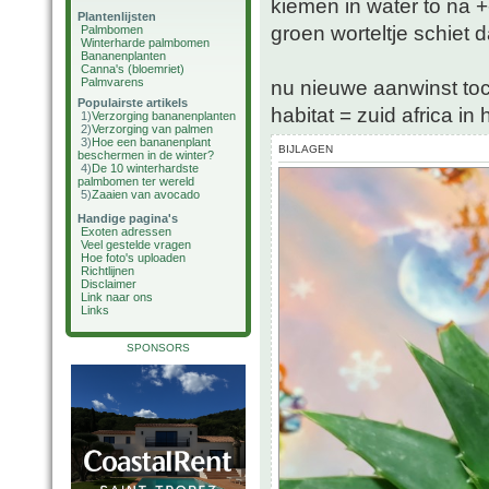
kiemen in water to na 
Plantenlijsten
groen worteltje schiet 
Palmbomen
Winterharde palmbomen
Bananenplanten
Canna's (bloemriet)
Palmvarens
nu nieuwe aanwinst to
Populairste artikels
habitat = zuid africa i
1)
Verzorging bananenplanten
2)
Verzorging van palmen
3)
Hoe een bananenplant
BIJLAGEN
beschermen in de winter?
4)
De 10 winterhardste
palmbomen ter wereld
5)
Zaaien van avocado
Handige pagina's
Exoten adressen
Veel gestelde vragen
Hoe foto's uploaden
Richtlijnen
Disclaimer
Link naar ons
Links
SPONSORS