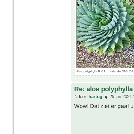
Aloe polyphylla R & L draaiende.JPG (64
Re: aloe polyphylla
door
lhartog
op 29 jan 2021 
Wow! Dat ziet er gaaf u