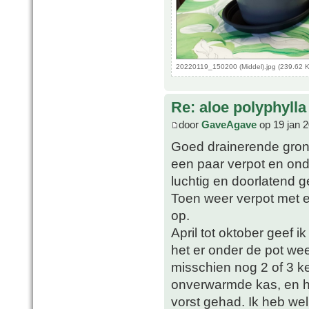
20220119_150200 (Middel).jpg (239.62 
Re: aloe polyphylla
door
GaveAgave
op 19 jan 
Goed drainerende grond 
een paar verpot en ond
luchtig en doorlatend 
Toen weer verpot met 
op.
April tot oktober geef i
het er onder de pot wee
misschien nog 2 of 3 ke
onverwarmde kas, en h
vorst gehad. Ik heb we