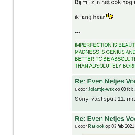
Bij mij zijn het ook nog
ik lang haar
---
IMPERFECTION IS BEAUT
MADNESS IS GENIUS AND 
BETTER TO BE ABSOLUT
THAN ADSOLUTELY BOR
Re: Even Netjes Voo
door
Jolantje-wrx
op 03 feb 
Sorry, vast spuit 11, m
Re: Even Netjes Voo
door
Ratlook
op 03 feb 2021