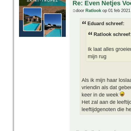
Re: Even Netjes Voo
door
Ratlook
op 01 feb 2021
Eduard schreef:
Ratlook schreef
Ik laat alles groei
mijn rug
Als ik mijn haar losla
vriendin als dat geb
keer in de week
Het zal aan de leeftij
leeftijdgenoten die h