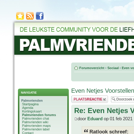
Forumoverzicht
‹
Sociaal
‹
Even vo
Even Netjes Voorstellen
NAVIGATIE
Plaats een reactie
Palmvrienden
Startpagina
Agenda
Re: Even Netjes V
Kortingskaart
Palmvrienden forums
door
Eduard
op 01 feb 2021 
Palmvrienden chat
Palmvrienden wiki
Palmvrienden maps
Palmvrienden label
Ratlook schreef:
Contact