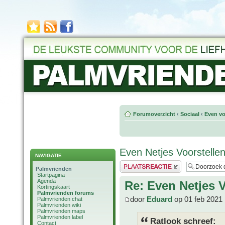
Forumoverzicht
‹
Sociaal
‹
Even vo
Even Netjes Voorstellen
NAVIGATIE
Plaats een reactie
Palmvrienden
Startpagina
Agenda
Re: Even Netjes V
Kortingskaart
Palmvrienden forums
door
Eduard
op 01 feb 2021 
Palmvrienden chat
Palmvrienden wiki
Palmvrienden maps
Palmvrienden label
Ratlook schreef:
Contact