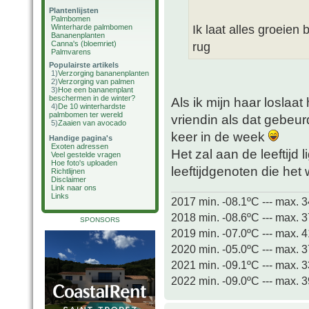
Plantenlijsten
Palmbomen
Ik laat alles groeien 
Winterharde palmbomen
Bananenplanten
Canna's (bloemriet)
rug
Palmvarens
Populairste artikels
1)
Verzorging bananenplanten
2)
Verzorging van palmen
3)
Hoe een bananenplant
beschermen in de winter?
Als ik mijn haar loslaat
4)
De 10 winterhardste
palmbomen ter wereld
vriendin als dat gebeu
5)
Zaaien van avocado
keer in de week
Handige pagina's
Exoten adressen
Het zal aan de leeftijd 
Veel gestelde vragen
Hoe foto's uploaden
leeftijdgenoten die het
Richtlijnen
Disclaimer
Link naar ons
Links
2017 min. -08.1ºC --- max. 
2018 min. -08.6ºC --- max. 
SPONSORS
2019 min. -07.0ºC --- max. 
2020 min. -05.0ºC --- max. 
2021 min. -09.1ºC --- max. 
2022 min. -09.0ºC --- max. 