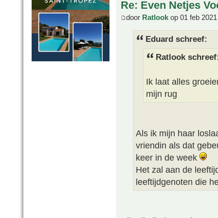
Re: Even Netjes Voo
door
Ratlook
op 01 feb 2021
Eduard schreef:
Ratlook schreef
Ik laat alles groei
mijn rug
Als ik mijn haar losla
vriendin als dat geb
keer in de week
Het zal aan de leeftij
leeftijdgenoten die h