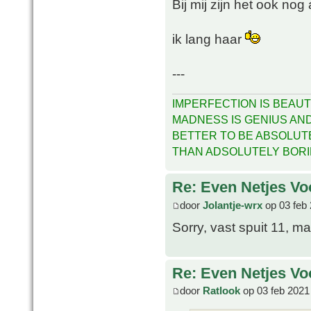
Bij mij zijn het ook nog
ik lang haar
---
IMPERFECTION IS BEAUT
MADNESS IS GENIUS AND 
BETTER TO BE ABSOLUT
THAN ADSOLUTELY BOR
Re: Even Netjes Voo
door
Jolantje-wrx
op 03 feb 
Sorry, vast spuit 11, m
Re: Even Netjes Voo
door
Ratlook
op 03 feb 2021