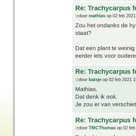
Re: Trachycarpus fo
door
mathias
op 02 feb 2021
Zou het ondanks de hydr
staat?
Dat een plant te weinig 
eerder iets voor oudere
Re: Trachycarpus fo
door
batsje
op 02 feb 2021 1
Mathias,
Dat denk ik ook.
Je zou er van verschie
Re: Trachycarpus fo
door
TMCThomas
op 02 feb