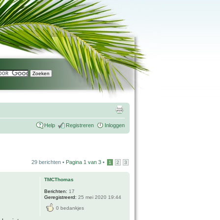
Help
Registreren
Inloggen
29 berichten •
Pagina
1
van
3
•
1
2
3
TMCThomas
Berichten:
17
Geregistreerd:
25 mei 2020 19:44
0 bedankjes