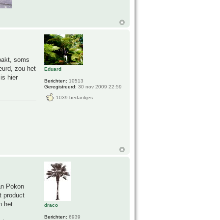
npakt, soms
eurd, zou het
Eduard
is hier
Berichten:
10513
Geregistreerd:
30 nov 2009 22:59
1039 bedankjes
van Pokon
t product
n het
draco
Berichten:
6939