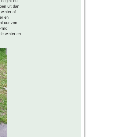
 begint nu
roen uit dan
 winter of
er en
al uur zon.
hermd
 de winter en