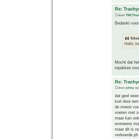
Re: Trachyc
door
TMCTho
Bedankt voor 
Edua
Hallo, he
Mocht dat het
inpakken moch
Re: Trachyc
door
johny
op 
dat geel woed
kort door een
de meest voo
voeten met z
maar kan ook 
eveneens mag
maar dit is n
verkeerde ph 