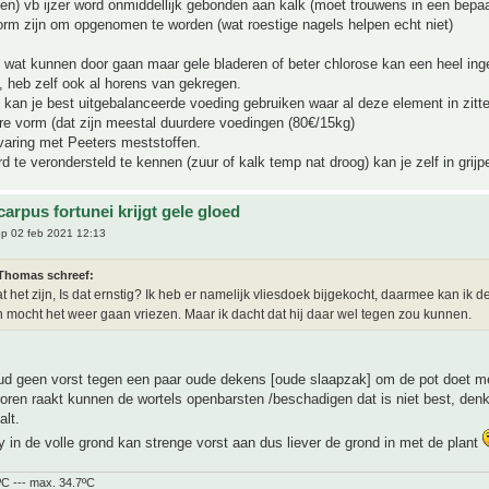
n) vb ijzer word onmiddellijk gebonden aan kalk (moet trouwens in een bepa
rm zijn om opgenomen te worden (wat roestige nagels helpen echt niet)
 wat kunnen door gaan maar gele bladeren of beter chlorose kan een heel ing
, heb zelf ook al horens van gekregen.
 kan je best uitgebalanceerde voeding gebruiken waar al deze element in zitt
re vorm (dat zijn meestal duurdere voedingen (80€/15kg)
varing met Peeters meststoffen.
 te verondersteld te kennen (zuur of kalk temp nat droog) kan je zelf in grijp
arpus fortunei krijgt gele gloed
p 02 feb 2021 12:13
homas schreef:
t het zijn, Is dat ernstig? Ik heb er namelijk vliesdoek bijgekocht, daarmee kan ik d
 mocht het weer gaan vriezen. Maar ik dacht dat hij daar wel tegen zou kunnen.
ud geen vorst tegen een paar oude dekens [oude slaapzak] om de pot doet me
roren raakt kunnen de wortels openbarsten /beschadigen dat is niet best, denk 
lt.
y in de volle grond kan strenge vorst aan dus liever de grond in met de plant
ºC --- max. 34.7ºC