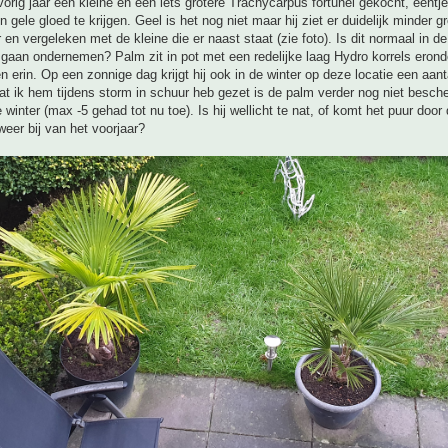
vorig jaar een kleine en een iets grotere Trachycarpus fortunei gekocht, eentje
 gele gloed te krijgen. Geel is het nog niet maar hij ziet er duidelijk minder g
en vergeleken met de kleine die er naast staat (zie foto). Is dit normaal in de
 gaan ondernemen? Palm zit in pot met een redelijke laag Hydro korrels erond
en erin. Op een zonnige dag krijgt hij ook in de winter op deze locatie een aant
t ik hem tijdens storm in schuur heb gezet is de palm verder nog niet besc
winter (max -5 gehad tot nu toe). Is hij wellicht te nat, of komt het puur door
 weer bij van het voorjaar?