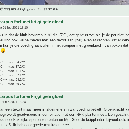
 hij nog net ietsje geler als op de foto.
arpus fortunei krijgt gele gloed
p 01 feb 2021 18:10
 zijn dat de kluit bevroren is bij die -5ºC , dat gebeurt wel als je de pot niet i
leuring ook wel te maken met een tekort aan ijzer, even afwachten wat er geb
ijn kun je die voeding aanvullen in het voorjaar met groenkracht van pokon dat 
r
ºC --- max. 34.7ºC
ºC --- max. 37.2ºC
ºC --- max. 41.1ºC
ºC --- max. 37.1ºC
ºC --- max. 33.2ºC
ºC --- max. 39.7ºC
arpus fortunei krijgt gele gloed
 01 feb 2021 18:24
aan een tekort maar meer in algemene zin wat voeding betreft. Groenkracht 
 nog) wordt geadviseerd in combinatie met een NPK plantenmest. Een geschik
 de noodzakelijke sporenelementen en Mg. Geef de kuipplanten bijvoorbeeld i
 mix 5. Ik heb daar goede resultaten mee.