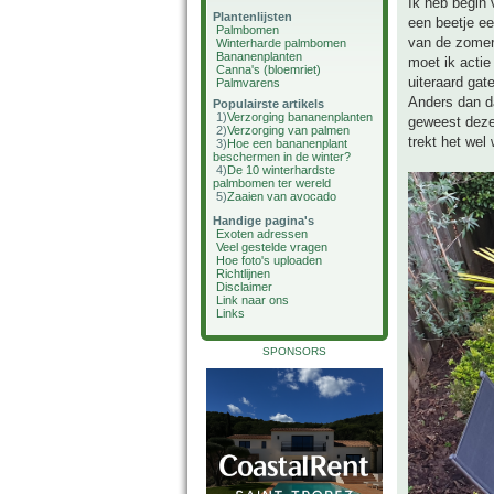
Ik heb begin 
Plantenlijsten
een beetje een
Palmbomen
van de zomer 
Winterharde palmbomen
Bananenplanten
moet ik actie
Canna's (bloemriet)
uiteraard gat
Palmvarens
Anders dan da
Populairste artikels
1)
Verzorging bananenplanten
geweest deze 
2)
Verzorging van palmen
trekt het wel
3)
Hoe een bananenplant
beschermen in de winter?
4)
De 10 winterhardste
palmbomen ter wereld
5)
Zaaien van avocado
Handige pagina's
Exoten adressen
Veel gestelde vragen
Hoe foto's uploaden
Richtlijnen
Disclaimer
Link naar ons
Links
SPONSORS