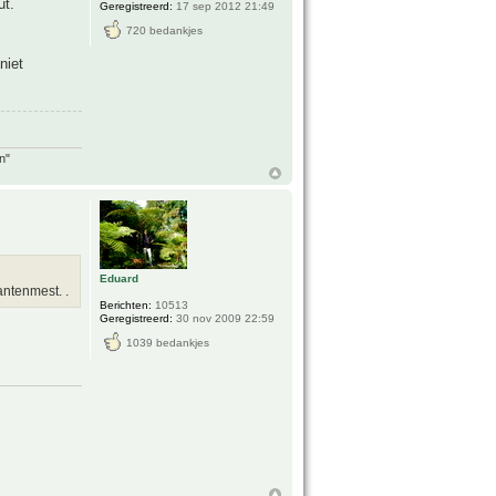
ut.
Geregistreerd:
17 sep 2012 21:49
720 bedankjes
niet
n"
Eduard
ntenmest. .
Berichten:
10513
Geregistreerd:
30 nov 2009 22:59
1039 bedankjes