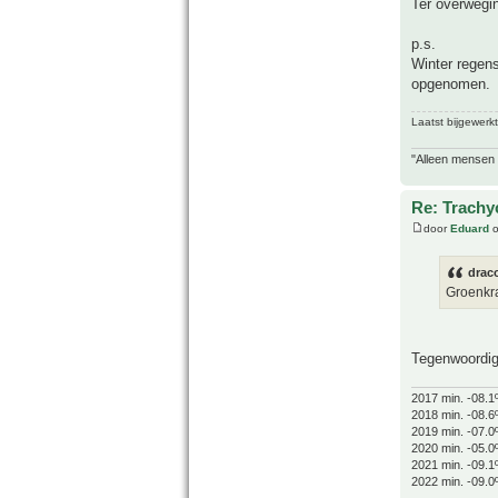
Ter overwegin
p.s.
Winter regens
opgenomen.
Laatst bijgewerk
"Alleen mensen d
Re: Trachyc
door
Eduard
o
drac
Groenkra
Tegenwoordig 
2017 min. -08.1
2018 min. -08.6
2019 min. -07.0
2020 min. -05.0
2021 min. -09.1
2022 min. -09.0