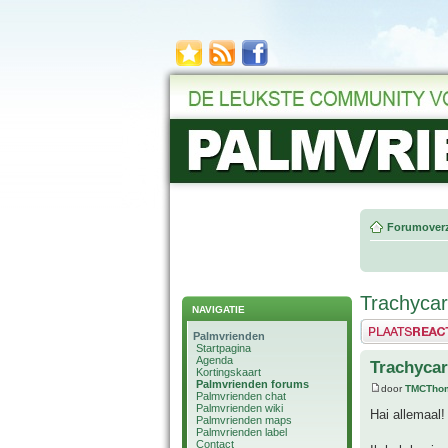
Forumoverz
Trachycarp
NAVIGATIE
Plaats een reactie
Palmvrienden
Startpagina
Agenda
Trachycar
Kortingskaart
Palmvrienden forums
door
TMCTho
Palmvrienden chat
Palmvrienden wiki
Hai allemaal!
Palmvrienden maps
Palmvrienden label
Contact