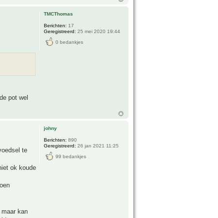
TMCThomas
Berichten:
17
Geregistreerd:
25 mei 2020 19:44
0 bedankjes
 de pot wel
johny
Berichten:
890
Geregistreerd:
26 jan 2021 11:25
voedsel te
99 bedankjes
niet ok koude
roen
l maar kan