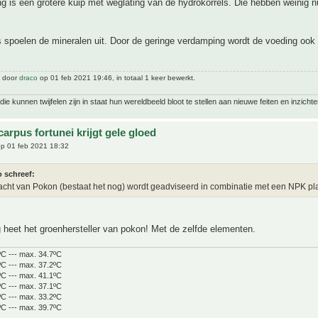
g is een grotere kuip met weglating van de hydrokorrels. Die hebben weinig n
 spoelen de mineralen uit. Door de geringe verdamping wordt de voeding ook 
t door
draco
op 01 feb 2021 19:46, in totaal 1 keer bewerkt.
ie kunnen twijfelen zijn in staat hun wereldbeeld bloot te stellen aan nieuwe feiten en inzichte
arpus fortunei krijgt gele gloed
p 01 feb 2021 18:32
o schreef:
cht van Pokon (bestaat het nog) wordt geadviseerd in combinatie met een NPK pla
heet het groenhersteller van pokon! Met de zelfde elementen.
ºC --- max. 34.7ºC
ºC --- max. 37.2ºC
ºC --- max. 41.1ºC
ºC --- max. 37.1ºC
ºC --- max. 33.2ºC
ºC --- max. 39.7ºC