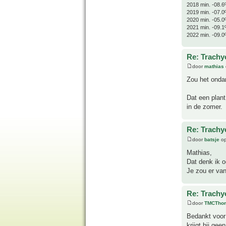
2018 min. -08.6
2019 min. -07.0
2020 min. -05.0
2021 min. -09.1
2022 min. -09.0
Re: Trachyc
door
mathias
Zou het ondan
Dat een plant
in de zomer.
Re: Trachyc
door
batsje
op
Mathias,
Dat denk ik o
Je zou er va
Re: Trachyc
door
TMCTho
Bedankt voor 
krijgt hij gee