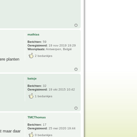
mathias
Berichten:
59
Geregistreerd:
19 nov 2019 19:29
Woonplaats:
Antwerpen, België
2 bedankjes
dere planten
batsje
Berichten:
32
Geregistreerd:
19 okt 2015 10:42
1 bedankjes
TMCThomas
Berichten:
17
Geregistreerd:
25 mei 2020 19:44
at maar daar
0 bedankjes