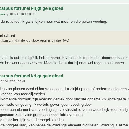
arpus fortunei krijgt gele gloed
mas
op 01 feb 2021 23:02
de reacties! ik ga is kijken naar wat mest en die pokon voeding.
rd schreef:
t kan zijn dat de kluit bevroren is bij die -5ºC
 zijn, Is dat ernstig? Ik heb er namelijk vliesdoek bijgekocht, daarmee kan ik
t het weer gaan vriezen. Maar ik dacht dat hij daar wel tegen zou kunnen.
arpus fortunei krijgt gele gloed
02 feb 2021 00:47
en van planten word chlorose genoemd = altijd op een of andere manier een 
 variatie van mogelijkheden
rkomende oorzaak zijn voeding gebrek door slechte opname vb wortelgestel 
eer natte omgeving -> wortels geven geen voeding door
door een element van voeding zijn vb stikstof is verantwoordelijk voor bladg
nesium zorgt voor groen aanmaak foto synthese.
og maar het tipje van de mogelijkheden
(te hoog-te laag) kan bepaalde voedings element blokkeren (voeding is er we