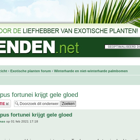
icht
‹
Exotische planten forum
‹
Winterharde en niet-winterharde palmbomen
us fortunei krijgt gele gloed
pus fortunei krijgt gele gloed
mas
op 01 feb 2021 17:18