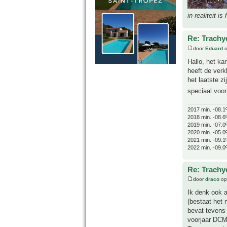
in realiteit is
Re: Trachyc
door
Eduard
o
Hallo, het kan
heeft de verk
het laatste z
speciaal voo
2017 min. -08.1
2018 min. -08.6
2019 min. -07.0
2020 min. -05.0
2021 min. -09.1
2022 min. -09.0
Re: Trachyc
door
draco
op
Ik denk ook 
(bestaat het
bevat tevens
voorjaar DCM