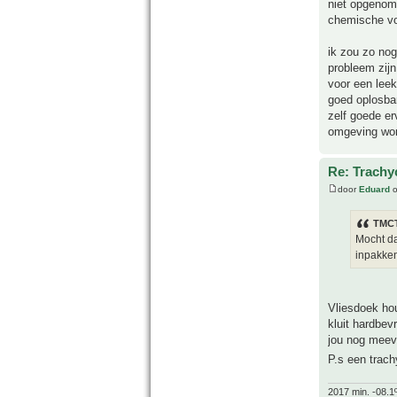
niet opgenome
chemische vo
ik zou zo nog
probleem zijn
voor een leek
goed oplosba
zelf goede er
omgeving word
Re: Trachyc
door
Eduard
o
TMCT
Mocht da
inpakken
Vliesdoek ho
kluit hardbev
jou nog meeva
P.s een trach
2017 min. -08.1