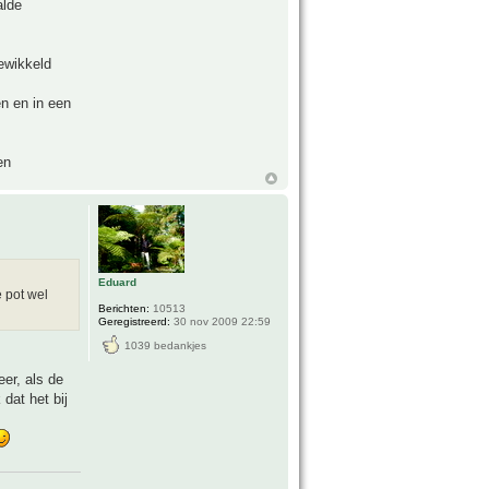
alde
ewikkeld
en en in een
en
Eduard
e pot wel
Berichten:
10513
Geregistreerd:
30 nov 2009 22:59
1039 bedankjes
er, als de
dat het bij