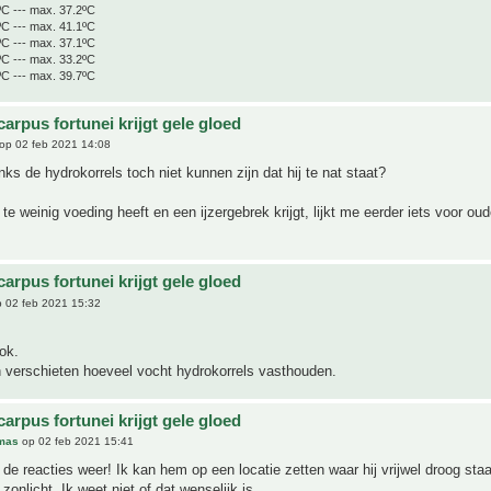
ºC --- max. 37.2ºC
ºC --- max. 41.1ºC
ºC --- max. 37.1ºC
ºC --- max. 33.2ºC
ºC --- max. 39.7ºC
arpus fortunei krijgt gele gloed
op 02 feb 2021 14:08
ks de hydrokorrels toch niet kunnen zijn dat hij te nat staat?
 te weinig voeding heeft en een ijzergebrek krijgt, lijkt me eerder iets voor ou
arpus fortunei krijgt gele gloed
 02 feb 2021 15:32
ok.
n verschieten hoeveel vocht hydrokorrels vasthouden.
arpus fortunei krijgt gele gloed
mas
op 02 feb 2021 15:41
de reacties weer! Ik kan hem op een locatie zetten waar hij vrijwel droog sta
n zonlicht. Ik weet niet of dat wenselijk is.