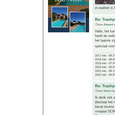
in realiteit is
Re: Trachyc
door
Eduard
o
Hallo, het kan
heeft de verk
het laatste z
speciaal voo
2017 min. -08.1
2018 min. -08.6
2019 min. -07.0
2020 min. -05.0
2021 min. -09.1
2022 min. -09.0
Re: Trachyc
door
draco
op
Ik denk ook 
(bestaat het
bevat tevens
voorjaar DCM