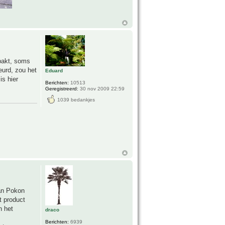
npakt, soms
eurd, zou het
Eduard
is hier
Berichten:
10513
Geregistreerd:
30 nov 2009 22:59
1039 bedankjes
van Pokon
t product
n het
draco
Berichten:
6939