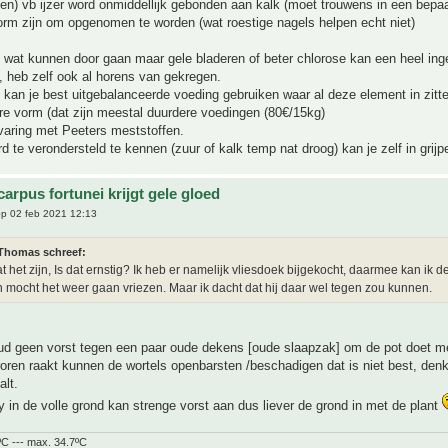
n) vb ijzer word onmiddellijk gebonden aan kalk (moet trouwens in een bepa
rm zijn om opgenomen te worden (wat roestige nagels helpen echt niet)
 wat kunnen door gaan maar gele bladeren of beter chlorose kan een heel ing
, heb zelf ook al horens van gekregen.
 kan je best uitgebalanceerde voeding gebruiken waar al deze element in zitt
re vorm (dat zijn meestal duurdere voedingen (80€/15kg)
varing met Peeters meststoffen.
 te verondersteld te kennen (zuur of kalk temp nat droog) kan je zelf in grijp
arpus fortunei krijgt gele gloed
p 02 feb 2021 12:13
homas schreef:
t het zijn, Is dat ernstig? Ik heb er namelijk vliesdoek bijgekocht, daarmee kan ik d
 mocht het weer gaan vriezen. Maar ik dacht dat hij daar wel tegen zou kunnen.
ud geen vorst tegen een paar oude dekens [oude slaapzak] om de pot doet me
roren raakt kunnen de wortels openbarsten /beschadigen dat is niet best, denk 
lt.
y in de volle grond kan strenge vorst aan dus liever de grond in met de plant
ºC --- max. 34.7ºC