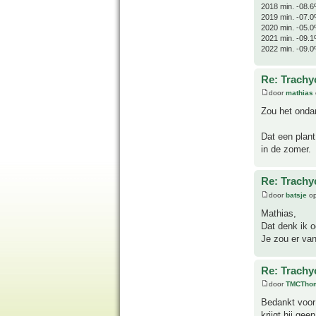
2018 min. -08.6
2019 min. -07.0
2020 min. -05.0
2021 min. -09.1
2022 min. -09.0
Re: Trachyc
door
mathias
Zou het ondan
Dat een plant
in de zomer.
Re: Trachyc
door
batsje
op
Mathias,
Dat denk ik o
Je zou er va
Re: Trachyc
door
TMCTho
Bedankt voor 
krijgt hij gee