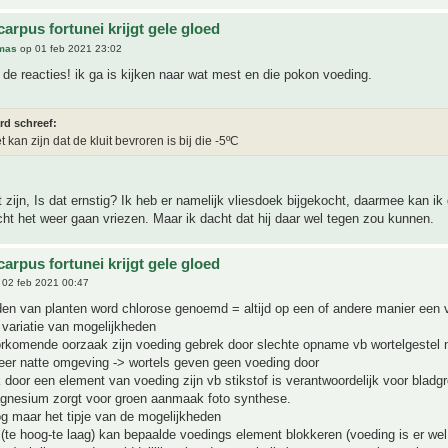
arpus fortunei krijgt gele gloed
mas
op 01 feb 2021 23:02
de reacties! ik ga is kijken naar wat mest en die pokon voeding.
rd schreef:
t kan zijn dat de kluit bevroren is bij die -5ºC
 zijn, Is dat ernstig? Ik heb er namelijk vliesdoek bijgekocht, daarmee kan ik
t het weer gaan vriezen. Maar ik dacht dat hij daar wel tegen zou kunnen.
arpus fortunei krijgt gele gloed
02 feb 2021 00:47
en van planten word chlorose genoemd = altijd op een of andere manier een 
 variatie van mogelijkheden
rkomende oorzaak zijn voeding gebrek door slechte opname vb wortelgestel 
eer natte omgeving -> wortels geven geen voeding door
door een element van voeding zijn vb stikstof is verantwoordelijk voor bladg
nesium zorgt voor groen aanmaak foto synthese.
og maar het tipje van de mogelijkheden
(te hoog-te laag) kan bepaalde voedings element blokkeren (voeding is er we