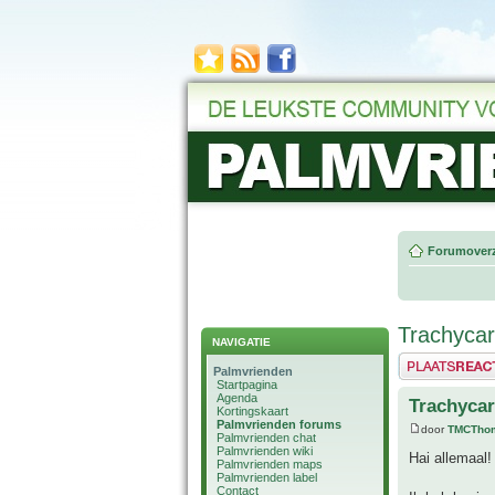
Forumoverz
Trachycarp
NAVIGATIE
Plaats een reactie
Palmvrienden
Startpagina
Agenda
Trachycar
Kortingskaart
Palmvrienden forums
door
TMCTho
Palmvrienden chat
Palmvrienden wiki
Hai allemaal!
Palmvrienden maps
Palmvrienden label
Contact