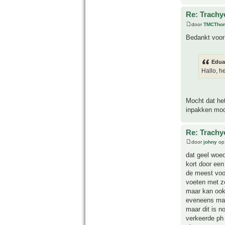
Re: Trachyc
door
TMCTho
Bedankt voor 
Edua
Hallo, he
Mocht dat het
inpakken moch
Re: Trachyc
door
johny
op 
dat geel woed
kort door een
de meest voo
voeten met z
maar kan ook 
eveneens mag
maar dit is n
verkeerde ph 