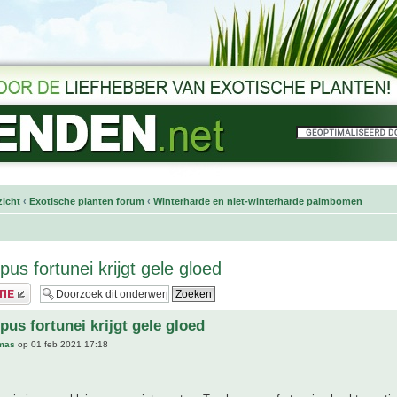
icht
‹
Exotische planten forum
‹
Winterharde en niet-winterharde palmbomen
us fortunei krijgt gele gloed
pus fortunei krijgt gele gloed
mas
op 01 feb 2021 17:18