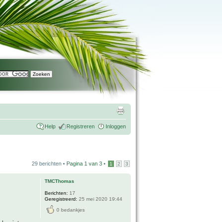
Help
Registreren
Inloggen
29 berichten •
Pagina
1
van
3
•
1
2
3
TMCThomas
Berichten:
17
Geregistreerd:
25 mei 2020 19:44
0 bedankjes