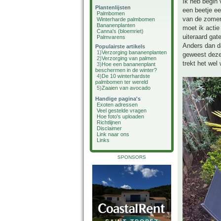
Ik heb begin 
Plantenlijsten
een beetje een
Palmbomen
van de zomer 
Winterharde palmbomen
Bananenplanten
moet ik actie
Canna's (bloemriet)
uiteraard gat
Palmvarens
Anders dan da
Populairste artikels
1)
Verzorging bananenplanten
geweest deze 
2)
Verzorging van palmen
trekt het wel
3)
Hoe een bananenplant
beschermen in de winter?
4)
De 10 winterhardste
palmbomen ter wereld
5)
Zaaien van avocado
Handige pagina's
Exoten adressen
Veel gestelde vragen
Hoe foto's uploaden
Richtlijnen
Disclaimer
Link naar ons
Links
SPONSORS