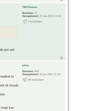
TMCThomas
Berichten:
17
Geregistreerd:
25 mei 2020 19:44
0 bedankjes
 de pot wel
johny
Berichten:
890
Geregistreerd:
26 jan 2021 11:25
voedsel te
99 bedankjes
niet ok koude
roen
l maar kan