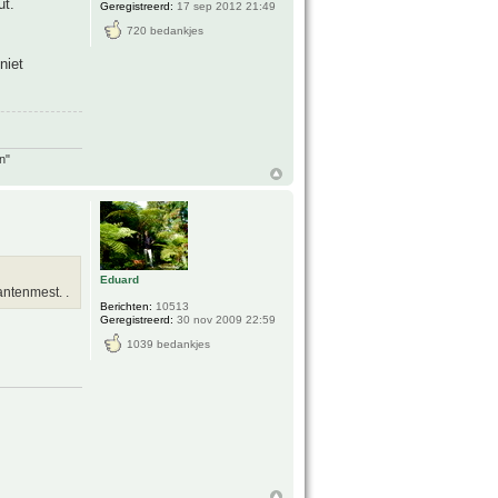
ut.
Geregistreerd:
17 sep 2012 21:49
720 bedankjes
niet
n"
Eduard
ntenmest. .
Berichten:
10513
Geregistreerd:
30 nov 2009 22:59
1039 bedankjes