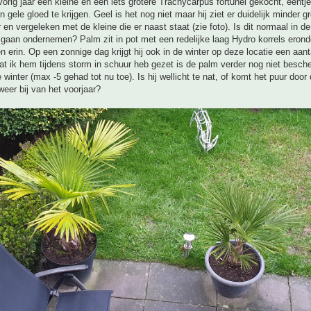
vorig jaar een kleine en een iets grotere Trachycarpus fortunei gekocht, eentje
 gele gloed te krijgen. Geel is het nog niet maar hij ziet er duidelijk minder g
en vergeleken met de kleine die er naast staat (zie foto). Is dit normaal in de
 gaan ondernemen? Palm zit in pot met een redelijke laag Hydro korrels erond
en erin. Op een zonnige dag krijgt hij ook in de winter op deze locatie een aant
t ik hem tijdens storm in schuur heb gezet is de palm verder nog niet besc
winter (max -5 gehad tot nu toe). Is hij wellicht te nat, of komt het puur door
 weer bij van het voorjaar?