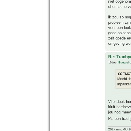
niet opgenome
chemische vo
ik zou zo nog
probleem zijn
voor een leek
goed oplosba
zelf goede er
omgeving word
Re: Trachyc
door
Eduard
o
TMCT
Mocht da
inpakken
Vliesdoek ho
kluit hardbev
jou nog meeva
P.s een trach
2017 min. -08.1