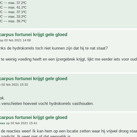
ºC --- max. 37.2ºC
ºC --- max. 41.1ºC
ºC --- max. 37.1ºC
ºC --- max. 33.2ºC
ºC --- max. 39.7ºC
arpus fortunei krijgt gele gloed
op 02 feb 2021 14:08
ks de hydrokorrels toch niet kunnen zijn dat hij te nat staat?
 te weinig voeding heeft en een ijzergebrek krijgt, lijkt me eerder iets voor ou
arpus fortunei krijgt gele gloed
 02 feb 2021 15:32
ok.
n verschieten hoeveel vocht hydrokorrels vasthouden.
arpus fortunei krijgt gele gloed
mas
op 02 feb 2021 15:41
de reacties weer! Ik kan hem op een locatie zetten waar hij vrijwel droog sta
n zonlicht. Ik weet niet of dat wenselijk is.