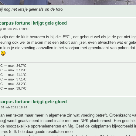
 hij nog net ietsje geler als op de foto.
arpus fortunei krijgt gele gloed
p 01 feb 2021 18:10
 zijn dat de kluit bevroren is bij die -5ºC , dat gebeurt wel als je de pot niet i
leuring ook wel te maken met een tekort aan ijzer, even afwachten wat er geb
ijn kun je die voeding aanvullen in het voorjaar met groenkracht van pokon dat 
r
ºC --- max. 34.7ºC
ºC --- max. 37.2ºC
ºC --- max. 41.1ºC
ºC --- max. 37.1ºC
ºC --- max. 33.2ºC
ºC --- max. 39.7ºC
arpus fortunei krijgt gele gloed
 01 feb 2021 18:24
aan een tekort maar meer in algemene zin wat voeding betreft. Groenkracht 
 nog) wordt geadviseerd in combinatie met een NPK plantenmest. Een geschik
 de noodzakelijke sporenelementen en Mg. Geef de kuipplanten bijvoorbeeld i
 mix 5. Ik heb daar goede resultaten mee.