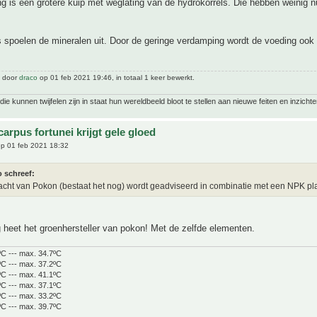
g is een grotere kuip met weglating van de hydrokorrels. Die hebben weinig n
 spoelen de mineralen uit. Door de geringe verdamping wordt de voeding ook 
t door
draco
op 01 feb 2021 19:46, in totaal 1 keer bewerkt.
ie kunnen twijfelen zijn in staat hun wereldbeeld bloot te stellen aan nieuwe feiten en inzichte
arpus fortunei krijgt gele gloed
p 01 feb 2021 18:32
o schreef:
cht van Pokon (bestaat het nog) wordt geadviseerd in combinatie met een NPK pla
heet het groenhersteller van pokon! Met de zelfde elementen.
ºC --- max. 34.7ºC
ºC --- max. 37.2ºC
ºC --- max. 41.1ºC
ºC --- max. 37.1ºC
ºC --- max. 33.2ºC
ºC --- max. 39.7ºC