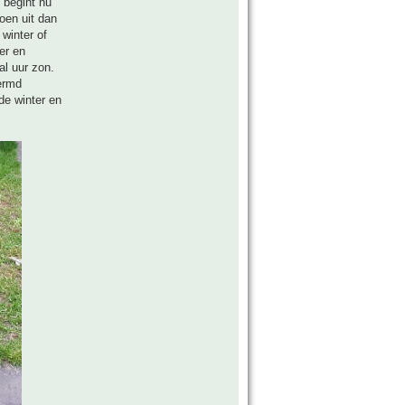
 begint nu
roen uit dan
 winter of
er en
al uur zon.
hermd
 de winter en