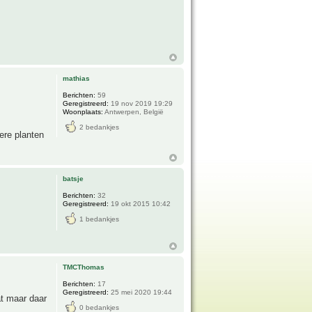
mathias
Berichten:
59
Geregistreerd:
19 nov 2019 19:29
Woonplaats:
Antwerpen, België
2 bedankjes
dere planten
batsje
Berichten:
32
Geregistreerd:
19 okt 2015 10:42
1 bedankjes
TMCThomas
Berichten:
17
Geregistreerd:
25 mei 2020 19:44
at maar daar
0 bedankjes