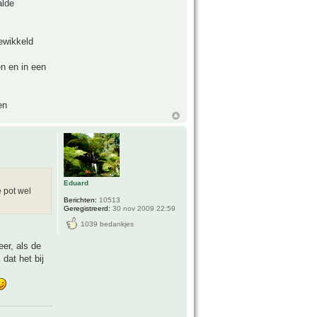
alde
ewikkeld
en en in een
en
Eduard
e pot wel
Berichten:
10513
Geregistreerd:
30 nov 2009 22:59
1039 bedankjes
er, als de
dat het bij