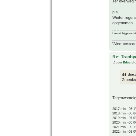
Ter overwegin
p.s.
Winter regens
opgenomen.
Laatst bijgewerk
"Alleen mensen d
Re: Trachyc
door
Eduard
o
drac
Groenkra
Tegenwoordig 
2017 min. -08.1
2018 min. -08.6
2019 min. -07.0
2020 min. -05.0
2021 min. -09.1
2022 min. -09.0