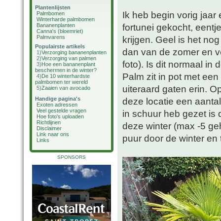
Plantenlijsten
Ik heb begin vorig jaar
Palmbomen
Winterharde palmbomen
fortunei gekocht, eentj
Bananenplanten
Canna's (bloemriet)
Palmvarens
krijgen. Geel is het nog 
Populairste artikels
dan van de zomer en ve
1)
Verzorging bananenplanten
2)
Verzorging van palmen
foto). Is dit normaal i
3)
Hoe een bananenplant
beschermen in de winter?
Palm zit in pot met een
4)
De 10 winterhardste
palmbomen ter wereld
uiteraard gaten erin. Op
5)
Zaaien van avocado
Handige pagina's
deze locatie een aantal
Exoten adressen
Veel gestelde vragen
in schuur heb gezet is
Hoe foto's uploaden
Richtlijnen
deze winter (max -5 geha
Disclaimer
Link naar ons
puur door de winter en 
Links
SPONSORS