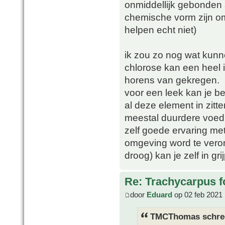
onmiddellijk gebonden 
chemische vorm zijn o
helpen echt niet)
ik zou zo nog wat kunn
chlorose kan een heel i
horens van gekregen.
voor een leek kan je b
al deze element in zitt
meestal duurdere voed
zelf goede ervaring me
omgeving word te veron
droog) kan je zelf in gri
Re: Trachycarpus fo
door
Eduard
op 02 feb 2021 
TMCThomas schre