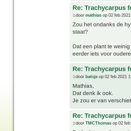
Re: Trachycarpus fo
door
mathias
op 02 feb 2021
Zou het ondanks de hydr
staat?
Dat een plant te weinig 
eerder iets voor oudere
Re: Trachycarpus fo
door
batsje
op 02 feb 2021 1
Mathias,
Dat denk ik ook.
Je zou er van verschie
Re: Trachycarpus fo
door
TMCThomas
op 02 feb