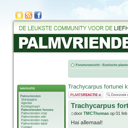
Forumoverzicht
‹
Exotische plant
Trachycarpus fortunei kr
NAVIGATIE
Plaats een reactie
Palmvrienden
Startpagina
Agenda
Trachycarpus fort
Kortingskaart
Palmvrienden forums
door
TMCThomas
op 01 feb
Palmvrienden chat
Palmvrienden wiki
Palmvrienden maps
Hai allemaal!
Palmvrienden label
Contact