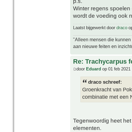
p.s.
Winter regens spoelen 
wordt de voeding ook 
Laatst bijgewerkt door
draco
op
"Alleen mensen die kunnen tw
aan nieuwe feiten en inzich
Re: Trachycarpus fo
door
Eduard
op 01 feb 2021 
draco schreef:
Groenkracht van Poko
combinatie met een 
Tegenwoordig heet het 
elementen.