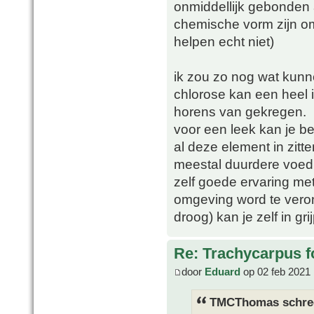
onmiddellijk gebonden 
chemische vorm zijn o
helpen echt niet)
ik zou zo nog wat kunn
chlorose kan een heel i
horens van gekregen.
voor een leek kan je b
al deze element in zitt
meestal duurdere voed
zelf goede ervaring me
omgeving word te veron
droog) kan je zelf in gri
Re: Trachycarpus fo
door
Eduard
op 02 feb 2021 
TMCThomas schre