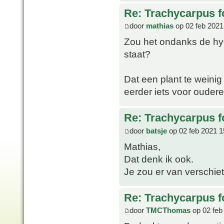
Re: Trachycarpus fo
door
mathias
op 02 feb 2021
Zou het ondanks de hydr
staat?
Dat een plant te weinig 
eerder iets voor oudere
Re: Trachycarpus fo
door
batsje
op 02 feb 2021 1
Mathias,
Dat denk ik ook.
Je zou er van verschie
Re: Trachycarpus fo
door
TMCThomas
op 02 feb