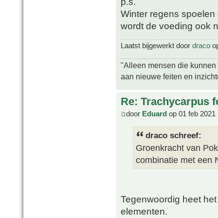
p.s.
Winter regens spoelen 
wordt de voeding ook 
Laatst bijgewerkt door
draco
op
"Alleen mensen die kunnen tw
aan nieuwe feiten en inzich
Re: Trachycarpus fo
door
Eduard
op 01 feb 2021 
draco schreef:
Groenkracht van Poko
combinatie met een 
Tegenwoordig heet het 
elementen.