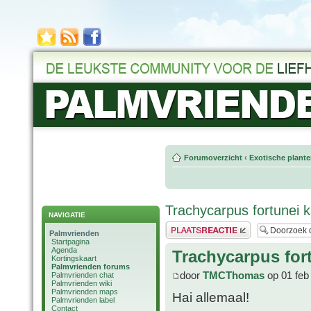
Forumoverzicht
‹
Exotische plant
Trachycarpus fortunei kr
NAVIGATIE
Plaats een reactie
Palmvrienden
Startpagina
Agenda
Trachycarpus fort
Kortingskaart
Palmvrienden forums
door
TMCThomas
op 01 feb
Palmvrienden chat
Palmvrienden wiki
Palmvrienden maps
Hai allemaal!
Palmvrienden label
Contact