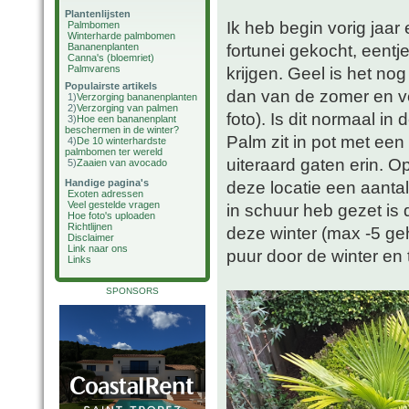
Plantenlijsten
Ik heb begin vorig jaar
Palmbomen
Winterharde palmbomen
fortunei gekocht, eentj
Bananenplanten
Canna's (bloemriet)
Palmvarens
krijgen. Geel is het nog 
Populairste artikels
dan van de zomer en ve
1)
Verzorging bananenplanten
2)
Verzorging van palmen
foto). Is dit normaal i
3)
Hoe een bananenplant
beschermen in de winter?
Palm zit in pot met een
4)
De 10 winterhardste
palmbomen ter wereld
uiteraard gaten erin. Op
5)
Zaaien van avocado
Handige pagina's
deze locatie een aantal
Exoten adressen
Veel gestelde vragen
in schuur heb gezet is
Hoe foto's uploaden
Richtlijnen
deze winter (max -5 geha
Disclaimer
Link naar ons
puur door de winter en 
Links
SPONSORS