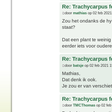
Re: Trachycarpus fo
door
mathias
op 02 feb 2021
Zou het ondanks de hydr
staat?
Dat een plant te weinig 
eerder iets voor oudere
Re: Trachycarpus fo
door
batsje
op 02 feb 2021 1
Mathias,
Dat denk ik ook.
Je zou er van verschie
Re: Trachycarpus fo
door
TMCThomas
op 02 feb