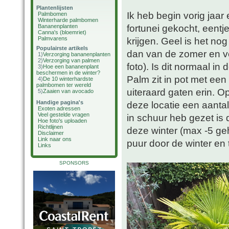
Plantenlijsten
Ik heb begin vorig jaar
Palmbomen
Winterharde palmbomen
fortunei gekocht, eentj
Bananenplanten
Canna's (bloemriet)
Palmvarens
krijgen. Geel is het nog 
Populairste artikels
dan van de zomer en ve
1)
Verzorging bananenplanten
2)
Verzorging van palmen
foto). Is dit normaal i
3)
Hoe een bananenplant
beschermen in de winter?
Palm zit in pot met een
4)
De 10 winterhardste
palmbomen ter wereld
uiteraard gaten erin. Op
5)
Zaaien van avocado
Handige pagina's
deze locatie een aantal
Exoten adressen
Veel gestelde vragen
in schuur heb gezet is
Hoe foto's uploaden
Richtlijnen
deze winter (max -5 geha
Disclaimer
Link naar ons
puur door de winter en 
Links
SPONSORS