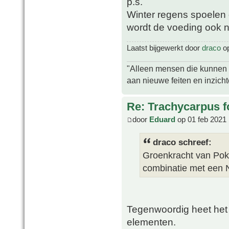
p.s.
Winter regens spoelen 
wordt de voeding ook 
Laatst bijgewerkt door
draco
op
"Alleen mensen die kunnen tw
aan nieuwe feiten en inzich
Re: Trachycarpus fo
door
Eduard
op 01 feb 2021 
draco schreef:
Groenkracht van Poko
combinatie met een 
Tegenwoordig heet het 
elementen.