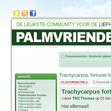
Forumoverzicht
‹
Exotische plant
Trachycarpus fortunei kr
NAVIGATIE
Plaats een reactie
Palmvrienden
Startpagina
Agenda
Trachycarpus fort
Kortingskaart
Palmvrienden forums
door
TMCThomas
op 01 feb
Palmvrienden chat
Palmvrienden wiki
Palmvrienden maps
Hai allemaal!
Palmvrienden label
Contact