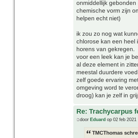
onmiddellijk gebonden 
chemische vorm zijn o
helpen echt niet)
ik zou zo nog wat kunn
chlorose kan een heel i
horens van gekregen.
voor een leek kan je b
al deze element in zitt
meestal duurdere voed
zelf goede ervaring me
omgeving word te veron
droog) kan je zelf in gri
Re: Trachycarpus fo
door
Eduard
op 02 feb 2021 
TMCThomas schre