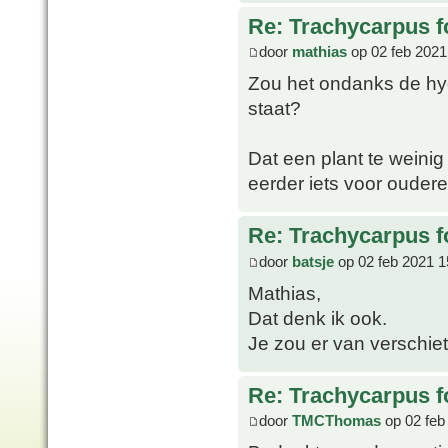
Re: Trachycarpus fo
door
mathias
op 02 feb 2021
Zou het ondanks de hydr
staat?
Dat een plant te weinig 
eerder iets voor oudere
Re: Trachycarpus fo
door
batsje
op 02 feb 2021 1
Mathias,
Dat denk ik ook.
Je zou er van verschie
Re: Trachycarpus fo
door
TMCThomas
op 02 feb