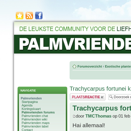
Forumoverzicht
‹
Exotische plant
Trachycarpus fortunei kr
NAVIGATIE
Plaats een reactie
Palmvrienden
Startpagina
Agenda
Trachycarpus fort
Kortingskaart
Palmvrienden forums
door
TMCThomas
op 01 feb
Palmvrienden chat
Palmvrienden wiki
Palmvrienden maps
Hai allemaal!
Palmvrienden label
Contact