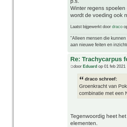
p.s.
Winter regens spoelen 
wordt de voeding ook 
Laatst bijgewerkt door
draco
op
"Alleen mensen die kunnen tw
aan nieuwe feiten en inzich
Re: Trachycarpus fo
door
Eduard
op 01 feb 2021 
draco schreef:
Groenkracht van Poko
combinatie met een 
Tegenwoordig heet het 
elementen.