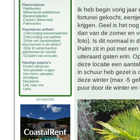
Plantenlijsten
Ik heb begin vorig jaar
Palmbomen
Winterharde palmbomen
fortunei gekocht, eentj
Bananenplanten
Canna's (bloemriet)
Palmvarens
krijgen. Geel is het nog 
Populairste artikels
dan van de zomer en ve
1)
Verzorging bananenplanten
2)
Verzorging van palmen
foto). Is dit normaal i
3)
Hoe een bananenplant
beschermen in de winter?
Palm zit in pot met een
4)
De 10 winterhardste
palmbomen ter wereld
uiteraard gaten erin. Op
5)
Zaaien van avocado
Handige pagina's
deze locatie een aantal
Exoten adressen
Veel gestelde vragen
in schuur heb gezet is
Hoe foto's uploaden
Richtlijnen
deze winter (max -5 geha
Disclaimer
Link naar ons
puur door de winter en 
Links
SPONSORS