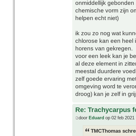
onmiddellijk gebonden 
chemische vorm zijn o
helpen echt niet)
ik zou zo nog wat kunn
chlorose kan een heel i
horens van gekregen.
voor een leek kan je b
al deze element in zitt
meestal duurdere voed
zelf goede ervaring me
omgeving word te veron
droog) kan je zelf in gri
Re: Trachycarpus fo
door
Eduard
op 02 feb 2021 
TMCThomas schre