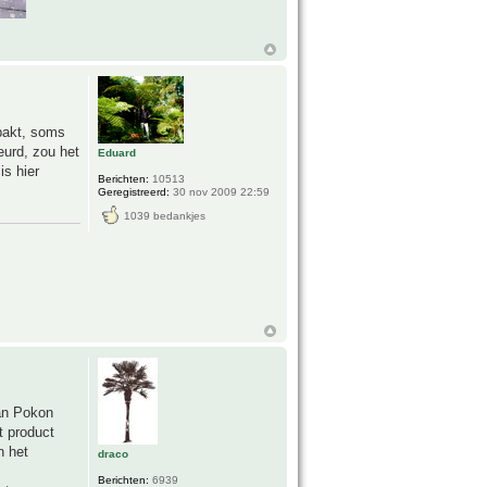
npakt, soms
eurd, zou het
Eduard
is hier
Berichten:
10513
Geregistreerd:
30 nov 2009 22:59
1039 bedankjes
van Pokon
t product
n het
draco
Berichten:
6939