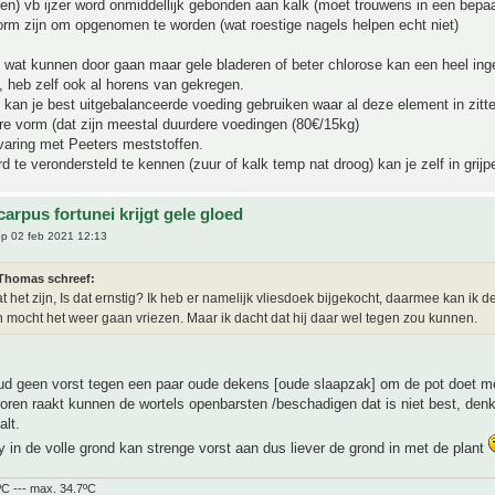
n) vb ijzer word onmiddellijk gebonden aan kalk (moet trouwens in een bepa
rm zijn om opgenomen te worden (wat roestige nagels helpen echt niet)
 wat kunnen door gaan maar gele bladeren of beter chlorose kan een heel ing
, heb zelf ook al horens van gekregen.
 kan je best uitgebalanceerde voeding gebruiken waar al deze element in zitt
re vorm (dat zijn meestal duurdere voedingen (80€/15kg)
varing met Peeters meststoffen.
 te verondersteld te kennen (zuur of kalk temp nat droog) kan je zelf in grijp
arpus fortunei krijgt gele gloed
p 02 feb 2021 12:13
homas schreef:
t het zijn, Is dat ernstig? Ik heb er namelijk vliesdoek bijgekocht, daarmee kan ik d
 mocht het weer gaan vriezen. Maar ik dacht dat hij daar wel tegen zou kunnen.
ud geen vorst tegen een paar oude dekens [oude slaapzak] om de pot doet me
roren raakt kunnen de wortels openbarsten /beschadigen dat is niet best, denk 
lt.
y in de volle grond kan strenge vorst aan dus liever de grond in met de plant
ºC --- max. 34.7ºC