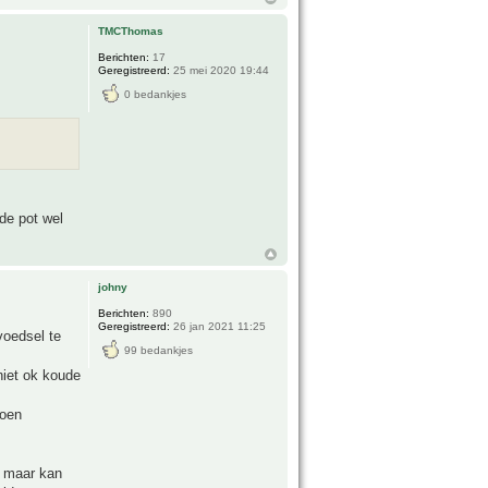
TMCThomas
Berichten:
17
Geregistreerd:
25 mei 2020 19:44
0 bedankjes
 de pot wel
johny
Berichten:
890
Geregistreerd:
26 jan 2021 11:25
voedsel te
99 bedankjes
niet ok koude
roen
l maar kan