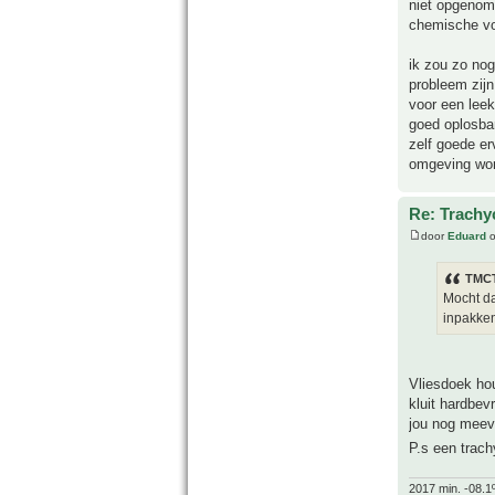
niet opgenome
chemische vo
ik zou zo nog
probleem zijn
voor een leek
goed oplosba
zelf goede er
omgeving word
Re: Trachyc
door
Eduard
o
TMCT
Mocht da
inpakken
Vliesdoek ho
kluit hardbev
jou nog meeva
P.s een trach
2017 min. -08.1