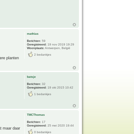
mathias
Berichten:
59
Geregistreerd:
19 nov 2019 19:29
Woonplaats:
Antwerpen, België
2 bedankjes
dere planten
batsje
Berichten:
32
Geregistreerd:
19 okt 2015 10:42
1 bedankjes
TMCThomas
Berichten:
17
Geregistreerd:
25 mei 2020 19:44
at maar daar
0 bedankjes