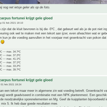
 hij nog net ietsje geler als op de foto.
arpus fortunei krijgt gele gloed
p 01 feb 2021 18:10
 zijn dat de kluit bevroren is bij die -5ºC , dat gebeurt wel als je de pot niet i
leuring ook wel te maken met een tekort aan ijzer, even afwachten wat er geb
ijn kun je die voeding aanvullen in het voorjaar met groenkracht van pokon dat 
r
ºC --- max. 34.7ºC
ºC --- max. 37.2ºC
ºC --- max. 41.1ºC
ºC --- max. 37.1ºC
ºC --- max. 33.2ºC
ºC --- max. 39.7ºC
arpus fortunei krijgt gele gloed
 01 feb 2021 18:24
aan een tekort maar meer in algemene zin wat voeding betreft. Groenkracht 
 nog) wordt geadviseerd in combinatie met een NPK plantenmest. Een geschik
 de noodzakelijke sporenelementen en Mg. Geef de kuipplanten bijvoorbeeld i
 mix 5. Ik heb daar goede resultaten mee.