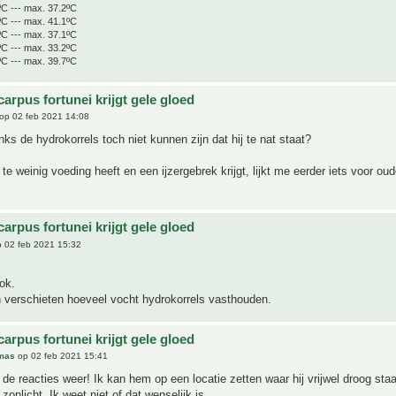
ºC --- max. 37.2ºC
ºC --- max. 41.1ºC
ºC --- max. 37.1ºC
ºC --- max. 33.2ºC
ºC --- max. 39.7ºC
arpus fortunei krijgt gele gloed
op 02 feb 2021 14:08
ks de hydrokorrels toch niet kunnen zijn dat hij te nat staat?
 te weinig voeding heeft en een ijzergebrek krijgt, lijkt me eerder iets voor ou
arpus fortunei krijgt gele gloed
 02 feb 2021 15:32
ok.
n verschieten hoeveel vocht hydrokorrels vasthouden.
arpus fortunei krijgt gele gloed
mas
op 02 feb 2021 15:41
de reacties weer! Ik kan hem op een locatie zetten waar hij vrijwel droog sta
n zonlicht. Ik weet niet of dat wenselijk is.