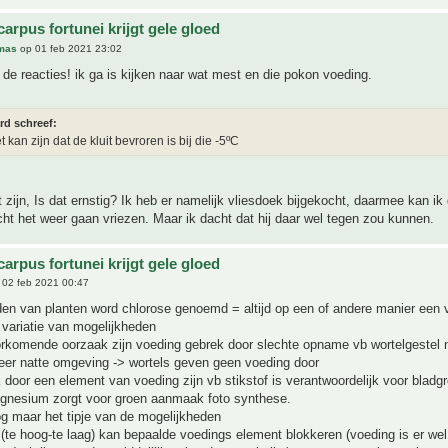
arpus fortunei krijgt gele gloed
mas
op 01 feb 2021 23:02
de reacties! ik ga is kijken naar wat mest en die pokon voeding.
rd schreef:
t kan zijn dat de kluit bevroren is bij die -5ºC
 zijn, Is dat ernstig? Ik heb er namelijk vliesdoek bijgekocht, daarmee kan ik
t het weer gaan vriezen. Maar ik dacht dat hij daar wel tegen zou kunnen.
arpus fortunei krijgt gele gloed
02 feb 2021 00:47
en van planten word chlorose genoemd = altijd op een of andere manier een 
 variatie van mogelijkheden
rkomende oorzaak zijn voeding gebrek door slechte opname vb wortelgestel 
eer natte omgeving -> wortels geven geen voeding door
door een element van voeding zijn vb stikstof is verantwoordelijk voor bladg
nesium zorgt voor groen aanmaak foto synthese.
og maar het tipje van de mogelijkheden
(te hoog-te laag) kan bepaalde voedings element blokkeren (voeding is er we