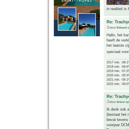
in realiteit is
Re: Trachyc
door
Eduard
o
Hallo, het kan
heeft de verk
het laatste z
speciaal voo
2017 min. -08.1
2018 min. -08.6
2019 min. -07.0
2020 min. -05.0
2021 min. -09.1
2022 min. -09.0
Re: Trachyc
door
draco
op
Ik denk ook 
(bestaat het
bevat tevens
voorjaar DCM