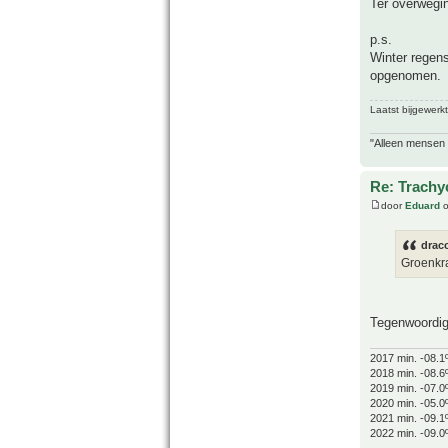
Ter overwegin
p.s.
Winter regens
opgenomen.
Laatst bijgewerk
"Alleen mensen d
Re: Trachyc
door
Eduard
o
drac
Groenkra
Tegenwoordig 
2017 min. -08.1
2018 min. -08.6
2019 min. -07.0
2020 min. -05.0
2021 min. -09.1
2022 min. -09.0