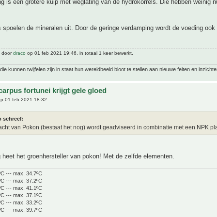
g is een grotere kuip met weglating van de hydrokorrels. Die hebben weinig n
 spoelen de mineralen uit. Door de geringe verdamping wordt de voeding ook 
t door
draco
op 01 feb 2021 19:46, in totaal 1 keer bewerkt.
ie kunnen twijfelen zijn in staat hun wereldbeeld bloot te stellen aan nieuwe feiten en inzichte
arpus fortunei krijgt gele gloed
p 01 feb 2021 18:32
o schreef:
cht van Pokon (bestaat het nog) wordt geadviseerd in combinatie met een NPK pla
heet het groenhersteller van pokon! Met de zelfde elementen.
ºC --- max. 34.7ºC
ºC --- max. 37.2ºC
ºC --- max. 41.1ºC
ºC --- max. 37.1ºC
ºC --- max. 33.2ºC
ºC --- max. 39.7ºC