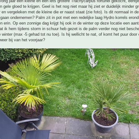
vorig jaar een kleine en een iets grotere Trachycarpus fortunei gekocht, eentje
 gele gloed te krijgen. Geel is het nog niet maar hij ziet er duidelijk minder g
en vergeleken met de kleine die er naast staat (zie foto). Is dit normaal in de
 gaan ondernemen? Palm zit in pot met een redelijke laag Hydro korrels erond
en erin. Op een zonnige dag krijgt hij ook in de winter op deze locatie een aant
t ik hem tijdens storm in schuur heb gezet is de palm verder nog niet besc
winter (max -5 gehad tot nu toe). Is hij wellicht te nat, of komt het puur door
 weer bij van het voorjaar?