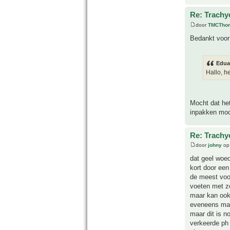
Re: Trachyc
door
TMCTho
Bedankt voor 
Edua
Hallo, he
Mocht dat het
inpakken moch
Re: Trachyc
door
johny
op 
dat geel woed
kort door een
de meest voo
voeten met z
maar kan ook 
eveneens mag
maar dit is n
verkeerde ph 