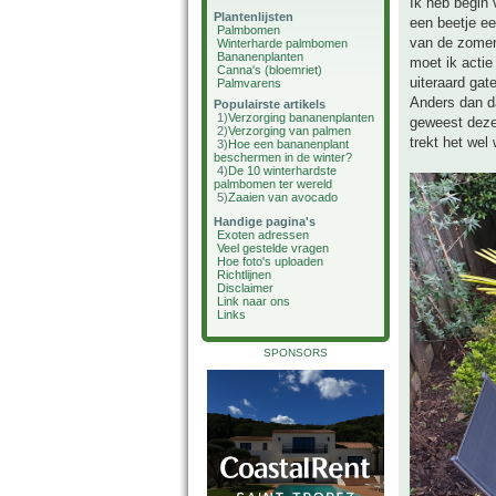
Ik heb begin 
Plantenlijsten
een beetje een
Palmbomen
van de zomer 
Winterharde palmbomen
Bananenplanten
moet ik actie
Canna's (bloemriet)
uiteraard gat
Palmvarens
Anders dan da
Populairste artikels
1)
Verzorging bananenplanten
geweest deze 
2)
Verzorging van palmen
trekt het wel
3)
Hoe een bananenplant
beschermen in de winter?
4)
De 10 winterhardste
palmbomen ter wereld
5)
Zaaien van avocado
Handige pagina's
Exoten adressen
Veel gestelde vragen
Hoe foto's uploaden
Richtlijnen
Disclaimer
Link naar ons
Links
SPONSORS