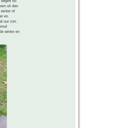
 begint nu
roen uit dan
 winter of
er en
al uur zon.
hermd
 de winter en