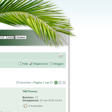
Help
Registreren
Inloggen
29 berichten •
Pagina
1
van
3
•
1
2
3
TMCThomas
Berichten:
17
Geregistreerd:
25 mei 2020 19:44
0 bedankjes