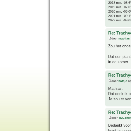
2018 min. -08.6
2019 min. -07.0
2020 min. -05.0
2021 min. -09.1
2022 min. -09.0
Re: Trachyc
door
mathias
Zou het ondan
Dat een plant
in de zomer.
Re: Trachyc
door
batsje
op
Mathias,
Dat denk ik o
Je zou er va
Re: Trachyc
door
TMCTho
Bedankt voor 
krijgt hij gee