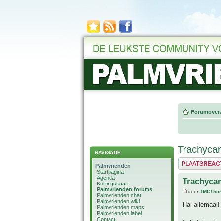
Forumoverz
Trachycarp
NAVIGATIE
Plaats een reactie
Palmvrienden
Startpagina
Agenda
Trachycar
Kortingskaart
Palmvrienden forums
door
TMCTho
Palmvrienden chat
Palmvrienden wiki
Hai allemaal!
Palmvrienden maps
Palmvrienden label
Contact