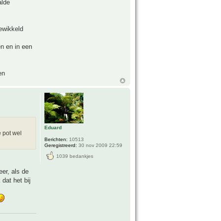
alde
ewikkeld
en en in een
en
Eduard
e pot wel
Berichten:
10513
Geregistreerd:
30 nov 2009 22:59
1039 bedankjes
er, als de
dat het bij