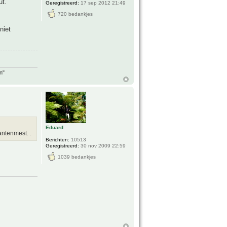
ut.
Geregistreerd:
17 sep 2012 21:49
720 bedankjes
niet
n"
Eduard
ntenmest. .
Berichten:
10513
Geregistreerd:
30 nov 2009 22:59
1039 bedankjes