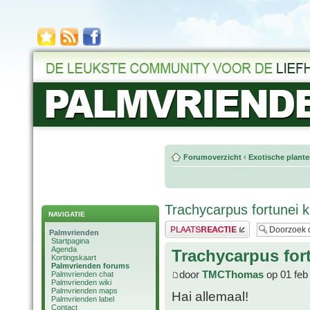
Forumoverzicht
‹
Exotische plant
Trachycarpus fortunei kr
NAVIGATIE
Plaats een reactie
Palmvrienden
Startpagina
Agenda
Trachycarpus fort
Kortingskaart
Palmvrienden forums
door
TMCThomas
op 01 feb
Palmvrienden chat
Palmvrienden wiki
Palmvrienden maps
Hai allemaal!
Palmvrienden label
Contact