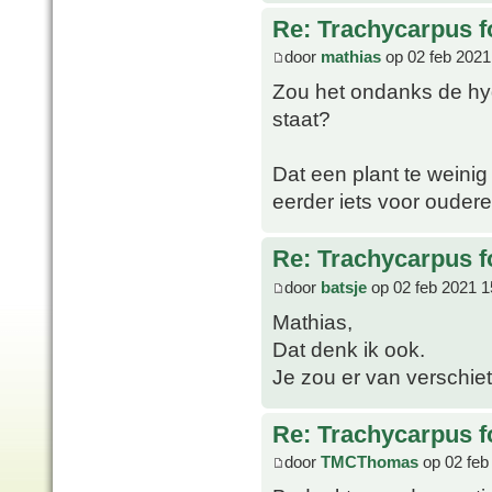
Re: Trachycarpus fo
door
mathias
op 02 feb 2021
Zou het ondanks de hydr
staat?
Dat een plant te weinig 
eerder iets voor oudere
Re: Trachycarpus fo
door
batsje
op 02 feb 2021 1
Mathias,
Dat denk ik ook.
Je zou er van verschie
Re: Trachycarpus fo
door
TMCThomas
op 02 feb