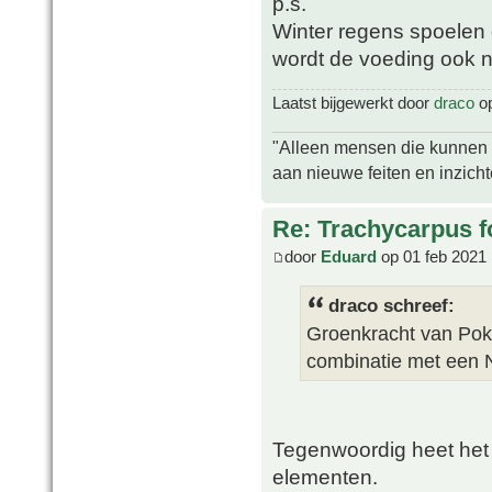
p.s.
Winter regens spoelen 
wordt de voeding ook 
Laatst bijgewerkt door
draco
op
"Alleen mensen die kunnen tw
aan nieuwe feiten en inzich
Re: Trachycarpus fo
door
Eduard
op 01 feb 2021 
draco schreef:
Groenkracht van Poko
combinatie met een 
Tegenwoordig heet het 
elementen.