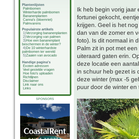
Plantenlijsten
Ik heb begin vorig jaar
Palmbomen
Winterharde palmbomen
fortunei gekocht, eentj
Bananenplanten
Canna's (bloemriet)
Palmvarens
krijgen. Geel is het nog 
Populairste artikels
dan van de zomer en ve
1)
Verzorging bananenplanten
2)
Verzorging van palmen
foto). Is dit normaal i
3)
Hoe een bananenplant
beschermen in de winter?
Palm zit in pot met een
4)
De 10 winterhardste
palmbomen ter wereld
uiteraard gaten erin. Op
5)
Zaaien van avocado
Handige pagina's
deze locatie een aantal
Exoten adressen
Veel gestelde vragen
in schuur heb gezet is
Hoe foto's uploaden
Richtlijnen
deze winter (max -5 geha
Disclaimer
Link naar ons
puur door de winter en 
Links
SPONSORS