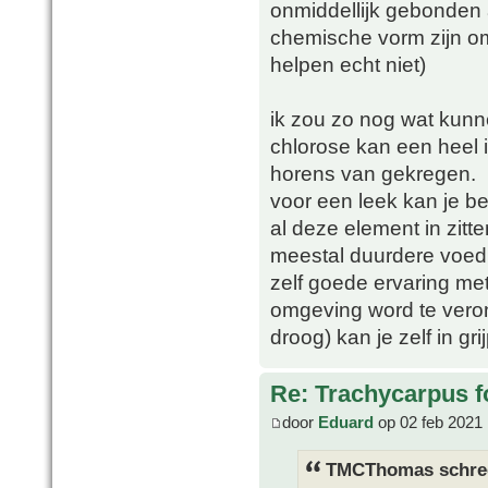
onmiddellijk gebonden 
chemische vorm zijn o
helpen echt niet)
ik zou zo nog wat kunn
chlorose kan een heel i
horens van gekregen.
voor een leek kan je b
al deze element in zitt
meestal duurdere voed
zelf goede ervaring me
omgeving word te veron
droog) kan je zelf in gri
Re: Trachycarpus fo
door
Eduard
op 02 feb 2021 
TMCThomas schre