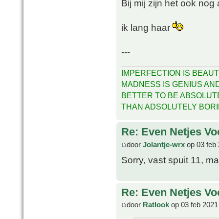
Bij mij zijn het ook nog
ik lang haar
---
IMPERFECTION IS BEAUT
MADNESS IS GENIUS AND 
BETTER TO BE ABSOLUT
THAN ADSOLUTELY BOR
Re: Even Netjes Voo
door
Jolantje-wrx
op 03 feb 
Sorry, vast spuit 11, m
Re: Even Netjes Voo
door
Ratlook
op 03 feb 2021