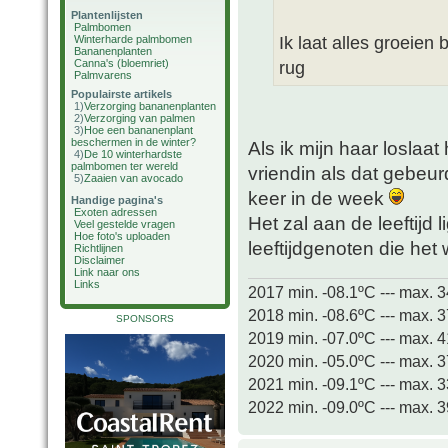
Plantenlijsten
Palmbomen
Ik laat alles groeien 
Winterharde palmbomen
Bananenplanten
Canna's (bloemriet)
rug
Palmvarens
Populairste artikels
1)
Verzorging bananenplanten
2)
Verzorging van palmen
3)
Hoe een bananenplant
beschermen in de winter?
Als ik mijn haar loslaat
4)
De 10 winterhardste
palmbomen ter wereld
vriendin als dat gebeu
5)
Zaaien van avocado
keer in de week
Handige pagina's
Exoten adressen
Het zal aan de leeftijd 
Veel gestelde vragen
Hoe foto's uploaden
leeftijdgenoten die het
Richtlijnen
Disclaimer
Link naar ons
Links
2017 min. -08.1ºC --- max. 
2018 min. -08.6ºC --- max. 
SPONSORS
2019 min. -07.0ºC --- max. 
2020 min. -05.0ºC --- max. 
2021 min. -09.1ºC --- max. 
2022 min. -09.0ºC --- max. 