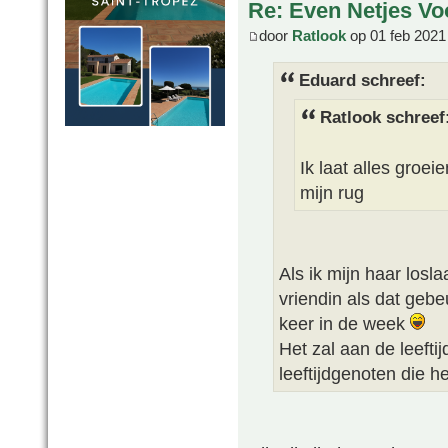
Re: Even Netjes Voo
door
Ratlook
op 01 feb 2021
Eduard schreef:
Ratlook schreef
Ik laat alles groei
mijn rug
Als ik mijn haar losla
vriendin als dat geb
keer in de week
Het zal aan de leeftij
leeftijdgenoten die h