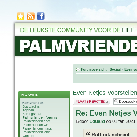
Forumoverzicht
‹
Sociaal
‹
Even vo
Even Netjes Voorstellen
NAVIGATIE
Plaats een reactie
Palmvrienden
Startpagina
Agenda
Re: Even Netjes V
Kortingskaart
Palmvrienden forums
door
Eduard
op 01 feb 2021 
Palmvrienden chat
Palmvrienden wiki
Palmvrienden maps
Palmvrienden label
Ratlook schreef:
Contact