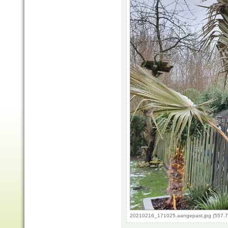
20210216_171025.aangepast.jpg (557.7