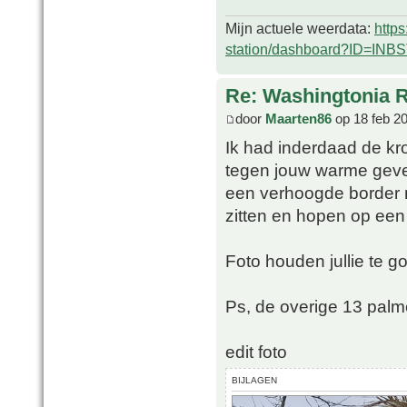
Mijn actuele weerdata:
http
station/dashboard?ID=INB
Re: Washingtonia 
door
Maarten86
op 18 feb 2
Ik had inderdaad de kr
tegen jouw warme gevel
een verhoogde border mi
zitten en hopen op een
Foto houden jullie te go
Ps, de overige 13 palm
edit foto
BIJLAGEN