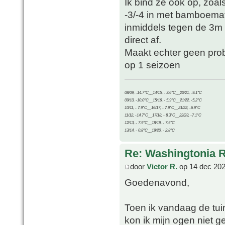
Ik bind ze ook op, zoal
-3/-4 in met bamboemat 
inmiddels tegen de 3m h
direct af.
Maakt echter geen prob
op 1 seizoen
08/09, -14.7°C__14/15, - 3.6°C__20/21, -9.1°C
09/10, -10.0°C__15/16, - 5.9°C__21/22, -5.2°C
10/11, - 7.9°C__16/17, - 7.9°C__21/22, -6.9°C
11/12, -14.7°C__17/18, - 8.3°C__22/23, -7.1°C
12/13, - 7.9°C__18/19, - 7.5°C
13/14, - 0.8°C__19/20, - 2.8°C
Re: Washingtonia 
door
Victor R.
op 14 dec 202
Goedenavond,
Toen ik vandaag de tui
kon ik mijn ogen niet 