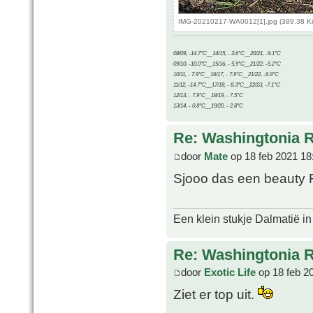
IMG-20210217-WA0012[1].jpg (389.38 Ki
08/09, -14.7°C__14/15, - 3.6°C__20/21, -9.1°C
09/10, -10.0°C__15/16, - 5.9°C__21/22, -5.2°C
10/11, - 7.9°C__16/17, - 7.9°C__21/22, -6.9°C
11/12, -14.7°C__17/18, - 8.3°C__22/23, -7.1°C
12/13, - 7.9°C__18/19, - 7.5°C
13/14, - 0.8°C__19/20, - 2.8°C
Re: Washingtonia 
door
Mate
op 18 feb 2021 18
Sjooo das een beauty
Een klein stukje Dalmatië in
Re: Washingtonia 
door
Exotic Life
op 18 feb 2
Ziet er top uit.