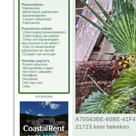
Plantenlijsten
Palmbomen
Winterharde palmbomen
Bananenplanten
Canna's (bloemriet)
Palmvarens
Populairste artikels
1)
Verzorging bananenplanten
2)
Verzorging van palmen
3)
Hoe een bananenplant
beschermen in de winter?
4)
De 10 winterhardste
palmbomen ter wereld
5)
Zaaien van avocado
Handige pagina's
Exoten adressen
Veel gestelde vragen
Hoe foto's uploaden
Richtlijnen
Disclaimer
Link naar ons
Links
SPONSORS
A75583BE-80BE-41F4-
21723 keer bekeken