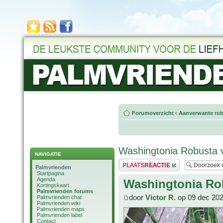
Forumoverzicht
‹
Aanverwante rub
Washingtonia Robusta 
NAVIGATIE
Plaats een reactie
Palmvrienden
Startpagina
Agenda
Washingtonia Ro
Kortingskaart
Palmvrienden forums
door
Victor R.
op 09 dec 202
Palmvrienden chat
Palmvrienden wiki
Palmvrienden maps
Palmvrienden label
Contact