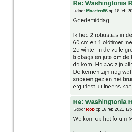
Re: Washingtonia 
door
Maarten86
op 18 feb 2
Goedemiddag,
Ik heb 2 robusta,s in d
60 cm en 1 oldtimer met
2e winter in de volle g
bigbags en jute om de 
de kern. Helaas zijn all
De kernen zijn nog wel
snoeien gezien het brui
erg triest uit ineens kaa
Re: Washingtonia 
door
Rob
op 18 feb 2021 17:
Welkom op het forum M