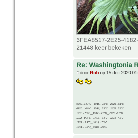
6FEA8517-2E25-4182-
21448 keer bekeken
Re: Washingtonia 
door
Rob
op 15 dec 2020 01
08/09, -14.7°C__14/15, - 3.6°C__20/21, -9.1°C
09/10, -10.0°C__15/16, - 5.9°C__21/22, -5.2°C
10/11, - 7.9°C__16/17, - 7.9°C__21/22, -6.9°C
11/12, -14.7°C__17/18, - 8.3°C__22/23, -7.1°C
12/13, - 7.9°C__18/19, - 7.5°C
13/14, - 0.8°C__19/20, - 2.8°C