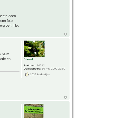
 beste doen
 een foto
kergroen. Het
e palm
iode en
Eduard
Berichten:
10512
Geregistreerd:
30 nov 2009 22:59
1039 bedankjes