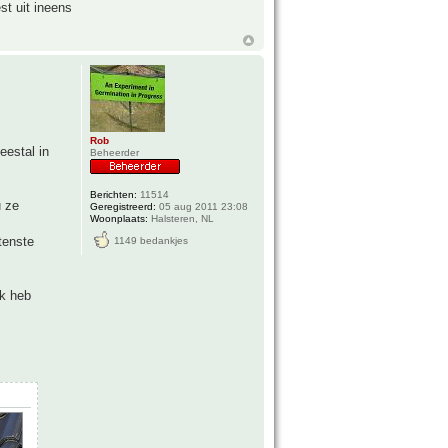
st uit ineens
Rob
eestal in
Beheerder
Berichten:
11514
u ze
Geregistreerd:
05 aug 2011 23:08
Woonplaats:
Halsteren, NL
tenste
1149 bedankjes
ik heb