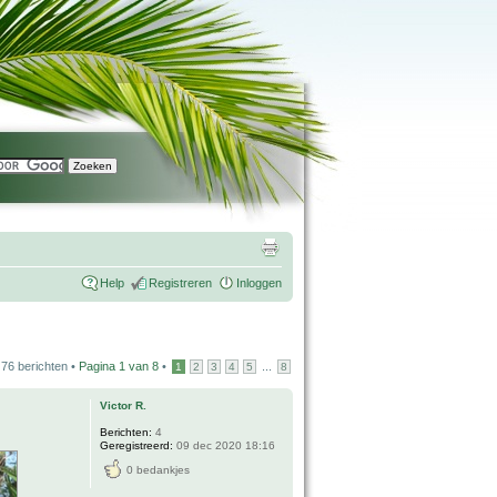
Help
Registreren
Inloggen
76 berichten •
Pagina
1
van
8
•
...
1
2
3
4
5
8
Victor R.
Berichten:
4
Geregistreerd:
09 dec 2020 18:16
0 bedankjes