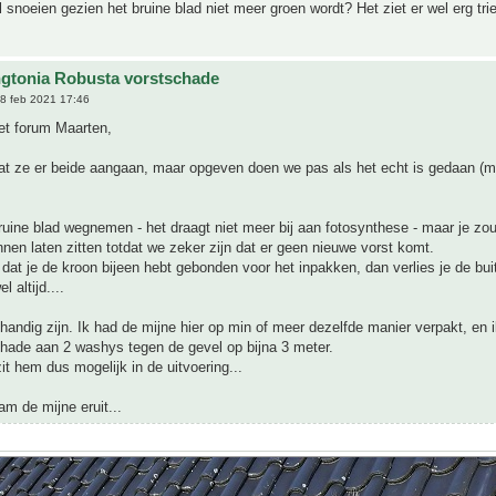
 snoeien gezien het bruine blad niet meer groen wordt? Het ziet er wel erg trie
gtonia Robusta vorstschade
8 feb 2021 17:46
t forum Maarten,
at ze er beide aangaan, maar opgeven doen we pas als het echt is gedaan (m
ruine blad wegnemen - het draagt niet meer bij aan fotosynthese - maar je zo
nen laten zitten totdat we zeker zijn dat er geen nieuwe vorst komt.
t je de kroon bijeen hebt gebonden voor het inpakken, dan verlies je de bui
l altijd....
handig zijn. Ik had de mijne hier op min of meer dezelfde manier verpakt, en 
chade aan 2 washys tegen de gevel op bijna 3 meter.
zit hem dus mogelijk in de uitvoering...
m de mijne eruit...