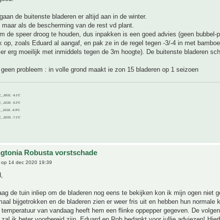
aan de buitenste bladeren er altijd aan in de winter.
maar als de bescherming van de rest vd plant.
m de speer droog te houden, dus inpakken is een goed advies (geen bubbel-pl
k op, zoals Eduard al aangaf, en pak ze in de regel tegen -3/-4 in met bambo
hier erg moeilijk met inmiddels tegen de 3m hoogte). De buitenste bladeren schri
geen probleem : in volle grond maakt ie zon 15 bladeren op 1 seizoen
C__20/21, -9.1°C
C__21/22, -5.2°C
C__21/22, -6.9°C
C__22/23, -7.1°C
gtonia Robusta vorstschade
op 14 dec 2020 19:39
,
ag de tuin inliep om de bladeren nog eens te bekijken kon ik mijn ogen niet 
aal bijgetrokken en de bladeren zien er weer fris uit en hebben hun normale k
 temperatuur van vandaag heeft hem een flinke oppepper gegeven. De volgen
 zal ik beter voorbereid zijn. Eduard en Rob bedankt voor jullie adviezen! Hierb