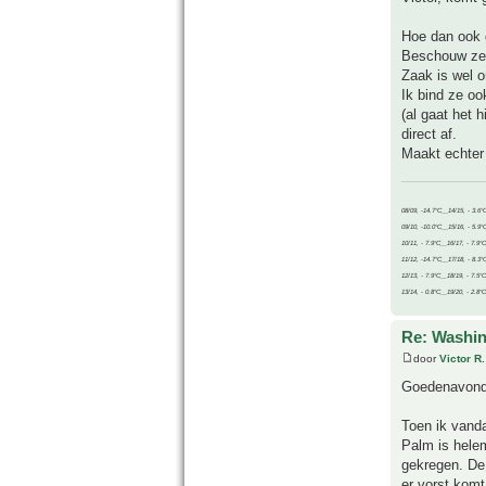
Hoe dan ook g
Beschouw ze 
Zaak is wel o
Ik bind ze oo
(al gaat het 
direct af.
Maakt echter 
08/09, -14.7°C__14/15, - 3.6°
09/10, -10.0°C__15/16, - 5.9°
10/11, - 7.9°C__16/17, - 7.9°
11/12, -14.7°C__17/18, - 8.3°
12/13, - 7.9°C__18/19, - 7.5°C
13/14, - 0.8°C__19/20, - 2.8°C
Re: Washin
door
Victor R.
Goedenavond
Toen ik vanda
Palm is helem
gekregen. De
er vorst komt