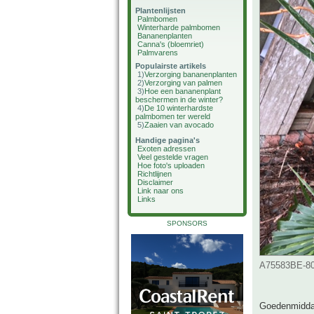
Plantenlijsten
Palmbomen
Winterharde palmbomen
Bananenplanten
Canna's (bloemriet)
Palmvarens
Populairste artikels
1)
Verzorging bananenplanten
2)
Verzorging van palmen
3)
Hoe een bananenplant
beschermen in de winter?
4)
De 10 winterhardste
palmbomen ter wereld
5)
Zaaien van avocado
Handige pagina's
Exoten adressen
Veel gestelde vragen
Hoe foto's uploaden
Richtlijnen
Disclaimer
Link naar ons
Links
SPONSORS
A75583BE-80
Goedenmidda