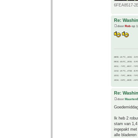
6FEA8517-2E
Re: Washin
door
Rob
op 1
08/09, -14.7°C__14/15, - 3.6°
09/10, -10.0°C__15/16, - 5.9°
10/11, - 7.9°C__16/17, - 7.9°
11/12, -14.7°C__17/18, - 8.3°
12/13, - 7.9°C__18/19, - 7.5°C
13/14, - 0.8°C__19/20, - 2.8°C
Re: Washin
door
Maarten
Goedemiddag
Ik heb 2 robu
stam van 1,4 
ingepakt met 
alle bladeren