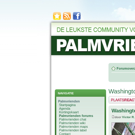
Forumoverz
Washingt
NAVIGATIE
Plaats een reactie
Palmvrienden
Startpagina
Agenda
Washingt
Kortingskaart
Palmvrienden forums
door
Victor R.
Palmvrienden chat
Palmvrienden wiki
Palmvrienden maps
Palmvrienden label
Contact