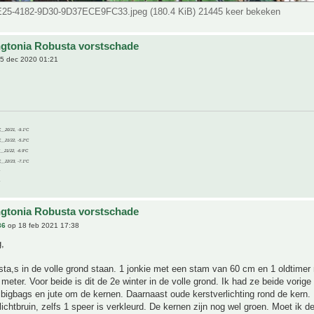
25-4182-9D30-9D37ECE9FC33.jpeg (180.4 KiB) 21445 keer bekeken
gtonia Robusta vorstschade
5 dec 2020 01:21
C__20/21, -9.1°C
C__21/22, -5.2°C
C__21/22, -6.9°C
C__22/23, -7.1°C
gtonia Robusta vorstschade
86
op 18 feb 2021 17:38
,
sta,s in de volle grond staan. 1 jonkie met een stam van 60 cm en 1 oldtimer
meter. Voor beide is dit de 2e winter in de volle grond. Ik had ze beide vorig
bigbags en jute om de kernen. Daarnaast oude kerstverlichting rond de kern. 
 lichtbruin, zelfs 1 speer is verkleurd. De kernen zijn nog wel groen. Moet ik 