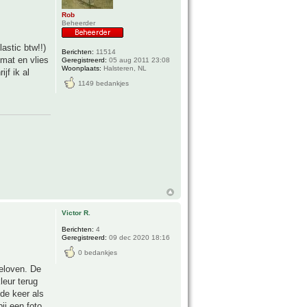
Rob
Beheerder
astic btw!!)
Berichten:
11514
emat en vlies
Geregistreerd:
05 aug 2011 23:08
Woonplaats:
Halsteren, NL
jf ik al
1149 bedankjes
Victor R.
Berichten:
4
Geregistreerd:
09 dec 2020 18:16
0 bedankjes
geloven. De
leur terug
de keer als
ij een foto