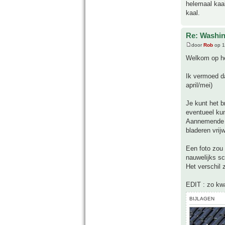
helemaal kaal
kaal.
Re: Washin
door
Rob
op 1
Welkom op he
Ik vermoed d
april/mei)
Je kunt het b
eventueel kun
Aannemende da
bladeren vrijwe
Een foto zou 
nauwelijks s
Het verschil 
EDIT : zo kwa
BIJLAGEN