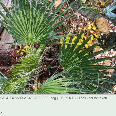
BE-41F4-8A0B-AA40A20B3F0E.jpeg (198.59 KiB) 21720 keer bekeken
g,