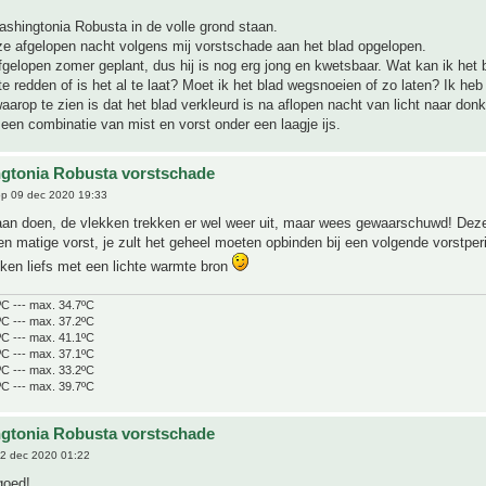
shingtonia Robusta in de volle grond staan.
ze afgelopen nacht volgens mij vorstschade aan het blad opgelopen.
gelopen zomer geplant, dus hij is nog erg jong en kwetsbaar. Wat kan ik het
 redden of is het al te laat? Moet ik het blad wegsnoeien of zo laten? Ik heb
arop te zien is dat het blad verkleurd is na aflopen nacht van licht naar don
 een combinatie van mist en vorst onder een laagje ijs.
gtonia Robusta vorstschade
p 09 dec 2020 19:33
 aan doen, de vlekken trekken er wel weer uit, maar wees gewaarschuwd! Dez
n matige vorst, je zult het geheel moeten opbinden bij een volgende vorstper
ken liefs met een lichte warmte bron
ºC --- max. 34.7ºC
ºC --- max. 37.2ºC
ºC --- max. 41.1ºC
ºC --- max. 37.1ºC
ºC --- max. 33.2ºC
ºC --- max. 39.7ºC
gtonia Robusta vorstschade
2 dec 2020 01:22
goed!