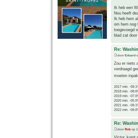
Ik heb een Wa
Nou heeft de
Ik heb hem af
om hem nog te
toegevoegd wa
blad zat door
Re: Washin
door
Eduard
o
Zou er niets
verdraagd gee
moeten inpak
2017 min. -08.1
2018 min. -08.6
2019 min. -07.0
2020 min. -05.0
2021 min. -09.1
2022 min. -09.0
Re: Washin
door
Rob
op 1
Victor, komt 