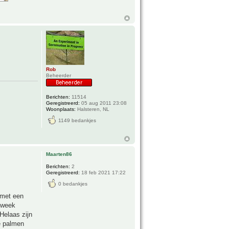
Rob
Beheerder
Berichten:
11514
Geregistreerd:
05 aug 2011 23:08
Woonplaats:
Halsteren, NL
1149 bedankjes
Maarten86
Berichten:
2
Geregistreerd:
18 feb 2021 17:22
0 bedankjes
 met een
e week
Helaas zijn
de palmen