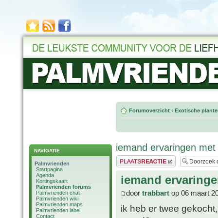
Forumoverzicht
‹
Exotische plant
iemand ervaringen me
NAVIGATIE
Plaats een reactie
Palmvrienden
Startpagina
Agenda
iemand ervaring
Kortingskaart
Palmvrienden forums
door
trabbart
op 06 maart 20
Palmvrienden chat
Palmvrienden wiki
Palmvrienden maps
ik heb er twee gekocht,
Palmvrienden label
Contact