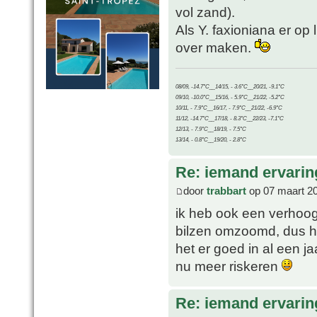
vol zand).
Als Y. faxioniana er op
over maken.
08/09, -14.7°C__14/15, - 3.6°C__20/21, -9.1°C
09/10, -10.0°C__15/16, - 5.9°C__21/22, -5.2°C
10/11, - 7.9°C__16/17, - 7.9°C__21/22, -6.9°C
11/12, -14.7°C__17/18, - 8.3°C__22/23, -7.1°C
12/13, - 7.9°C__18/19, - 7.5°C
13/14, - 0.8°C__19/20, - 2.8°C
Re: iemand ervari
door
trabbart
op 07 maart 2
ik heb ook een verhoog
bilzen omzoomd, dus het
het er goed in al een j
nu meer riskeren
Re: iemand ervari