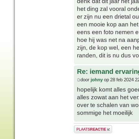
denk dat dit jaar het j
het ding zal vooral on
er zijn nu een drietal o
een mooie kop aan het 
eens een foto nemen en
hoe hij was net na aanp
zijn, de kop wel, een he
randen, dit is nu dus v
Re: iemand ervari
door
johny
op 28 feb 2024 2
hopelijk komt alles goe
alles zowat aan het ve
over te schalen van wo
sommige het moeilijk
Plaats een reactie