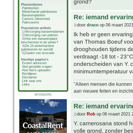
grond?
Plantenlijsten
Palmbomen
Winterharde palmbomen
Bananenplanten
Re: iemand ervarin
Canna's (bloemriet)
Palmvarens
door
draco
op 06 maart 2021
Populairste artikels
1)
Verzorging bananenplanten
Ik heb er geen ervari
2)
Verzorging van palmen
3)
Hoe een bananenplant
van Thomas Boeuf voor
beschermen in de winter?
4)
De 10 winterhardste
drooghouden tijdens d
palmbomen ter wereld
5)
Zaaien van avocado
verdraagt -18 tot - 23°C
Handige pagina's
onderscheiden van Y. c
Exoten adressen
Veel gestelde vragen
minimumtemperatuur van
Hoe foto's uploaden
Richtlijnen
Disclaimer
Link naar ons
"Alleen mensen die kunnen tw
Links
aan nieuwe feiten en inzich
SPONSORS
Re: iemand ervari
door
Rob
op 06 maart 2021 
Y. carnerosana stond 
volle grond, zonder bes