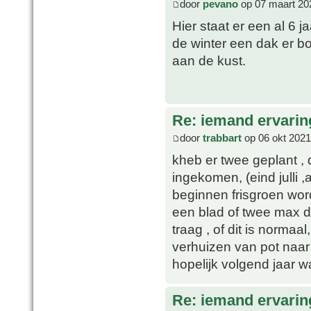
door
pevano
op 07 maart 20
Hier staat er een al 6 
de winter een dak er bo
aan de kust.
Re: iemand ervari
door
trabbart
op 06 okt 2021
kheb er twee geplant , 
ingekomen, (eind julli 
beginnen frisgroen wor
een blad of twee max d
traag , of dit is normaa
verhuizen van pot naar 
hopelijk volgend jaar wa
Re: iemand ervari