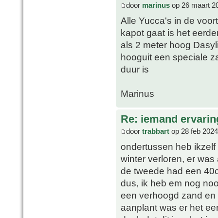
door
marinus
op 26 maart 2
Alle Yucca's in de voor
kapot gaat is het eerde
als 2 meter hoog Dasyl
hooguit een speciale z
duur is
Marinus
Re: iemand ervari
door
trabbart
op 28 feb 2024
ondertussen heb ikzelf e
winter verloren, er was 
de tweede had een 40c
dus, ik heb em nog noo
een verhoogd zand en k
aanplant was er het eers