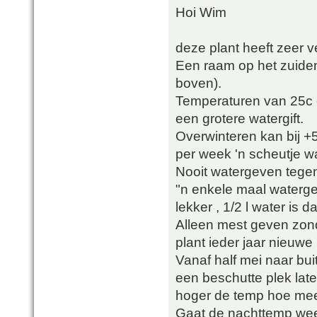
Hoi Wim
deze plant heeft zeer v
Een raam op het zuiden o
boven).
Temperaturen van 25c e
een grotere watergift.
Overwinteren kan bij +
per week 'n scheutje wa
Nooit watergeven tege
"n enkele maal waterge
lekker , 1/2 l water is
Alleen mest geven zon
plant ieder jaar nieuwe
Vanaf half mei naar bu
een beschutte plek lat
hoger de temp hoe mee
Gaat de nachttemp wee