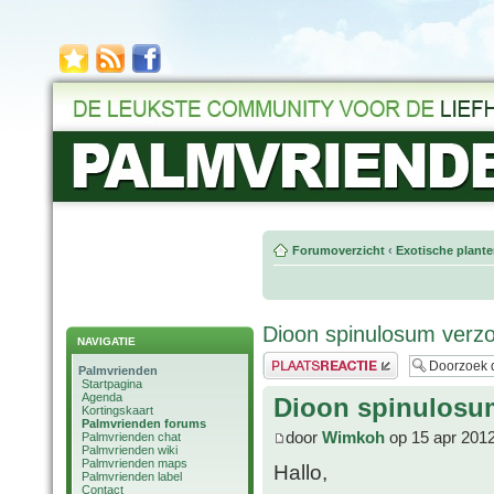
Forumoverzicht
‹
Exotische plant
Dioon spinulosum ver
NAVIGATIE
Plaats een reactie
Palmvrienden
Startpagina
Agenda
Dioon spinulosu
Kortingskaart
Palmvrienden forums
door
Wimkoh
op 15 apr 2012
Palmvrienden chat
Palmvrienden wiki
Palmvrienden maps
Hallo,
Palmvrienden label
Contact