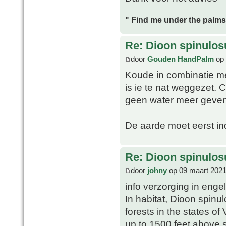
" Find me under the palms 
Re: Dioon spinulo
door
Gouden HandPalm
op 
Koude in combinatie me
is ie te nat weggezet. 
geen water meer geven 
De aarde moet eerst in
Re: Dioon spinulo
door
johny
op 09 maart 2021
info verzorging in enge
In habitat, Dioon spin
forests in the states o
up to 1500 feet above s