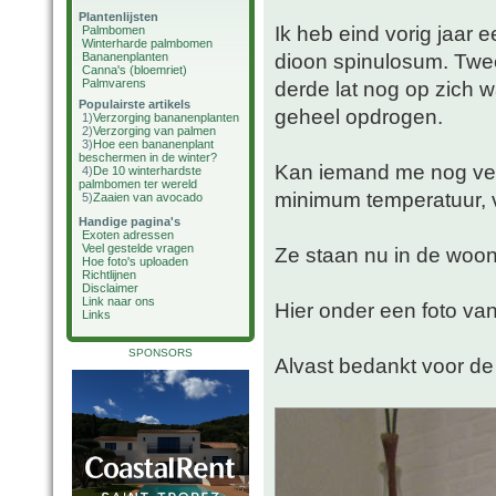
Plantenlijsten
Ik heb eind vorig jaar 
Palmbomen
Winterharde palmbomen
dioon spinulosum. Twe
Bananenplanten
Canna's (bloemriet)
Palmvarens
derde lat nog op zich w
Populairste artikels
geheel opdrogen.
1)
Verzorging bananenplanten
2)
Verzorging van palmen
3)
Hoe een bananenplant
beschermen in de winter?
Kan iemand me nog verz
4)
De 10 winterhardste
palmbomen ter wereld
minimum temperatuur, v
5)
Zaaien van avocado
Handige pagina's
Exoten adressen
Veel gestelde vragen
Ze staan nu in de woo
Hoe foto's uploaden
Richtlijnen
Disclaimer
Link naar ons
Hier onder een foto van
Links
SPONSORS
Alvast bedankt voor de 