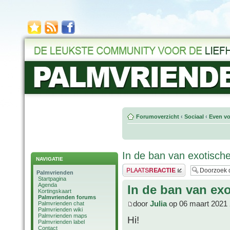
Forumoverzicht
‹
Sociaal
‹
Even vo
In de ban van exotische
NAVIGATIE
Plaats een reactie
Palmvrienden
Startpagina
Agenda
In de ban van exo
Kortingskaart
Palmvrienden forums
door
Julia
op 06 maart 2021 
Palmvrienden chat
Palmvrienden wiki
Palmvrienden maps
Hi!
Palmvrienden label
Contact