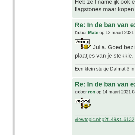
Heb zelf namelijk ook e
flagstones maar kopen i
Re: In de ban van e
door
Mate
op 12 maart 2021
Julia. Goed bezi
plaatjes van je stekkie.
Een klein stukje Dalmatië in
Re: In de ban van e
door
ron
op 14 maart 2021 0
viewtopic.php?f=49&t=6132