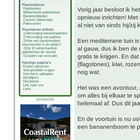
Plantenlijsten
Vorig jaar besloot ik h
Palmbomen
Winterharde palmbomen
opnieuw inrichten! Met
Bananenplanten
Canna's (bloemriet)
Palmvarens
al niet van sinds hij/zi
Populairste artikels
1)
Verzorging bananenplanten
2)
Verzorging van palmen
Een mediterrane tuin is
3)
Hoe een bananenplant
beschermen in de winter?
al gauw, dus ik ben de
4)
De 10 winterhardste
palmbomen ter wereld
gratis te krijgen. En da
5)
Zaaien van avocado
Handige pagina's
(flagstones), kiwi, roz
Exoten adressen
Veel gestelde vragen
nog wat.
Hoe foto's uploaden
Richtlijnen
Disclaimer
Link naar ons
Het was een avontuur, m
Links
om alles bij elkaar te 
SPONSORS
helemaal af. Dus dit jaa
En de voortuin is nu o
een bananenboom te pla