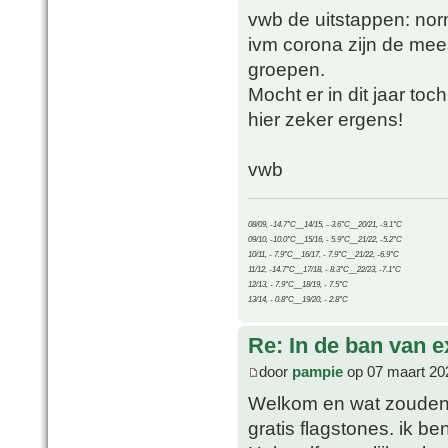
vwb de uitstappen: nor
ivm corona zijn de mees
groepen.
Mocht er in dit jaar to
hier zeker ergens!
vwb
08/09, -14.7°C__14/15, - 3.6°C__20/21, -9.1°C
09/10, -10.0°C__15/16, - 5.9°C__21/22, -5.2°C
10/11, - 7.9°C__16/17, - 7.9°C__21/22, -6.9°C
11/12, -14.7°C__17/18, - 8.3°C__22/23, -7.1°C
12/13, - 7.9°C__18/19, - 7.5°C
13/14, - 0.8°C__19/20, - 2.8°C
Re: In de ban van e
door
pampie
op 07 maart 20
Welkom en wat zouden w
gratis flagstones. ik b