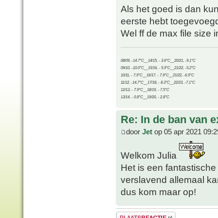
Als het goed is dan kun
eerste hebt toegevoegd 
Wel ff de max file size
08/09, -14.7°C__14/15, - 3.6°C__20/21, -9.1°C
09/10, -10.0°C__15/16, - 5.9°C__21/22, -5.2°C
10/11, - 7.9°C__16/17, - 7.9°C__21/22, -6.9°C
11/12, -14.7°C__17/18, - 8.3°C__22/23, -7.1°C
12/13, - 7.9°C__18/19, - 7.5°C
13/14, - 0.8°C__19/20, - 2.8°C
Re: In de ban van e
door
Jet
op 05 apr 2021 09:2
Welkom Julia
Het is een fantastische 
verslavend allemaal kan
dus kom maar op!
Plaats een reactie