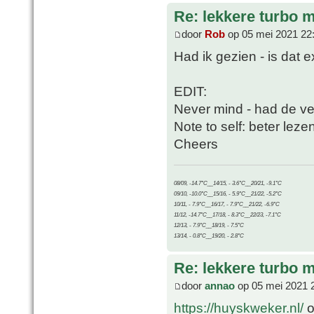
Re: lekkere turbo
door
Rob
op 05 mei 2021 22
Had ik gezien - is dat 
EDIT:
Never mind - had de ve
Note to self: beter lezen
Cheers
08/09, -14.7°C__14/15, - 3.6°C__20/21, -9.1°C
09/10, -10.0°C__15/16, - 5.9°C__21/22, -5.2°C
10/11, - 7.9°C__16/17, - 7.9°C__21/22, -6.9°C
11/12, -14.7°C__17/18, - 8.3°C__22/23, -7.1°C
12/13, - 7.9°C__18/19, - 7.5°C
13/14, - 0.8°C__19/20, - 2.8°C
Re: lekkere turbo
door
annao
op 05 mei 2021 
https://huyskweker.nl/
o