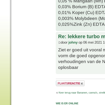
0,05 % Mangaan (Mn) 
0,03% Borium (B) EDT
0,01% Koper (Cu) EDT
0,003% Molybdeen (Mo
0,025%Zink (Zn) EDTA
Re: lekkere turbo
door
johny
op 06 mei 2021 1
Ziet er goed uit vooral
vorm die goed opgeno
verhoudingen van de N-
oplosbaar
Plaats een reactie
Keer terug naar Bananen, canna's, strelit
WIE IS ER ONLINE