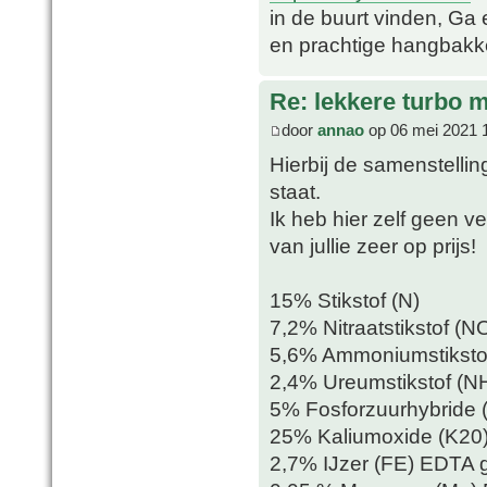
in de buurt vinden, Ga e
en prachtige hangbakk
Re: lekkere turbo
door
annao
op 06 mei 2021 
Hierbij de samenstellin
staat.
Ik heb hier zelf geen 
van jullie zeer op prijs!
15% Stikstof (N)
7,2% Nitraatstikstof (N
5,6% Ammoniumstiksto
2,4% Ureumstikstof (N
5% Fosforzuurhybride 
25% Kaliumoxide (K20)
2,7% IJzer (FE) EDTA 