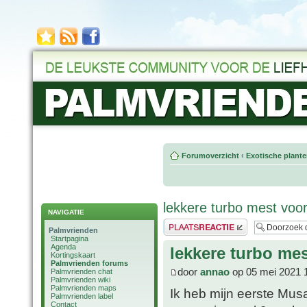
Forumoverzicht
‹
Exotische plant
lekkere turbo mest vo
NAVIGATIE
Plaats een reactie
Palmvrienden
Startpagina
Agenda
lekkere turbo m
Kortingskaart
Palmvrienden forums
door
annao
op 05 mei 2021 
Palmvrienden chat
Palmvrienden wiki
Palmvrienden maps
Ik heb mijn eerste Mus
Palmvrienden label
Contact