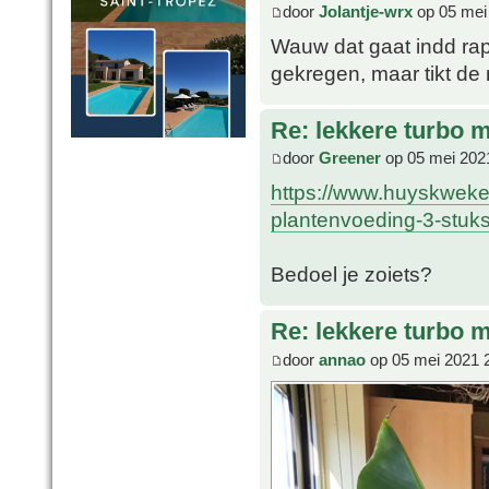
door
Jolantje-wrx
op 05 mei
Wauw dat gaat indd rap!
gekregen, maar tikt de
Re: lekkere turbo
door
Greener
op 05 mei 202
https://www.huyskweke
plantenvoeding-3-stuks
Bedoel je zoiets?
Re: lekkere turbo
door
annao
op 05 mei 2021 