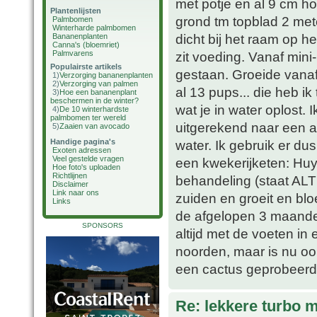
met potje en al 9 cm ho
Plantenlijsten
grond tm topblad 2 mete
Palmbomen
Winterharde palmbomen
dicht bij het raam op het
Bananenplanten
Canna's (bloemriet)
Palmvarens
zit voeding. Vanaf mini-
Populairste artikels
gestaan. Groeide vanaf 
1)
Verzorging bananenplanten
2)
Verzorging van palmen
al 13 pups... die heb ik
3)
Hoe een bananenplant
beschermen in de winter?
wat je in water oplost.
4)
De 10 winterhardste
palmbomen ter wereld
uitgerekend naar een afg
5)
Zaaien van avocado
Handige pagina's
water. Ik gebruik er du
Exoten adressen
Veel gestelde vragen
een kwekerijketen: Huys
Hoe foto's uploaden
Richtlijnen
behandeling (staat ALTI
Disclaimer
Link naar ons
zuiden en groeit en blo
Links
de afgelopen 3 maande
SPONSORS
altijd met de voeten in 
noorden, maar is nu oo
een cactus geprobeerd (l
Re: lekkere turbo