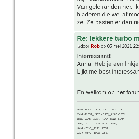
Van gele randen heb ik 
bladeren die wel af mo
ze. Ze pasten er dan n
Re: lekkere turbo
door
Rob
op 05 mei 2021 22
Interressant!!
Anna, Heb je een linkje
Lijkt me best interess
En welkom op het foru
08/09, -14.7°C__14/15, - 3.6°C__20/21, -9.1°C
09/10, -10.0°C__15/16, - 5.9°C__21/22, -5.2°C
10/11, - 7.9°C__16/17, - 7.9°C__21/22, -6.9°C
11/12, -14.7°C__17/18, - 8.3°C__22/23, -7.1°C
12/13, - 7.9°C__18/19, - 7.5°C
13/14, - 0.8°C__19/20, - 2.8°C